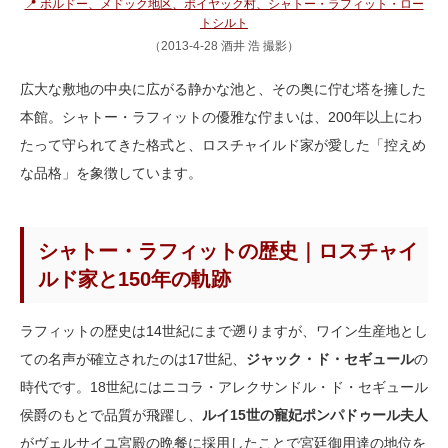
📍 ボルドー、メドック地区、ポイヤック村、シャトー・ラフィット・ロー
トシルト
（2013-4-28 酒井 浩 撮影）
広大な敷地の中央に広がる静かな池と、その奥に佇む塔を擁した
本館。シャトー・ラフィットの優雅な佇まいは、200年以上にわ
たって守られてきた格式と、ロスチャイルド家が愛した「控えめ
な品格」を象徴しています。
シャトー・ラフィットの歴史｜ロスチャイ
ルド家と150年の軌跡
ラフィットの歴史は14世紀にまで遡りますが、ワイン生産地とし
ての名声が確立されたのは17世紀、
ジャック・ド・セギュール
の
時代です。18世紀にはニコラ・アレクサンドル・ド・セギュール
侯爵のもとで品質が飛躍し、
ルイ15世の寵妃ポンパドゥール夫人
がヴェルサイユ宮殿の晩餐に採用したことで宮廷御用達の地位を