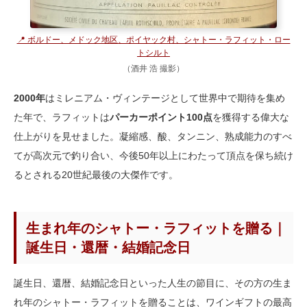
📍 ボルドー、メドック地区、ポイヤック村、シャトー・ラフィット・ロー
トシルト
（酒井 浩 撮影）
2000年
はミレニアム・ヴィンテージとして世界中で期待を集め
た年で、ラフィットは
パーカーポイント100点
を獲得する偉大な
仕上がりを見せました。凝縮感、酸、タンニン、熟成能力のすべ
てが高次元で釣り合い、今後50年以上にわたって頂点を保ち続け
るとされる20世紀最後の大傑作です。
生まれ年のシャトー・ラフィットを贈る｜
誕生日・還暦・結婚記念日
誕生日、還暦、結婚記念日といった人生の節目に、その方の生ま
れ年のシャトー・ラフィットを贈ることは、ワインギフトの最高