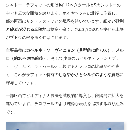
シャトー・ラフィットの畑は
約112ヘクタール
と5大シャトーの
中でも広大な面積を誇ります。ポイヤック村の北端に位置し、一
部の区画はサン・テステフとの境界を跨いでいます。
細かい砂利
と砂岩が混じる丘陵地
は標高が高く、水はけに優れた痩せた土壌
がブドウの根を深く伸ばさせます。
主要品種は
カベルネ・ソーヴィニョン（典型的に約70%）
、
メル
ロ（約20〜30%前後）
、そして少量のカベルネ・フランとプテ
ィ・ヴェルド。ラトゥールと比較するとメルロの比率がやや高
く、これがラフィット特有の
しなやかさとシルクのような質感
に
寄与しています。
一部区画でビオディナミ農法を試験的に導入し、段階的に拡大を
進めています。テロワールのより純粋な表現を追求する取り組み
です。