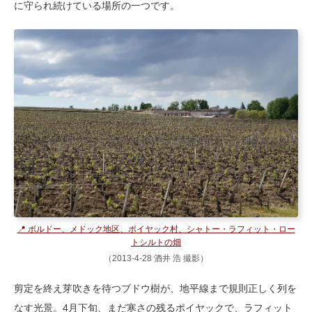
に守られ続けている場所の一つです。
📍 ボルドー、メドック地区、ポイヤック村、シャトー・ラフィット・ロー
トシルトの畑
（2013-4-28 酒井 浩 撮影）
剪定を終え芽吹きを待つブドウ樹が、地平線まで規則正しく列を
なす光景。4月下旬、まだ寒さの残るポイヤックで、ラフィット