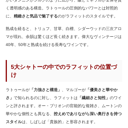
かいタンニンがシルクのように広がり、酸とミネラルが全体を貫
く透明感のある構造。ラトゥールの圧倒的なパワーとは対照的
に、
精緻さと気品で魅了する
のがラフィットのスタイルです。
熟成を経ると、トリュフ、甘草、白檀、シダーウッドの三次アロ
マが現れ、余韻は驚くほど長く続きます。偉大なヴィンテージは
40年、50年と熟成を続ける長寿なワインです。
5大シャトーの中でのラフィットの位置づ
け
ラトゥールが
「力強さと構造」
、マルゴーが
「優美さと華やか
さ」
で知られるのに対し、ラフィットは
「繊細さと知性」
のワイ
ンと評されます。オー・ブリオンの官能的な複雑さ、ムートンの
華やかな個性とも異なる、
控えめでありながら深い奥行きを持つ
スタイル
は、しばしば「貴族的」と形容されます。