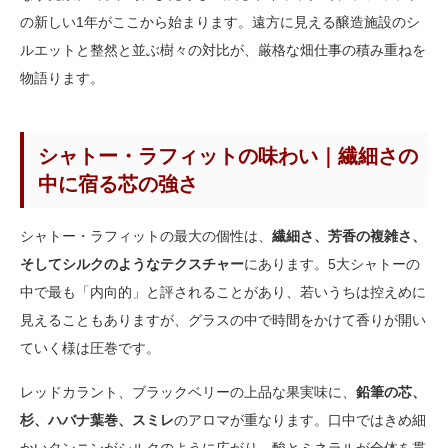
の新しい1年がここから始まります。遠方に見える醸造施設のシ
ルエットと整然と並ぶ樹々の対比が、厳格な畑仕事の積み重ねを
物語ります。
シャトー・ラフィットの味わい｜繊細さの
中に宿る芯の強さ
シャトー・ラフィットの最大の個性は、
繊細さ、芳香の複雑さ、
そしてシルクのようなテクスチャー
にあります。5大シャトーの
中で最も「内向的」と評されることがあり、若いうちは控えめに
見えることもありますが、グラスの中で時間をかけて香りが開い
ていく様は圧巻です。
レッドカラント、ブラックベリーの上品な果実味に、
鉛筆の芯、
杉、ハバナ葉巻、スミレ
のアロマが重なります。口中ではきめ細