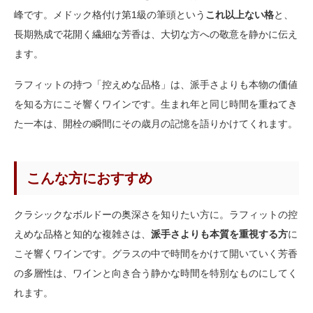
峰です。メドック格付け第1級の筆頭という
これ以上ない格
と、
長期熟成で花開く繊細な芳香は、大切な方への敬意を静かに伝え
ます。
ラフィットの持つ「控えめな品格」は、派手さよりも本物の価値
を知る方にこそ響くワインです。生まれ年と同じ時間を重ねてき
た一本は、開栓の瞬間にその歳月の記憶を語りかけてくれます。
こんな方におすすめ
クラシックなボルドーの奥深さを知りたい方に。ラフィットの控
えめな品格と知的な複雑さは、
派手さよりも本質を重視する方
に
こそ響くワインです。グラスの中で時間をかけて開いていく芳香
の多層性は、ワインと向き合う静かな時間を特別なものにしてく
れます。