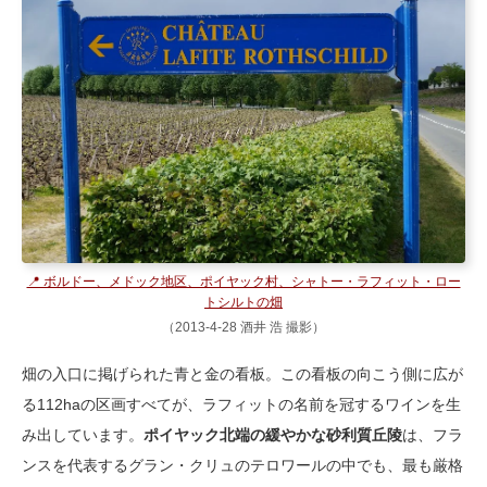
📍 ボルドー、メドック地区、ポイヤック村、シャトー・ラフィット・ロー
トシルトの畑
（2013-4-28 酒井 浩 撮影）
畑の入口に掲げられた青と金の看板。この看板の向こう側に広が
る112haの区画すべてが、ラフィットの名前を冠するワインを生
み出しています。
ポイヤック北端の緩やかな砂利質丘陵
は、フラ
ンスを代表するグラン・クリュのテロワールの中でも、最も厳格