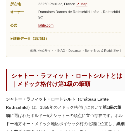
所在地
33250 Pauillac, France
📍 Map
オーナー
Domaines Barons de Rothschild Lafite（Rothschild
家）
公式
lafite.com
詳細データ（15項目）
出典: 公式サイト・INAO・Decanter・Berry Bros & Rudd ほか |
シャトー・ラフィット・ロートシルトとは
｜メドック格付け第1級の筆頭
シャトー・ラフィット・ロートシルト（Château Lafite
Rothschild）
は、1855年のメドック格付けにおいて
第1級の筆
頭
に選ばれたボルドー5大シャトーの頂点に立つ存在です。ボル
ドー地方オー・メドック地区ポイヤック村の北端に位置し、
繊細