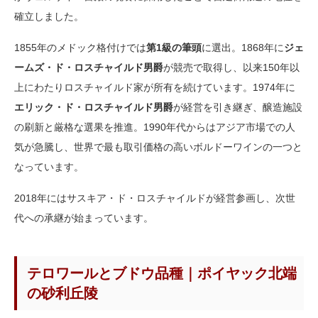
確立しました。
1855年のメドック格付けでは
第1級の筆頭
に選出。1868年に
ジェ
ームズ・ド・ロスチャイルド男爵
が競売で取得し、以来150年以
上にわたりロスチャイルド家が所有を続けています。1974年に
エリック・ド・ロスチャイルド男爵
が経営を引き継ぎ、醸造施設
の刷新と厳格な選果を推進。1990年代からはアジア市場での人
気が急騰し、世界で最も取引価格の高いボルドーワインの一つと
なっています。
2018年にはサスキア・ド・ロスチャイルドが経営参画し、次世
代への承継が始まっています。
テロワールとブドウ品種｜ポイヤック北端
の砂利丘陵