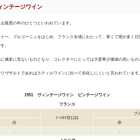
ィンテージワイン
残る最悪の年のひとつといわれています。
ルドー、ブルゴーニュをはじめ、フランス全域にわたって、寒くて雨が多く日
です。
既に滅多に見ないものとなり、コレクターにとっては大変希少価値の高いもの
やリヴザルトであればスティルワインに比べて劣化しにくいと言われています
1951 ヴィンテージワイン ビンテージワイン
フランス
ブ
ｿｰﾃﾙﾇ甘口白
白
赤
-
-
-