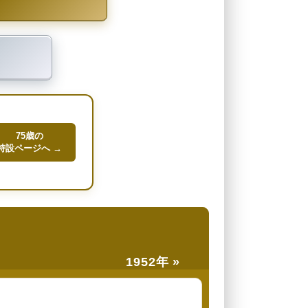
75歳の
特設ページへ →
1952年 »