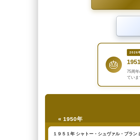
2026
195
🎂
75周
ていま
« 1950年
１９５１年 シャトー・シュヴァル・ブラン 