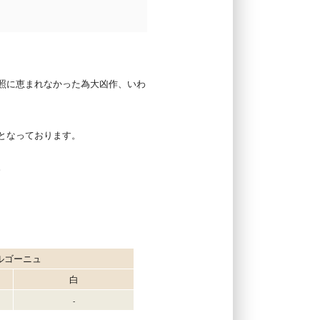
照に恵まれなかった為大凶作、いわ
となっております。
。
ルゴーニュ
白
-