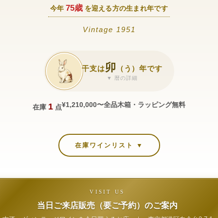
75歳
今年
を迎える方の生まれ年です
Vintage 1951
卯
干支は
（う）年です
▼ 暦の詳細
¥1,210,000〜
全品木箱・ラッピング無料
1
在庫
点
在庫ワインリスト ▼
VISIT US
当日ご来店販売（要ご予約）のご案内