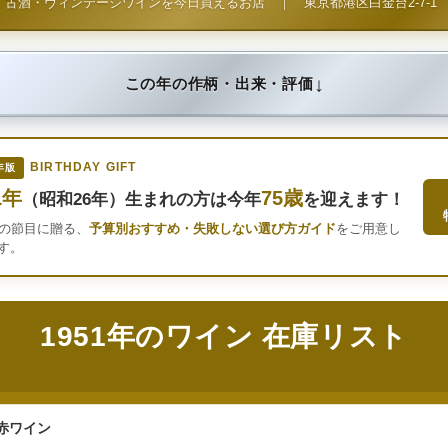
古酒・ヴィンテージワインを今日買えるお店
｜
東京都港区白金台2-7-1
↓
この年の作柄・出来・評価
BIRTHDAY GIFT
年版
1年
75歳
（昭和26年）生まれの方は今年
を迎えます！
年の節目に贈る、
予算別おすすめ・失敗しない選び方ガイド
をご用意し
す。
1951年のワイン 在庫リスト
赤ワイン