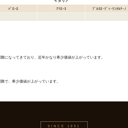
イタリア
ﾊﾞﾛｰﾛ
ｱﾏﾛｰﾈ
ﾌﾞﾙﾈﾛ･ﾃﾞｨ･ﾓﾝﾀﾙﾁｰﾉ
困難になってきており、近年かなり希少価値が上がっています。
困難で、希少価値が上がっています。
SINCE 1951