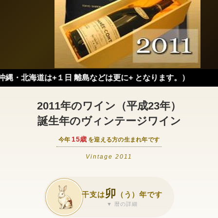
は+１日 離島などは更に+ となります。）
2011年のワイン（平成23年）
誕生年のヴィンテージワイン
15歳
今年
を迎える方の生まれ年です
Vintage 2011
卯
干支は
（う）年です
▼ 暦の詳細