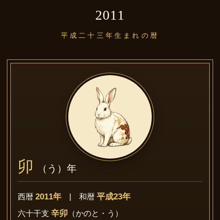
2011
平成二十三年生まれの暦
卯
（う）年
2011年
平成23年
西暦
| 和暦
辛卯
六十干支
（かのと・う）