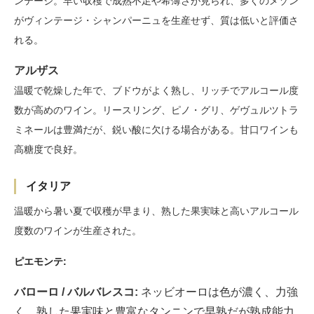
ンテージ。早い収穫で成熟不足や希薄さが見られ、多くのメゾン
がヴィンテージ・シャンパーニュを生産せず、質は低いと評価さ
れる。
アルザス
温暖で乾燥した年で、ブドウがよく熟し、リッチでアルコール度
数が高めのワイン。リースリング、ピノ・グリ、ゲヴュルツトラ
ミネールは豊満だが、鋭い酸に欠ける場合がある。甘口ワインも
高糖度で良好。
イタリア
温暖から暑い夏で収穫が早まり、熟した果実味と高いアルコール
度数のワインが生産された。
ピエモンテ:
バローロ / バルバレスコ:
ネッビオーロは色が濃く、力強
く、熟した果実味と豊富なタンニンで早熟だが熟成能力