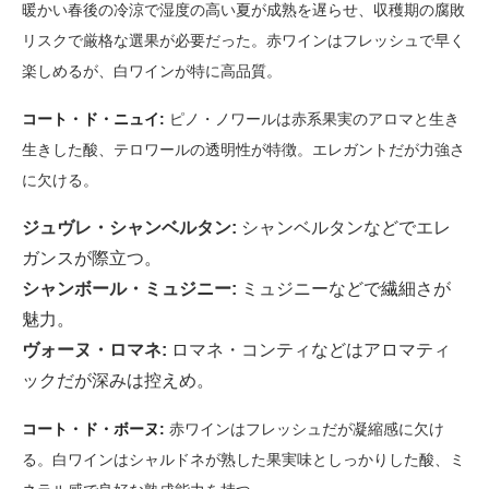
暖かい春後の冷涼で湿度の高い夏が成熟を遅らせ、収穫期の腐敗
リスクで厳格な選果が必要だった。赤ワインはフレッシュで早く
楽しめるが、白ワインが特に高品質。
コート・ド・ニュイ:
ピノ・ノワールは赤系果実のアロマと生き
生きした酸、テロワールの透明性が特徴。エレガントだが力強さ
に欠ける。
ジュヴレ・シャンベルタン:
シャンベルタンなどでエレ
ガンスが際立つ。
シャンボール・ミュジニー:
ミュジニーなどで繊細さが
魅力。
ヴォーヌ・ロマネ:
ロマネ・コンティなどはアロマティ
ックだが深みは控えめ。
コート・ド・ボーヌ:
赤ワインはフレッシュだが凝縮感に欠け
る。白ワインはシャルドネが熟した果実味としっかりした酸、ミ