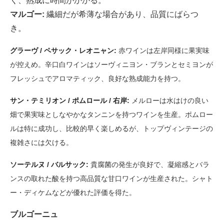
く、熟成に時間がかかる。
マルゴー:
繊細だが希薄な場合があり、品質にばらつ
き。
グラーヴ / ペサック・レオニャン:
赤ワインは左岸同様に果実味
が控えめ。辛口白ワインはソーヴィニヨン・ブランとセミヨンが
フレッシュでアロマティック、良好な熟成能力を持つ。
サン・テミリオン / ポムロール / 右岸:
メルローは水はけの良い
畑で果実味としなやかなタンニンを持つワインを生産。ポムロー
ルは特に成功し、比較的早く楽しめるが、トップヴィンテージの
複雑さには欠ける。
ソーテルヌ / バルサック:
貴腐菌の発生が良好で、凝縮感とバラ
ンスの取れた酸を持つ高品質な甘口ワインが生産された。シャト
ー・ディケムなどが優れた評価を得た。
ブルゴーニュ