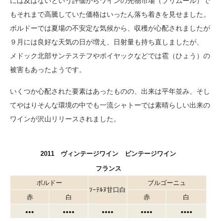
には及ばないという評価からワインの先物市場（プリムール）で
もそれまで高騰していた価格はいったん落ち着きを見せました。
ボルドーでは夏場の不安定な気候から、収穫が心配されましたが
９月には良好な天気の日が増え、日射量も持ち直しましたが、
メドック北部サンテステフやポイヤックなどでは雹（ひょう）の
被害もあったようです。
いくつか心配された要素はあったものの、出来は平年並み、そし
てやはりそんな環境の中でも一流シャトーでは素晴らしい出来の
ワインが沢山リリースされました。
2011 ヴィンテージワイン ビンテージワイン
フランス
ボルドー
ブルゴーニュ
ｿｰﾃﾙﾇ甘口白
赤
白
赤
白
●●●
●●●●
●●●●
●●●●
●●●●