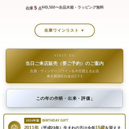
¥49,500〜
全品木箱・ラッピング無料
5
在庫
点
在庫ワインリスト ▼
VISIT US
当日ご来店販売（要ご予約）のご案内
古酒・ヴィンテージワインを今日買えるお店
東京都港区白金台2-7-1
↓
この年の作柄・出来・評価
BIRTHDAY GIFT
2026年版
🎂
2011年
15歳
（平成23年）生まれの方は今年
を迎えま