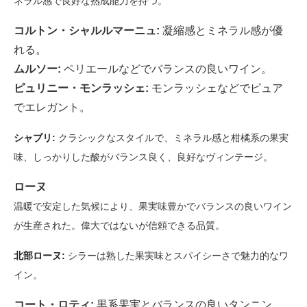
ネラル感で良好な熟成能力を持つ。
コルトン・シャルルマーニュ:
凝縮感とミネラル感が優
れる。
ムルソー:
ペリエールなどでバランスの良いワイン。
ピュリニー・モンラッシェ:
モンラッシェなどでピュア
でエレガント。
シャブリ:
クラシックなスタイルで、ミネラル感と柑橘系の果実
味、しっかりした酸がバランス良く、良好なヴィンテージ。
ローヌ
温暖で安定した気候により、果実味豊かでバランスの良いワイン
が生産された。偉大ではないが信頼できる品質。
北部ローヌ:
シラーは熟した果実味とスパイシーさで魅力的なワ
イン。
コート・ロティ:
黒系果実とバランスの良いタンニン。