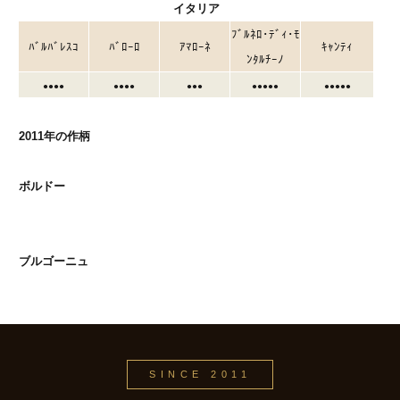
イタリア
ﾌﾞﾙﾈﾛ･ﾃﾞｨ･ﾓ
ﾊﾞﾙﾊﾞﾚｽｺ
ﾊﾞﾛｰﾛ
ｱﾏﾛｰﾈ
ｷｬﾝﾃｨ
ﾝﾀﾙﾁｰﾉ
●●●●
●●●●
●●●
●●●●●
●●●●●
2011年の作柄
ボルドー
ブルゴーニュ
SINCE 2011