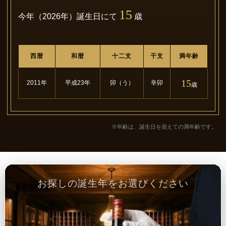
15
今年（2026年）誕生日にて
歳
西暦
和暦
十二支
干支
満年齢
15
2011年
平成23年
卯（う）
辛卯
歳
※年齢は、誕生日を迎えての満年齢です。
お探しの誕生年をお選びください