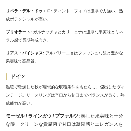
リベラ・デル・ドゥエロ:
ティント・フィノは濃厚で力強い、熟
成ポテンシャルが高い。
プリオラート:
ガルナッチャとカリニェナは濃厚な果実味とミネ
ラル感で長期熟成向き。
リアス・バイシャス:
アルバリーニョはフレッシュな酸と豊かな
果実味で高品質。
ドイツ
温暖で乾燥した秋が理想的な収穫条件をもたらし、傑出したヴィ
ンテージ。リースリングは辛口から甘口までバランスが良く、熟
成能力が高い。
モーゼル / ラインガウ / プファルツ:
熟した果実味と十分
な酸、クリーンな貴腐菌で甘口は凝縮感とエレガンスを