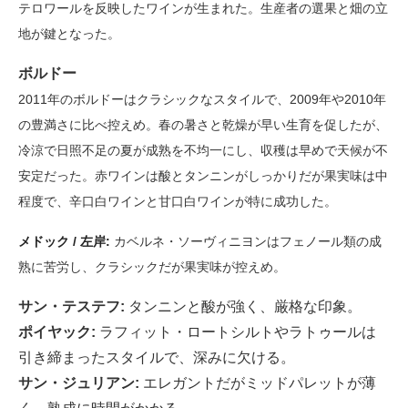
テロワールを反映したワインが生まれた。生産者の選果と畑の立
地が鍵となった。
ボルドー
2011年のボルドーはクラシックなスタイルで、2009年や2010年
の豊満さに比べ控えめ。春の暑さと乾燥が早い生育を促したが、
冷涼で日照不足の夏が成熟を不均一にし、収穫は早めで天候が不
安定だった。赤ワインは酸とタンニンがしっかりだが果実味は中
程度で、辛口白ワインと甘口白ワインが特に成功した。
メドック / 左岸:
カベルネ・ソーヴィニヨンはフェノール類の成
熟に苦労し、クラシックだが果実味が控えめ。
サン・テステフ:
タンニンと酸が強く、厳格な印象。
ポイヤック:
ラフィット・ロートシルトやラトゥールは
引き締まったスタイルで、深みに欠ける。
サン・ジュリアン:
エレガントだがミッドパレットが薄