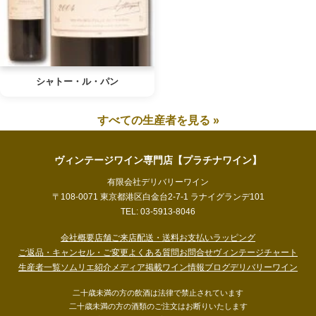
シャトー・ル・パン
すべての生産者を見る »
ヴィンテージワイン専門店【プラチナワイン】
有限会社デリバリーワイン
〒108-0071 東京都港区白金台2-7-1 ラナイグランデ101
TEL: 03-5913-8046
会社概要
店舗ご来店
配送・送料
お支払い
ラッピング
ご返品・キャンセル・ご変更
よくある質問
お問合せ
ヴィンテージチャート
生産者一覧
ソムリエ紹介
メディア掲載
ワイン情報ブログ
デリバリーワイン
二十歳未満の方の飲酒は法律で禁止されています
二十歳未満の方の酒類のご注文はお断りいたします