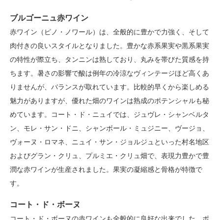
ブルゴーニュ赤ワイン
赤ワイン（ピノ・ノワール）は、全般的に豊かで力強く、そして
肉付きの良いスタイルとなりました。豊かな赤系果実や黒系果実
の特性が際立ち、タンニンは熟しており、丸みを帯びた質感を持
ちます。暑さの影響で酸は例年の冷涼なヴィンテージほど高くあ
りませんが、バランスが取れています。比較的早くから楽しめる
魅力がありますが、優れた畑のワインは熟成のポテンシャルも秘
めています。コート・ド・ニュイでは、ジュヴレ・シャンベルタ
ン、モレ・サン・ドニ、シャンボール・ミュジニー、ヴージョ、
ヴォーヌ・ロマネ、ニュイ・サン・ジョルジュといった村名地区
およびグラン・クリュ、プルミエ・クリュ畑で、表現力豊かで豊
潤な赤ワインが生産されました。果実の凝縮感と骨格が特徴で
す。
コート・ド・ボーヌ
コート・ド・ボーヌの赤ワインも全般的に良好な出来でした。ポ