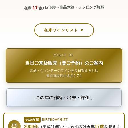
¥17,600〜
全品木箱・ラッピング無料
17
在庫
点
在庫ワインリスト ▼
VISIT US
当日ご来店販売（要ご予約）のご案内
古酒・ヴィンテージワインを今日買えるお店
東京都港区白金台2-7-1
↓
この年の作柄・出来・評価
BIRTHDAY GIFT
2026年版
🎂
2009年
17歳
（平成21年）生まれの方は今年
を迎えま