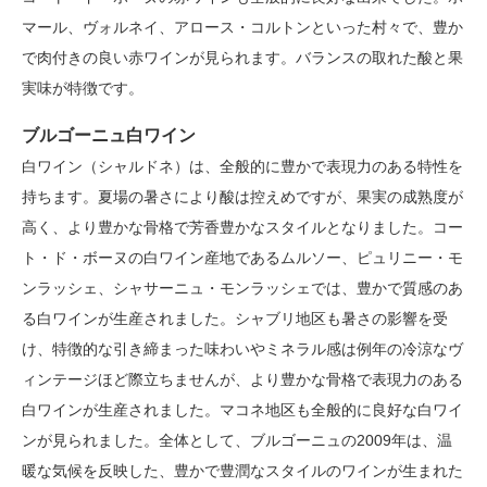
マール、ヴォルネイ、アロース・コルトンといった村々で、豊か
で肉付きの良い赤ワインが見られます。バランスの取れた酸と果
実味が特徴です。
ブルゴーニュ白ワイン
白ワイン（シャルドネ）は、全般的に豊かで表現力のある特性を
持ちます。夏場の暑さにより酸は控えめですが、果実の成熟度が
高く、より豊かな骨格で芳香豊かなスタイルとなりました。コー
ト・ド・ボーヌの白ワイン産地であるムルソー、ピュリニー・モ
ンラッシェ、シャサーニュ・モンラッシェでは、豊かで質感のあ
る白ワインが生産されました。シャブリ地区も暑さの影響を受
け、特徴的な引き締まった味わいやミネラル感は例年の冷涼なヴ
ィンテージほど際立ちませんが、より豊かな骨格で表現力のある
白ワインが生産されました。マコネ地区も全般的に良好な白ワイ
ンが見られました。全体として、ブルゴーニュの2009年は、温
暖な気候を反映した、豊かで豊潤なスタイルのワインが生まれた