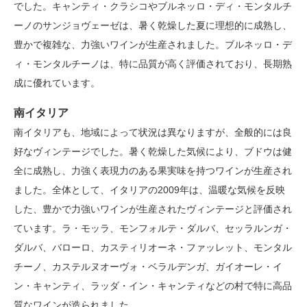
でした。キャンティ・クラシコやブルネッロ・ディ・モンタルチ
ーノのサンジョヴェーゼは、暑く乾燥した夏に理想的に成熟し、
豊かで複雑な、力強いワインが生産されました。ブルネッロ・デ
ィ・モンタルチーノは、特に品質が高く評価されており、長期熟
成に優れています。
南イタリア
南イタリアも、地域によって状況は異なりますが、全般的には良
好なヴィンテージでした。暑く乾燥した気候により、ブドウは健
全に成熟し、力強く表現力のある果実味を持つワインが生産され
ました。全体として、イタリアの2009年は、温暖な気候を反映
した、豊かで力強いワインが生産されたヴィンテージと評価され
ています。ラ・モッラ、モンフォルテ・ダルバ、セッラルンガ・
ダルバ、バローロ、カスティリオーネ・ファッレット、モンタル
チーノ、カステルヌオーヴォ・ベラルデンガ、ガイオーレ・イ
ン・キャンティ、ラッダ・イン・キャンティなどの村で特に高品
質なワインが造られました。