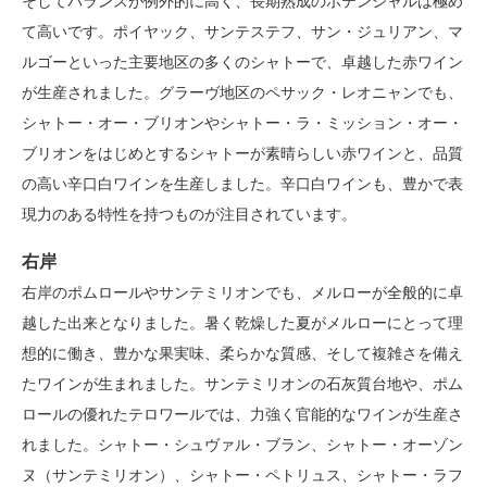
そしてバランスが例外的に高く、長期熟成のポテンシャルは極め
て高いです。ポイヤック、サンテステフ、サン・ジュリアン、マ
ルゴーといった主要地区の多くのシャトーで、卓越した赤ワイン
が生産されました。グラーヴ地区のペサック・レオニャンでも、
シャトー・オー・ブリオンやシャトー・ラ・ミッション・オー・
ブリオンをはじめとするシャトーが素晴らしい赤ワインと、品質
の高い辛口白ワインを生産しました。辛口白ワインも、豊かで表
現力のある特性を持つものが注目されています。
右岸
右岸のポムロールやサンテミリオンでも、メルローが全般的に卓
越した出来となりました。暑く乾燥した夏がメルローにとって理
想的に働き、豊かな果実味、柔らかな質感、そして複雑さを備え
たワインが生まれました。サンテミリオンの石灰質台地や、ポム
ロールの優れたテロワールでは、力強く官能的なワインが生産さ
れました。シャトー・シュヴァル・ブラン、シャトー・オーゾン
ヌ（サンテミリオン）、シャトー・ペトリュス、シャトー・ラフ