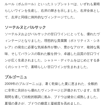
ルール（ポムロール）といったトップシャトーは、いずれも素晴
らしいワインを生産し、右岸の輝きを示しました。右岸全体とし
て、左岸と同様に例外的なヴィンテージでした。
ソーテルヌとバルサック
ソーテルヌおよびバルサックの甘口ワインにとっても、優れたヴ
ィンテージとなりました。理想的な貴腐菌（ボトリティス・シネ
レア）の発生に必要な気候条件が整い、豊かなアロマ、複雑な風
味、そしてバランスの取れた酸を持つ、卓越した品質の甘口ワイ
ンが広く生産されました。シャトー・ディケムをはじめとする多
くのシャトーで、素晴らしい甘口ワインが生まれました。
ブルゴーニュ
2009年のブルゴーニュは、暑く乾燥した夏に恵まれた、全般的
に非常に良好から優れたヴィンテージと評価されています。生育
期間を通して比較的順調に進み、ブドウは健全に成熟しました。
夏場の暑さが、ブドウの糖度と凝縮度を高めました。