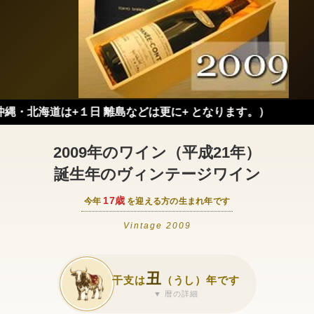
道は+１日 離島などは更に+ となります。）
2009年のワイン（平成21年）
誕生年のヴィンテージワイン
17歳
今年
を迎える方の生まれ年です
Vintage 2009
丑
干支は
（うし）年です
▼ 暦の詳細