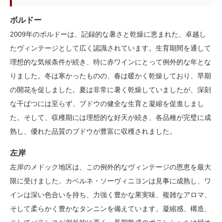
ボルドー
2009年のボルドーは、記録的な暑さと乾燥に恵まれた、卓越し
たヴィンテージとして広く認識されています。生育期間を通して
理想的な気候条件が続き、特に赤ワインにとって例外的な年とな
りました。冬は寒かったものの、春は暖かく乾燥しており、早期
の開花を促しました。夏は非常に暑く乾燥していましたが、深刻
な干ばつには至らず、ブドウの健全な生育と凝縮を促進しまし
た。そして、収穫期には理想的な好天が続き、各品種が完璧に成
熟し、優れた品質のブドウが豊富に収穫されました。
左岸
左岸のメドック地区は、この例外的なヴィンテージの恩恵を最大
限に受けました。カベルネ・ソーヴィニヨンは見事に成熟し、ワ
インは深い色合いを持ち、力強く豊かな果実味、複雑なアロマ、
そして柔らかく豊かなタンニンを備えています。凝縮感、構造、