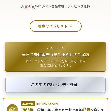
¥281,600〜
全品木箱・ラッピング無料
6
在庫
点
在庫ワインリスト ▼
VISIT US
当日ご来店販売（要ご予約）のご案内
古酒・ヴィンテージワインを今日買えるお店
東京都港区白金台2-7-1
↓
この年の作柄・出来・評価
BIRTHDAY GIFT
2026年版
🎂
1963年
63歳
（昭和38年）生まれの方は今年
を迎えま