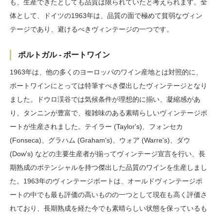
も、生産できたとしても品質は限られていたと考えられます。全
体として、ドイツの1963年は、品質の面で極めて貧弱なヴィン
テージであり、避けるべきヴィンテージの一つです。
ポルトガル - ポートワイン
1963年は、他の多くのヨーロッパのワイン産地とは対照的に、
ポートワインにとっては特筆すべき傑出したヴィンテージとなり
ました。ドウロ渓谷では気候条件が理想的に揃い、凝縮感があ
り、タンニンが豊富で、複雑味のある素晴らしいヴィンテージポ
ートが生産されました。テイラー (Taylor's)、フォンセカ
(Fonseca)、グラハム (Graham's)、ウォア (Warre's)、ダウ
(Dow's) などの主要生産者が揃ってヴィンテージ宣言を行い、長
期熟成のポテンシャルを持つ傑出した品質のワインを生産しまし
た。1963年のヴィンテージポートは、オールドヴィンテージポ
ートの中でも最も評価の高いものの一つとして現在も高く評価さ
れており、長期熟成を経た今でも素晴らしい状態を保っているも