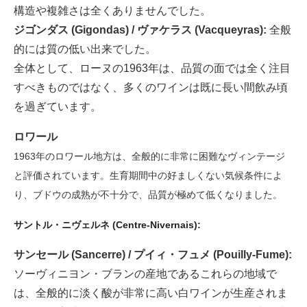
構造や複雑さは全くありませんでした。
ジゴンダス (Gigondas) / ヴァケラス (Vacqueyras):
全般
的には質の低い出来でした。
全体として、ローヌの1963年は、品質の面では全く注目
すべきものではなく、多くのワインは既に長い間飲み頃
を過ぎています。
ロワール
1963年のロワール地方は、全般的に非常に困難なヴィンテージ
と評価されています。生育期間中の好ましくない気候条件によ
り、ブドウの成熟が不十分で、品質が極めて低くなりました。
サントル・ニヴェルネ (Centre-Nivernais):
サンセール (Sancerre) / プイィ・フュメ (Pouilly-Fume):
ソーヴィニヨン・ブランの産地であるこれらの地域で
は、全般的に淡く酸が非常に高い白ワインが生産されま