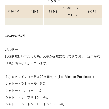
イタリア
ﾌﾞﾙﾈﾛ･ﾃﾞｨ･ﾓ
ﾊﾞﾙﾊﾞﾚｽｺ
ﾊﾞﾛｰﾛ
ｱﾏﾛｰﾈ
ｷｬﾝﾃｨ
ﾝﾀﾙﾁｰﾉ
1963年の作柄
ボルドー
比較的難しい年だった為、入手が困難になってきており、近年かな
り希少価値が上がっています。
主な有名ワイン（点数は20点満点中（Les Vins de Propriete））
シャトー・ラトゥール 6点
シャトー・マルゴー 8点
シャトー・オーブリオン 4点
シャトー・ムートン・ロートシルト 6点