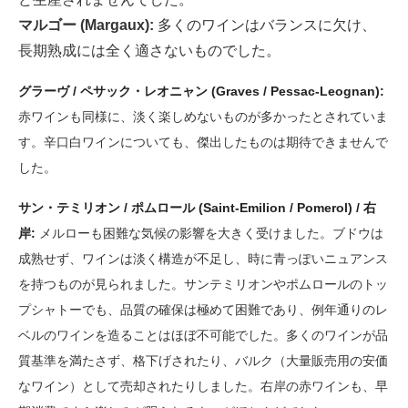
マルゴー (Margaux):
多くのワインはバランスに欠け、
長期熟成には全く適さないものでした。
グラーヴ / ペサック・レオニャン (Graves / Pessac-Leognan):
赤ワインも同様に、淡く楽しめないものが多かったとされていま
す。辛口白ワインについても、傑出したものは期待できませんで
した。
サン・テミリオン / ポムロール (Saint-Emilion / Pomerol) / 右
岸:
メルローも困難な気候の影響を大きく受けました。ブドウは
成熟せず、ワインは淡く構造が不足し、時に青っぽいニュアンス
を持つものが見られました。サンテミリオンやポムロールのトッ
プシャトーでも、品質の確保は極めて困難であり、例年通りのレ
ベルのワインを造ることはほぼ不可能でした。多くのワインが品
質基準を満たさず、格下げされたり、バルク（大量販売用の安価
なワイン）として売却されたりしました。右岸の赤ワインも、早