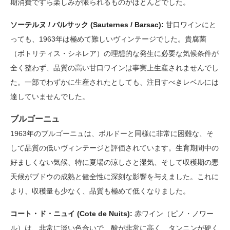
期消費ですら楽しみが限られるものがほとんどでした。
ソーテルヌ / バルサック (Sauternes / Barsac):
甘口ワインにと
っても、1963年は極めて難しいヴィンテージでした。貴腐菌
（ボトリティス・シネレア）の理想的な発生に必要な気候条件が
全く整わず、品質の高い甘口ワインは事実上生産されませんでし
た。一部でわずかに生産されたとしても、注目すべきレベルには
達していませんでした。
ブルゴーニュ
1963年のブルゴーニュは、ボルドーと同様に非常に困難な、そ
して品質の低いヴィンテージと評価されています。生育期間中の
好ましくない気候、特に夏場の涼しさと湿気、そして収穫期の悪
天候がブドウの成熟と健全性に深刻な影響を与えました。これに
より、収穫量も少なく、品質も極めて低くなりました。
コート・ド・ニュイ (Cote de Nuits):
赤ワイン（ピノ・ノワー
ル）は、非常に淡い色合いで、酸が非常に高く、タンニンが硬く