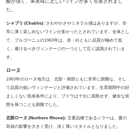
酸が強く、果実味に乏しいワインが多く生産されまし
た。
シャブリ (Chablis):
さわやかさやミネラル感はありますが、非
常に薄く楽しめないワインが多かったとされています。全体とし
て、ブルゴーニュの1963年は、赤・白ともに品質が極めて低
く、避けるべきヴィンテージの一つとして広く認識されていま
す。
ローヌ
1963年のローヌ地方は、北部・南部ともに非常に困難な、そし
て品質の低いヴィンテージと評価されています。生育期間中の好
ましくない気候条件により、ブドウは十分に成熟せず、健全な状
態を保つことも困難でした。
北部ローヌ (Northern Rhone):
主要品種であるシラーは、夏の
気候の影響を大きく受け、淡く薄いスタイルとなりました。