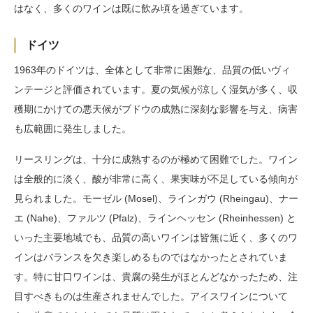
はなく、多くのワインは既に飲み頃を過ぎています。
ドイツ
1963年のドイツは、全体として非常に困難な、品質の低いヴィ
ンテージと評価されています。夏の気候が涼しく湿気が多く、収
穫期にかけての悪天候がブドウの成熟に深刻な影響を与え、病害
も広範囲に発生しました。
リースリングは、十分に成熟するのが極めて困難でした。ワイン
は全般的に淡く、酸が非常に高く、果実味が不足している傾向が
見られました。モーゼル (Mosel)、ラインガウ (Rheingau)、ナー
エ (Nahe)、ファルツ (Pfalz)、ラインヘッセン (Rheinhessen) と
いった主要地域でも、品質の高いワインは皆無に近く、多くのワ
インはバランスを欠き楽しめるものではなかったとされていま
す。特に甘口ワインは、貴腐の発生がほとんどなかったため、注
目すべきものは生産されませんでした。アイスワインについて