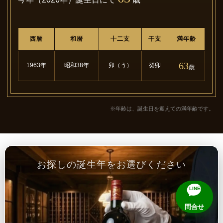
西暦
和暦
十二支
干支
満年齢
63
1963年
昭和38年
卯（う）
癸卯
歳
※年齢は、誕生日を迎えての満年齢です。
お探しの誕生年をお選びください
LINE
問合せ