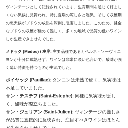
ヴィンテージとして記録されています。生育期間を通じて好まし
くない気候に見舞われ、特に夏場の涼しさと湿気、そして収穫期
の悪天候がブドウの成熟を深刻に阻害しました。このため、健全
なブドウの収穫が極めて難しく、多くの地域で品質の低いワイン
しか生産できませんでした。
メドック (Medoc) / 左岸:
主要品種であるカベルネ・ソーヴィニ
ヨンが十分に成熟せず、ワインは非常に淡い色合いで、酸味が強
く薄い特徴を持つものが主流でした。
ポイヤック (Pauillac):
タンニンは未熟で硬く、果実味は
不足していました。
サン・テステフ (Saint-Estephe):
同様に果実味が乏し
く、酸味が際立ちました。
サン・ジュリアン (Saint-Julien):
ヴィンテージの難しさ
が品質に直接的に反映され、注目すべきワインはほとん
ど生産されませんでした。