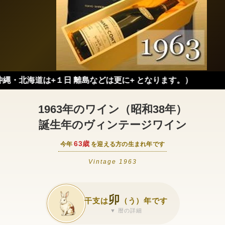
道は+１日 離島などは更に+ となります。）
1963年のワイン（昭和38年）
誕生年のヴィンテージワイン
63歳
今年
を迎える方の生まれ年です
Vintage 1963
卯
干支は
（う）年です
▼ 暦の詳細