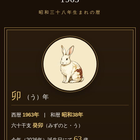
昭和三十八年生まれの暦
卯
（う）年
1963年
昭和38年
西暦
| 和暦
癸卯
六十干支
（みずのと・う）
63
今年（2026年）誕生日にて
歳