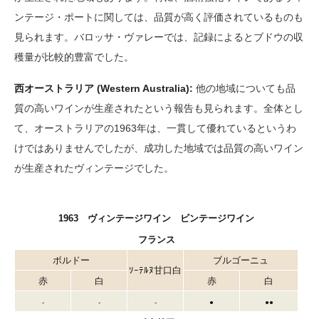
ンテージ・ポートに関しては、品質が高く評価されているものも
見られます。バロッサ・ヴァレーでは、記録によるとブドウの収
穫量が比較的豊富でした。
西オーストラリア (Western Australia):
他の地域についても品
質の高いワインが生産されたという報告も見られます。全体とし
て、オーストラリアの1963年は、一貫して優れているというわ
けではありませんでしたが、成功した地域では品質の高いワイン
が生産されたヴィンテージでした。
1963 ヴィンテージワイン ビンテージワイン
フランス
ボルドー
ブルゴーニュ
ｿｰﾃﾙﾇ甘口白
赤
白
赤
白
-
-
-
●
●●