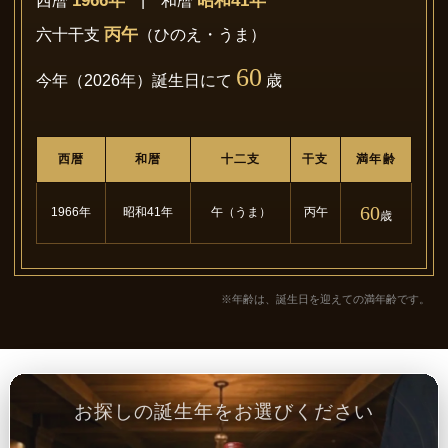
1966年
昭和41年
西暦
| 和暦
丙午
六十干支
（ひのえ・うま）
60
今年（2026年）誕生日にて
歳
西暦
和暦
十二支
干支
満年齢
60
1966年
昭和41年
午（うま）
丙午
歳
※年齢は、誕生日を迎えての満年齢です。
お探しの誕生年をお選びください