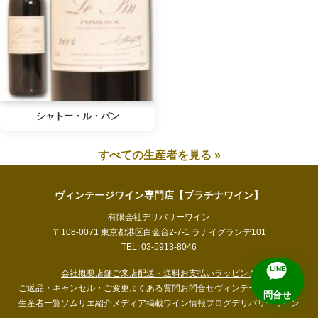
シャトー・ル・パン
すべての生産者を見る »
ヴィンテージワイン専門店【プラチナワイン】
有限会社デリバリーワイン
〒108-0071 東京都港区白金台2-7-1 ラナイグランデ101
TEL: 03-5913-8046
LINE
会社概要
店舗ご来店
配送・送料
お支払い
ラッピング
ご返品・キャンセル・ご変更
よくある質問
お問合せ
ヴィンテージチャート
問合せ
生産者一覧
ソムリエ紹介
メディア掲載
ワイン情報ブログ
デリバリーワイン