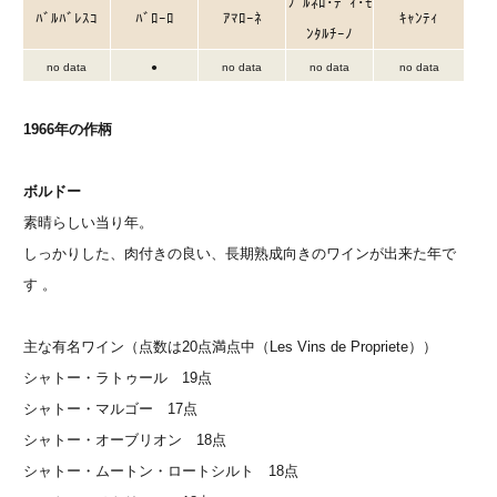
ﾌﾞﾙﾈﾛ･ﾃﾞｨ･ﾓ
ﾊﾞﾙﾊﾞﾚｽｺ
ﾊﾞﾛｰﾛ
ｱﾏﾛｰﾈ
ｷｬﾝﾃｨ
ﾝﾀﾙﾁｰﾉ
no data
●
no data
no data
no data
1966年の作柄
ボルドー
素晴らしい当り年。
しっかりした、肉付きの良い、長期熟成向きのワインが出来た年で
す 。
主な有名ワイン（点数は20点満点中（Les Vins de Propriete））
シャトー・ラトゥール 19点
シャトー・マルゴー 17点
シャトー・オーブリオン 18点
シャトー・ムートン・ロートシルト 18点