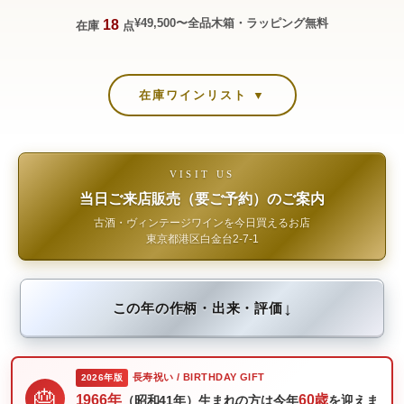
¥49,500〜
全品木箱・ラッピング無料
18
在庫
点
在庫ワインリスト ▼
VISIT US
当日ご来店販売（要ご予約）のご案内
古酒・ヴィンテージワインを今日買えるお店
東京都港区白金台2-7-1
↓
この年の作柄・出来・評価
長寿祝い / BIRTHDAY GIFT
2026年版
🎂
1966年
60歳
（昭和41年）生まれの方は今年
を迎えま