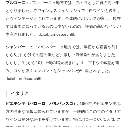
ブルゴーニュ:
ブルゴーニュ地方では、赤・白ともに質の高い年
となりました。赤ワインはスタイリッシュで、白ワインも傑出し
たヴィンテージとされています。全体的にバランスが良く、現在
では市場に残っているものは少ないものの、評価の高いワインが
生産されました。 citeturn0search6
シャンパーニュ:
シャンパーニュ地方では、年初から霜害や5月
から8月にかけての雹の嵐など、厳しい気候条件がありました。
しかし、9月から10月上旬の晴天続きにより、ブドウの成熟が進
み、コシが強くエレガントなシャンパンが生産されました。
citeturn0search6
イタリア
ピエモンテ（バローロ、バルバレスコ）:
1966年のピエモンテ地
方の詳細な情報は限られていますが、一般的にこの年のイタリア
ワインは良好な評価を受けています。特にバローロやバルバレス