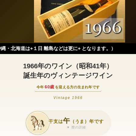
+１日 離島などは更に+ となります。）
1966年のワイン（昭和41年）
誕生年のヴィンテージワイン
60歳
今年
を迎える方の生まれ年です
Vintage 1966
午
干支は
（うま）年です
▼ 暦の詳細