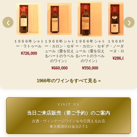
❮
❯
１９６６年 シャト
１９６６年 シャト
１９６６年 シャト
１９６６年 ドゥ
ー・ラトゥール
ー・カロン・セギ
ー・カロン・セギ
デ・ノーダン ヴォ
ュール（愛を伝え
ュール（愛を伝え
ーヌ・ロマネ
¥726,000
るハートのラベル
るハートのラベル
¥286,000
のワイン）
のワイン）
¥660,000
¥550,000
1966年のワインをすべて見る »
VISIT US
当日ご来店販売（要ご予約）のご案内
古酒・ヴィンテージワインを今日買えるお店
東京都港区白金台2-7-1