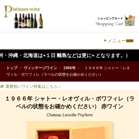
メニュー
北海道は+１日 離島などは更に+ となります。）
トップ
›
ヴィンテージワイン
›
1966年
›
１９６６年 シャトー・レオ
ヴィル・ポワフィレ（ラベルの状態をお確かめください）
🎁 還暦祝いワイン特集はこちら ›
１９６６年 シャトー・レオヴィル・ポワフィレ（ラ
ベルの状態をお確かめください） 赤ワイン
Chateau Leoville Poyferre