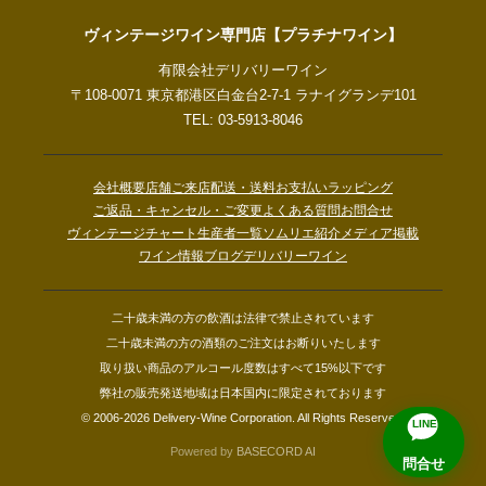
ヴィンテージワイン専門店【プラチナワイン】
有限会社デリバリーワイン
〒108-0071 東京都港区白金台2-7-1 ラナイグランデ101
TEL: 03-5913-8046
会社概要
店舗ご来店
配送・送料
お支払い
ラッピング
ご返品・キャンセル・ご変更
よくある質問
お問合せ
ヴィンテージチャート
生産者一覧
ソムリエ紹介
メディア掲載
ワイン情報ブログ
デリバリーワイン
二十歳未満の方の飲酒は法律で禁止されています
二十歳未満の方の酒類のご注文はお断りいたします
取り扱い商品のアルコール度数はすべて15%以下です
弊社の販売発送地域は日本国内に限定されております
© 2006-2026 Delivery-Wine Corporation. All Rights Reserved.
LINE
Powered by
BASECORD AI
問合せ