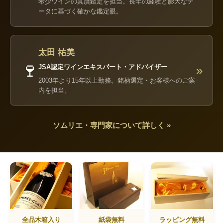
希少ワインの真贋鑑定を担当。長年の経験と膨大なデ
ータに基づく確かな鑑定眼。
太田 祐美
🍷
JSA認定ワインエキスパート・アドバイザー
»
2003年より15年以上勤務。銘柄選定・お客様へのご案
内を担当。
ソムリエ・専門家について詳しく »
全品木箱入り
紙袋無料
ラッピング無料