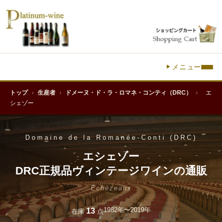
メニュー
トップ
›
生産者
›
ドメーヌ・ド・ラ・ロマネ・コンティ（DRC）
›
エ
シェゾー
Domaine de la Romanée-Conti (DRC)
エシェゾー
DRC正規品ヴィンテージワインの通販
Échézeaux
1982年〜2019年
13
在庫
点