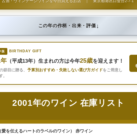
古酒・ヴィンテージワインを今日買えるお店
｜
東京都港区白金台2-7-1
↓
この年の作柄・出来・評価
BIRTHDAY GIFT
年版
1年
25歳
（平成13年）生まれの方は今年
を迎えます！
年の節目に贈る、
予算別おすすめ・失敗しない選び方ガイド
をご用意し
す。
2001年のワイン 在庫リスト
（愛を伝えるハートのラベルのワイン） 赤ワイン