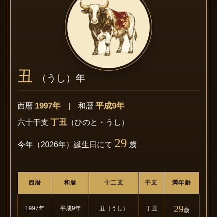
丑
（うし）年
1997年
平成9年
西暦
| 和暦
丁丑
六十干支
（ひのと・うし）
29
今年（2026年）誕生日にて
歳
西暦
和暦
十二支
干支
満年齢
29
1997年
平成9年
丑（うし）
丁丑
歳