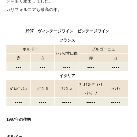
ンを多く産出しました。
カリフォルニアも最高の年。
1997 ヴィンテージワイン ビンテージワイン
フランス
ボルドー
ブルゴーニュ
ｿｰﾃﾙﾇ甘口白
赤
白
赤
白
●●●
●●●
●●●●
●●●●
●●●●
イタリア
ﾌﾞﾙﾈﾛ･ﾃﾞｨ･ﾓ
ﾊﾞﾙﾊﾞﾚｽｺ
ﾊﾞﾛｰﾛ
ｱﾏﾛｰﾈ
ｷｬﾝﾃｨ
ﾝﾀﾙﾁｰﾉ
●●●●
●●●●
●●●●●
●●●●●
●●●●●
1997年の作柄
ボルドー