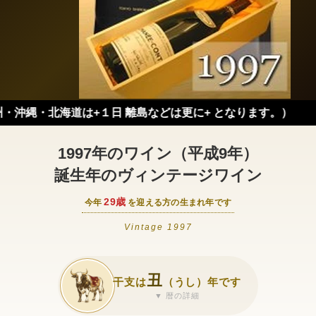
北海道は+１日 離島などは更に+ となります。）
1997年のワイン（平成9年）
誕生年のヴィンテージワイン
29歳
今年
を迎える方の生まれ年です
Vintage 1997
丑
干支は
（うし）年です
▼ 暦の詳細