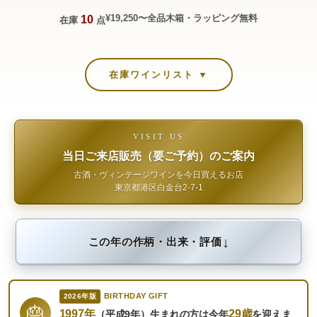
¥19,250〜
全品木箱・ラッピング無料
10
在庫
点
在庫ワインリスト ▼
VISIT US
当日ご来店販売（要ご予約）のご案内
古酒・ヴィンテージワインを今日買えるお店
東京都港区白金台2-7-1
↓
この年の作柄・出来・評価
BIRTHDAY GIFT
2026年版
🎂
1997年
29歳
（平成9年）生まれの方は今年
を迎えま