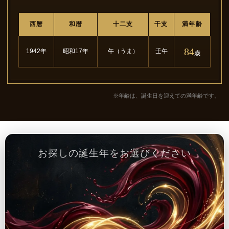
西暦
和暦
十二支
干支
満年齢
84
1942年
昭和17年
午（うま）
壬午
歳
※年齢は、誕生日を迎えての満年齢です。
お探しの誕生年をお選びください