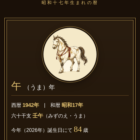
昭和十七年生まれの暦
午
（うま）年
1942年
昭和17年
西暦
| 和暦
壬午
六十干支
（みずのえ・うま）
84
今年（2026年）誕生日にて
歳