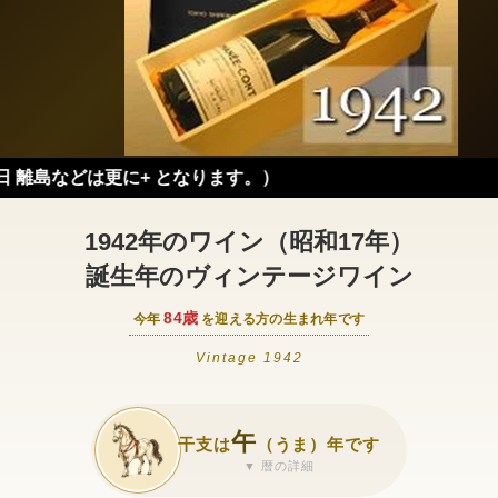
どは更に+ となります。）
1942年のワイン（昭和17年）
誕生年のヴィンテージワイン
84歳
今年
を迎える方の生まれ年です
Vintage 1942
午
干支は
（うま）年です
▼ 暦の詳細