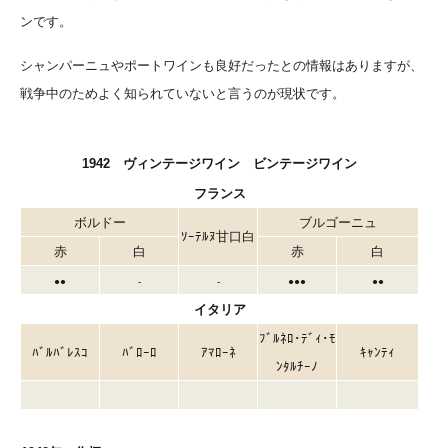
ンです。
シャンパーニュやポートワインも良好だったとの情報はありますが、
戦争中のためよく知られていないと言うのが現状です。
1942 ヴィンテージワイン ビンテージワイン
フランス
ボルドー
ブルゴーニュ
ｿｰﾃﾙﾇ甘口白
赤
白
赤
白
●●
-
-
●●●
●●
イタリア
ﾌﾞﾙﾈﾛ･ﾃﾞｨ･ﾓ
ﾊﾞﾙﾊﾞﾚｽｺ
ﾊﾞﾛｰﾛ
ｱﾏﾛｰﾈ
ｷｬﾝﾃｨ
ﾝﾀﾙﾁｰﾉ