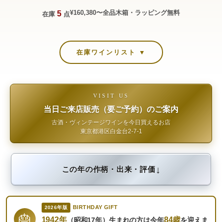
¥160,380〜
全品木箱・ラッピング無料
5
在庫
点
在庫ワインリスト ▼
VISIT US
当日ご来店販売（要ご予約）のご案内
古酒・ヴィンテージワインを今日買えるお店
東京都港区白金台2-7-1
↓
この年の作柄・出来・評価
BIRTHDAY GIFT
2026年版
🎂
1942年
84歳
（昭和17年）生まれの方は今年
を迎えま