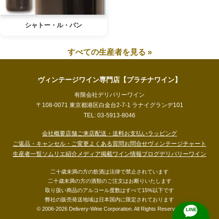
シャトー・ル・パン
すべての生産者を見る »
ヴィンテージワイン専門店【プラチナワイン】
有限会社デリバリーワイン
〒108-0071 東京都港区白金台2-7-1 ラナイグランデ101
TEL: 03-5913-8046
会社概要
店舗ご来店
配送・送料
お支払い
ラッピング
ご返品・キャンセル・ご変更
よくある質問
お問合せ
ヴィンテージチャート
生産者一覧
ソムリエ紹介
メディア掲載
ワイン情報ブログ
デリバリーワイン
二十歳未満の方の飲酒は法律で禁止されています
二十歳未満の方の酒類のご注文はお断りいたします
取り扱い商品のアルコール度数はすべて15%以下です
弊社の販売発送地域は日本国内に限定されております
© 2006-2026 Delivery-Wine Corporation. All Rights Reserved.
LINE