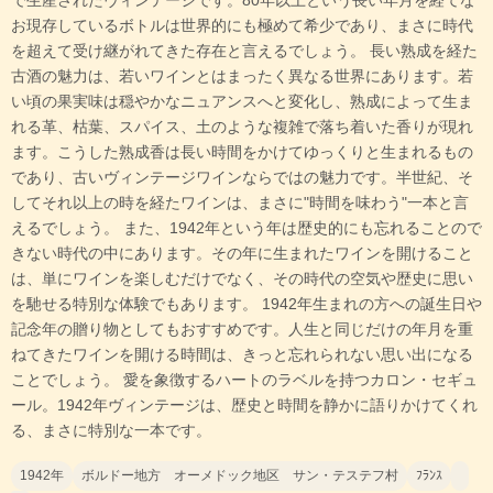
で生産されたヴィンテージです。80年以上という長い年月を経てな
お現存しているボトルは世界的にも極めて希少であり、まさに時代
を超えて受け継がれてきた存在と言えるでしょう。 長い熟成を経た
古酒の魅力は、若いワインとはまったく異なる世界にあります。若
い頃の果実味は穏やかなニュアンスへと変化し、熟成によって生ま
れる革、枯葉、スパイス、土のような複雑で落ち着いた香りが現れ
ます。こうした熟成香は長い時間をかけてゆっくりと生まれるもの
であり、古いヴィンテージワインならではの魅力です。半世紀、そ
してそれ以上の時を経たワインは、まさに"時間を味わう"一本と言
えるでしょう。 また、1942年という年は歴史的にも忘れることので
きない時代の中にあります。その年に生まれたワインを開けること
は、単にワインを楽しむだけでなく、その時代の空気や歴史に思い
を馳せる特別な体験でもあります。 1942年生まれの方への誕生日や
記念年の贈り物としてもおすすめです。人生と同じだけの年月を重
ねてきたワインを開ける時間は、きっと忘れられない思い出になる
ことでしょう。 愛を象徴するハートのラベルを持つカロン・セギュ
ール。1942年ヴィンテージは、歴史と時間を静かに語りかけてくれ
る、まさに特別な一本です。
1942年
ボルドー地方 オーメドック地区 サン・テステフ村
ﾌﾗﾝｽ