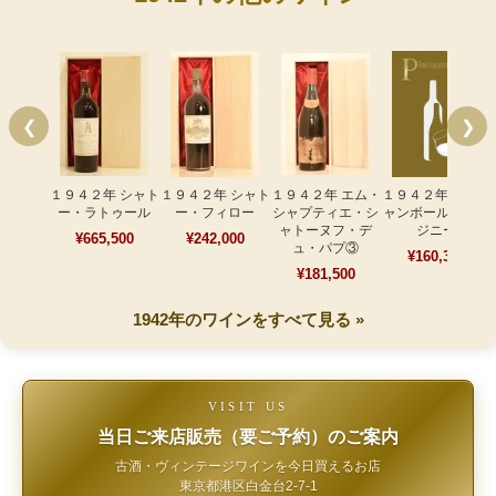
❮
❯
１９４２年 シャト
１９４２年 シャト
１９４２年 エム・
１９４２年 ＤＡシ
ー・ラトゥール
ー・フィロー
シャプティエ・シ
ャンボール・ミュ
ャトーヌフ・デ
ジニー
¥665,500
¥242,000
ュ・パプ③
¥160,380
¥181,500
1942年のワインをすべて見る »
VISIT US
当日ご来店販売（要ご予約）のご案内
古酒・ヴィンテージワインを今日買えるお店
東京都港区白金台2-7-1