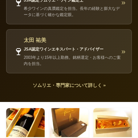
🍷
JSA認定ソムリエ・ワイン鑑定士
»
希少ワインの真贋鑑定を担当。長年の経験と膨大なデ
ータに基づく確かな鑑定眼。
太田 祐美
🍷
JSA認定ワインエキスパート・アドバイザー
»
2003年より15年以上勤務。銘柄選定・お客様へのご案
内を担当。
ソムリエ・専門家について詳しく »