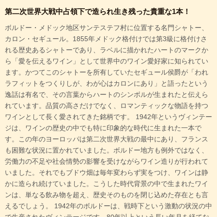
第二次世界大戦中占領下で造られ生き残った貴重な1本！
ボルドー・メドック地区サンテステフ村に位置する名門シャトー、
カロン・セギュール。1855年メドック格付けでは第3級に格付けさ
れる歴史あるシャトーであり、ラベルに描かれたハートのマークか
ら「愛を伝えるワイン」として世界中のワイン愛好家に知られてい
ます。かつてこのシャトーを所有していたセギュール侯爵が「われ
ラフィットをつくりしが、わが心はカロンにあり」と語ったという
逸話は有名で、その言葉からハートのシンボルが生まれたと伝えら
れています。品質の高さだけでなく、ロマンティックな物語を持つ
ワインとして長く愛されてきた銘柄です。 1942年というヴィンテー
ジは、ワインの歴史の中でも特に印象的な時代に生まれた一本で
す。この年のヨーロッパは第二次世界大戦の最中にあり、フランス
も困難な状況に置かれていました。ボルドー地方も例外ではなく、
労働力の不足や社会情勢の影響を受けながらワイン造りが行われて
いました。それでもブドウ畑は毎年変わらず実をつけ、ワインは静
かに造られ続けていました。こうした時代背景の中で生まれたワイ
ンは、単なる飲み物を超え、歴史そのものを閉じ込めた存在とも言
えるでしょう。 1942年のボルドーは、戦時下という激動の状況の中