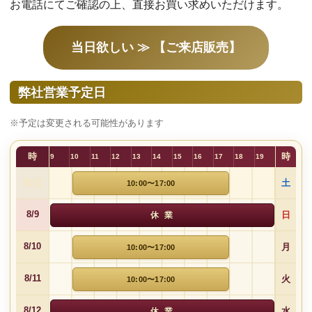
お電話にてご確認の上、直接お買い求めいただけます。
当日欲しい ≫ 【ご来店販売】
弊社営業予定日
※予定は変更される可能性があります
時
時
9
10
11
12
13
14
15
16
17
18
19
本日
土
10:00〜17:00
日
8/9
休 業
月
8/10
10:00〜17:00
火
8/11
10:00〜17:00
水
8/12
休 業