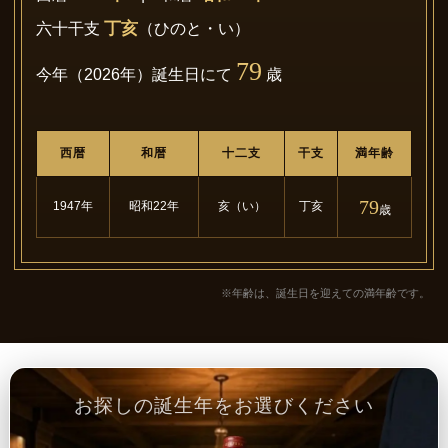
丁亥
六十干支
（ひのと・い）
79
今年（2026年）誕生日にて
歳
西暦
和暦
十二支
干支
満年齢
79
1947年
昭和22年
亥（い）
丁亥
歳
※年齢は、誕生日を迎えての満年齢です。
お探しの誕生年をお選びください