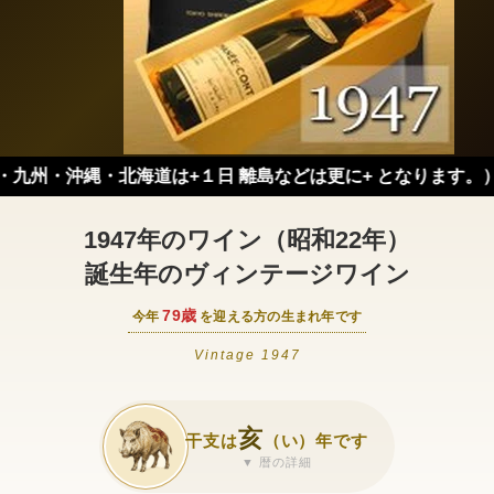
・沖縄・北海道は+１日 離島などは更に+ となります。）
1947年のワイン（昭和22年）
誕生年のヴィンテージワイン
79歳
今年
を迎える方の生まれ年です
Vintage 1947
亥
干支は
（い）年です
▼ 暦の詳細