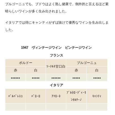
ブルゴーニュでも、ブドウはよく熟し健康で、例外的と言えるほど素
晴らしいワインが多く生み出されました。
イタリアでは得にキャンティがずば抜けて優秀なワインを生み出しま
した。
1947 ヴィンテージワイン ビンテージワイン
フランス
ボルドー
ブルゴーニュ
ｿｰﾃﾙﾇ甘口白
赤
白
赤
白
●●●●●●
●●●●●
●●●●●●
●●●●●
●●●●●
イタリア
ﾌﾞﾙﾈﾛ･ﾃﾞｨ･ﾓ
ﾊﾞﾙﾊﾞﾚｽｺ
ﾊﾞﾛｰﾛ
ｱﾏﾛｰﾈ
ｷｬﾝﾃｨ
ﾝﾀﾙﾁｰﾉ