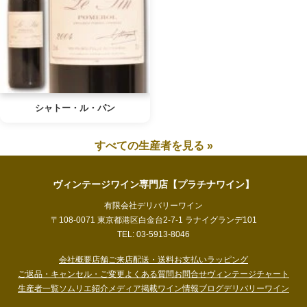
シャトー・ル・パン
すべての生産者を見る »
ヴィンテージワイン専門店【プラチナワイン】
有限会社デリバリーワイン
〒108-0071 東京都港区白金台2-7-1 ラナイグランデ101
TEL: 03-5913-8046
会社概要
店舗ご来店
配送・送料
お支払い
ラッピング
ご返品・キャンセル・ご変更
よくある質問
お問合せ
ヴィンテージチャート
生産者一覧
ソムリエ紹介
メディア掲載
ワイン情報ブログ
デリバリーワイン