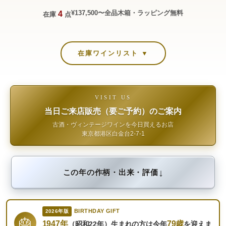
¥137,500〜
全品木箱・ラッピング無料
4
在庫
点
在庫ワインリスト ▼
VISIT US
当日ご来店販売（要ご予約）のご案内
古酒・ヴィンテージワインを今日買えるお店
東京都港区白金台2-7-1
↓
この年の作柄・出来・評価
BIRTHDAY GIFT
2026年版
🎂
1947年
79歳
（昭和22年）生まれの方は今年
を迎えま