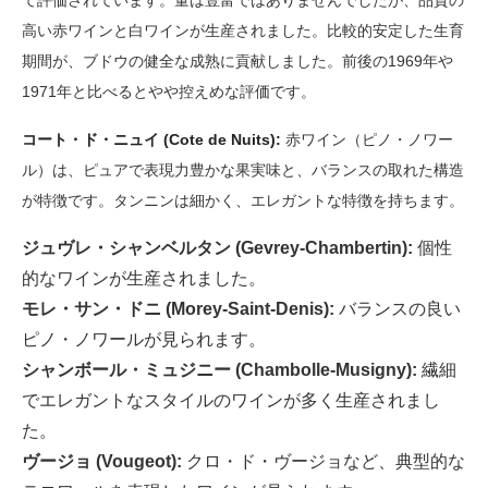
て評価されています。量は豊富ではありませんでしたが、品質の
高い赤ワインと白ワインが生産されました。比較的安定した生育
期間が、ブドウの健全な成熟に貢献しました。前後の1969年や
1971年と比べるとやや控えめな評価です。
コート・ド・ニュイ (Cote de Nuits):
赤ワイン（ピノ・ノワー
ル）は、ピュアで表現力豊かな果実味と、バランスの取れた構造
が特徴です。タンニンは細かく、エレガントな特徴を持ちます。
ジュヴレ・シャンベルタン (Gevrey-Chambertin):
個性
的なワインが生産されました。
モレ・サン・ドニ (Morey-Saint-Denis):
バランスの良い
ピノ・ノワールが見られます。
シャンボール・ミュジニー (Chambolle-Musigny):
繊細
でエレガントなスタイルのワインが多く生産されまし
た。
ヴージョ (Vougeot):
クロ・ド・ヴージョなど、典型的な