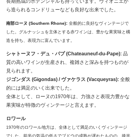
長期熟成のポテンシャルも持っています。ヴィオニエか
ら造られるコンドリューなども良好な出来でした。
南部ローヌ (Southern Rhone):
全般的に良好なヴィンテージで
した。グルナッシュを主体とする赤ワインは、豊かな果実味と構
造を持ち、表現力に富んでいます。
シャトーヌフ・デュ・パプ (Chateauneuf-du-Pape):
品
質の高いワインが生産され、複雑さと深みを持つものが
見られます。
ジゴンダス (Gigondas) / ヴァケラス (Vacqueyras):
全般
的には満足のいく出来でした。
全体として、ローヌの1970年は、力強さと表現力豊かな
果実味が特徴のヴィンテージと言えます。
ロワール
1970年のロワール地方は、全体として満足のいくヴィンテージ
でした。前半の気温の低さでブドウの成熟が遅れたものの、後半