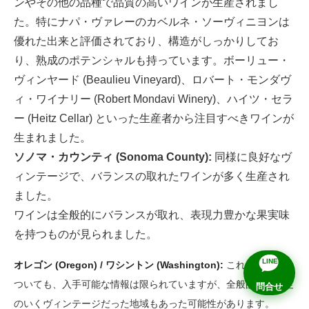
ンやその他の品種で品質の高いワインが生産されまし
た。特にナパ・ヴァレーのカベルネ・ソーヴィニヨンは
優れた出来と評価されており、構造がしっかりしてお
り、熟成のポテンシャルも持っています。ボーリュー・
ヴィンヤード (Beaulieu Vineyard)、ロバート・モンダヴ
ィ・ワイナリー (Robert Mondavi Winery)、ハイツ・セラ
ー (Heitz Cellar) といった生産者から注目すべきワインが
生まれました。
ソノマ・カウンティ (Sonoma County):
同様に良好なヴ
ィンテージで、バランスの取れたワインが多く生産され
ました。
ワインは全般的にバランスが取れ、表現力豊かな果実味
を持つものが見られました。
LINE
オレゴン (Oregon) / ワシントン (Washington):
これらの地域に
ついても、入手可能な情報は限られていますが、全般的には満足
問合せ
のいくヴィンテージだった地域もあった可能性があります。