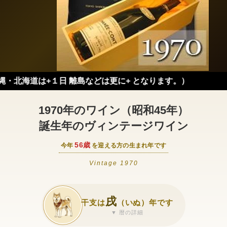
は+１日 離島などは更に+ となります。）
1970年のワイン（昭和45年）
誕生年のヴィンテージワイン
56歳
今年
を迎える方の生まれ年です
Vintage 1970
戌
干支は
（いぬ）年です
▼ 暦の詳細