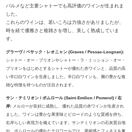
パルメなど主要シャトーでも高評価のワインが生まれま
した。
これらのワインは、若いころは力強さがありましたが、
時を経て優雅さと複雑さを増し、美しく熟成していま
す。
グラーヴ / ペサック・レオニャン (Graves / Pessac-Leognan):
シャトー・オー・ブリオンやシャトー・ラ・ミッション・オー・
ブリオンをはじめとするシャトーが優れた赤ワインと、品質の高
い辛口白ワインを生産しました。辛口白ワインも、層の豊かな複
雑な特徴を持つものが注目されます。
サン・テミリオン / ポムロール (Saint-Emilion / Pomerol) / 右
岸:
メルローが良好に成熟し、優れた品質の赤ワインが生産され
ました。ワインは豊かな果実味とビロードのような質感を持ち、
右岸らしい表現力を備えています。サンテミリオンの石灰質台地
や、ポムロールの優れたテロワールでは、凝縮感とフィネスを兼