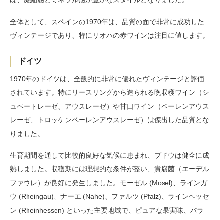
は、凝縮感とミネラル感が豊かなスタイルとなりました。
全体として、スペインの1970年は、品質の面で非常に成功した
ヴィンテージであり、特にリオハの赤ワインは注目に値します。
ドイツ
1970年のドイツは、全般的に非常に優れたヴィンテージと評価
されています。特にリースリングから造られる晩収穫ワイン（シ
ュペートレーゼ、アウスレーゼ）や甘口ワイン（ベーレンアウス
レーゼ、トロッケンベーレンアウスレーゼ）は傑出した品質とな
りました。
生育期間を通して比較的良好な気候に恵まれ、ブドウは健全に成
熟しました。収穫期には理想的な条件が整い、貴腐菌（エーデル
ファウレ）が良好に発生しました。モーゼル (Mosel)、ラインガ
ウ (Rheingau)、ナーエ (Nahe)、ファルツ (Pfalz)、ラインヘッセ
ン (Rheinhessen) といった主要地域で、ピュアな果実味、バラ