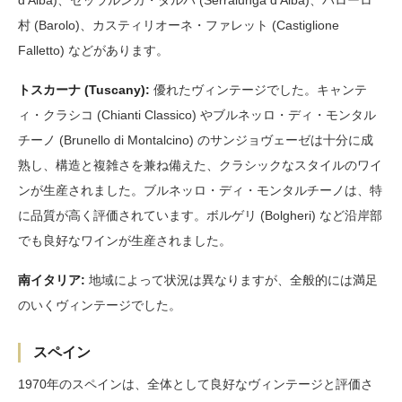
d'Alba)、セッラルンガ・ダルバ (Serralunga d'Alba)、バローロ
村 (Barolo)、カスティリオーネ・ファレット (Castiglione
Falletto) などがあります。
トスカーナ (Tuscany):
優れたヴィンテージでした。キャンテ
ィ・クラシコ (Chianti Classico) やブルネッロ・ディ・モンタル
チーノ (Brunello di Montalcino) のサンジョヴェーゼは十分に成
熟し、構造と複雑さを兼ね備えた、クラシックなスタイルのワイ
ンが生産されました。ブルネッロ・ディ・モンタルチーノは、特
に品質が高く評価されています。ボルゲリ (Bolgheri) など沿岸部
でも良好なワインが生産されました。
南イタリア:
地域によって状況は異なりますが、全般的には満足
のいくヴィンテージでした。
スペイン
1970年のスペインは、全体として良好なヴィンテージと評価さ