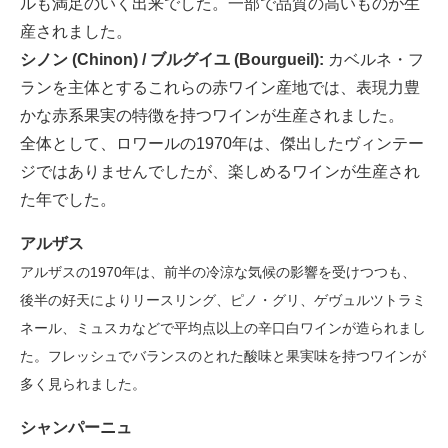
ルも満足のいく出来でした。一部で品質の高いものが生
産されました。
シノン (Chinon) / ブルグイユ (Bourgueil):
カベルネ・フ
ランを主体とするこれらの赤ワイン産地では、表現力豊
かな赤系果実の特徴を持つワインが生産されました。
全体として、ロワールの1970年は、傑出したヴィンテー
ジではありませんでしたが、楽しめるワインが生産され
た年でした。
アルザス
アルザスの1970年は、前半の冷涼な気候の影響を受けつつも、
後半の好天によりリースリング、ピノ・グリ、ゲヴュルツトラミ
ネール、ミュスカなどで平均点以上の辛口白ワインが造られまし
た。フレッシュでバランスのとれた酸味と果実味を持つワインが
多く見られました。
シャンパーニュ