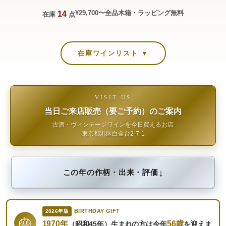
¥29,700〜
全品木箱・ラッピング無料
14
在庫
点
在庫ワインリスト ▼
VISIT US
当日ご来店販売（要ご予約）のご案内
古酒・ヴィンテージワインを今日買えるお店
東京都港区白金台2-7-1
↓
この年の作柄・出来・評価
BIRTHDAY GIFT
2026年版
🎂
1970年
56歳
（昭和45年）生まれの方は今年
を迎えま