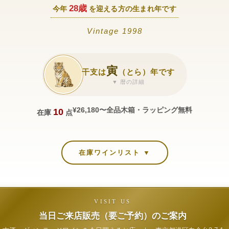
28歳
今年
を迎える方の生まれ年です
Vintage 1998
寅
干支は
（とら）年です
▼ 暦の詳細
¥26,180〜
全品木箱・ラッピング無料
10
在庫
点
在庫ワインリスト ▼
VISIT US
当日ご来店販売（要ご予約）のご案内