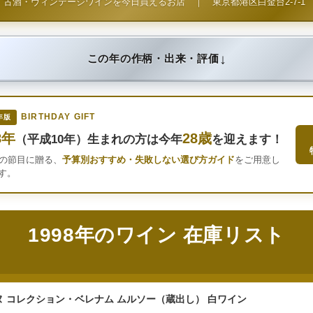
古酒・ヴィンテージワインを今日買えるお店
｜
東京都港区白金台2-7-1
↓
この年の作柄・出来・評価
BIRTHDAY GIFT
年版
8年
28歳
（平成10年）生まれの方は今年
を迎えます！
年の節目に贈る、
予算別おすすめ・失敗しない選び方ガイド
をご用意し
す。
1998年のワイン 在庫リスト
 コレクション・ベレナム ムルソー（蔵出し） 白ワイン