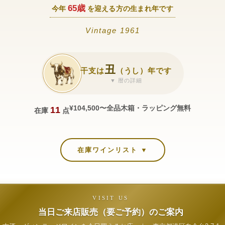
65歳
今年
を迎える方の生まれ年です
Vintage 1961
丑
干支は
（うし）年です
▼ 暦の詳細
¥104,500〜
全品木箱・ラッピング無料
11
在庫
点
在庫ワインリスト ▼
VISIT US
当日ご来店販売（要ご予約）のご案内