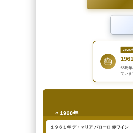
2026
196
🎂
65周
ていま
« 1960年
１９６１年 デ・マリア バローロ 赤ワイン