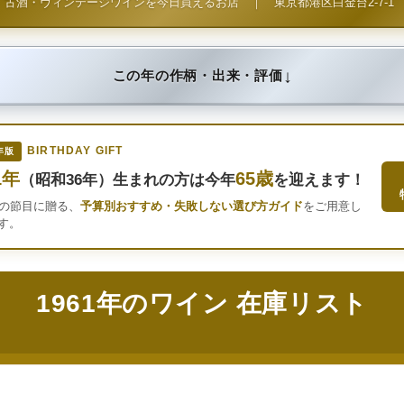
古酒・ヴィンテージワインを今日買えるお店
｜
東京都港区白金台2-7-1
↓
この年の作柄・出来・評価
BIRTHDAY GIFT
年版
1年
65歳
（昭和36年）生まれの方は今年
を迎えます！
年の節目に贈る、
予算別おすすめ・失敗しない選び方ガイド
をご用意し
す。
1961年のワイン 在庫リスト