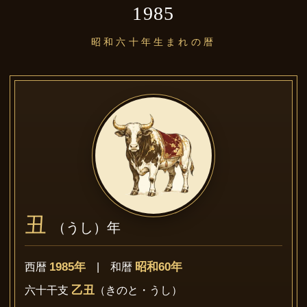
1985
昭和六十年生まれの暦
丑
（うし）年
1985年
昭和60年
西暦
| 和暦
乙丑
六十干支
（きのと・うし）