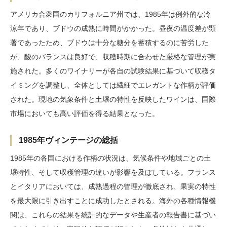
アメリカ合衆国のカリフォルニア州では、1985年は例外的な冷
涼年であり、ブドウの成熟に時間がかかった。昼夜の温度差が顕
著であったため、ブドウは十分な糖分を蓄積するのに苦労した
が、酸のバランスは良好で、収穫時期に合わせた厳格な管理が実
施された。多くのワイナリーが各自の試験結果に基づいて収穫タ
イミングを調整し、全体としては繊細でエレガントな作柄が評価
された。現地の気象条件と土壌の特性を反映したワインは、国際
市場においても高い評価を得る結果となった。
1985年ヴィンテージの総括
1985年の各国における作柄の状況は、気候条件や地域ごとの土
壌特性、そして収穫管理の違いが影響を及ぼしている。フランス
とイタリアにおいては、成熟過程の管理が徹底され、果実の特性
を最大限に引き出すことに成功したとされる。海外の各種情報機
関は、これらの結果を統計的なデータや生産者の報告書に基づい