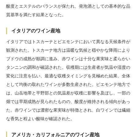
酸度とエステルのバランスが保たれ、発泡酒としての基本的な品
質基準を満たす結果となった。
イタリアのワイン産地
イタリアではトスカーナとピエモンテにおいて異なる天候条件が
観測された。トスカーナ地方は温暖な気候と穏やかな降雨により
ブドウの成熟が順調に進み、赤ワインは十分な果実味と柔らかい
タンニンの調和が確認された。収穫期には生産者が気温や湿度の
変化に注意を払い、最適な収穫タイミングを見極めた結果、全体
として均衡の取れたワインが多数生産された。ピエモンテ地方で
は、山岳地帯と平野部との気温差が収穫に影響を及ぼし、一部の
畑では早期成熟が見られたものの、酸度が維持される傾向があっ
た。赤ワインでは濃密な果実味が特徴とされ、白ワインでは繊細
な香気と程よい酸味が確認された。
アメリカ・カリフォルニアのワイン産地