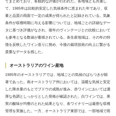
てまとめており、客観的な評価が行われた。各地域とも共通し
て、1985年は比較的安定した気候条件に恵まれた年であり、収
量と品質の両面で一定の成果が得られたと記録されている。気象
条件が収穫時期に与える影響については、地域ごとの詳細なデー
タに基づき評価がなされ、後年のヴィンテージとの比較において
も参考となる数値が蓄積されている。各生産地域は、その年の特
徴を反映したワイン造りに努め、今後の栽培技術の向上に繋がる
貴重なデータを残した。
オーストラリアのワイン産地
1985年のオーストラリアでは、地域ごとの気候のばらつきが顕
著であった。南オーストラリア州においては、温暖な気候と安定
した降水量のもとでブドウの成熟が進み、赤ワインにおいては濃
厚な色調としっかりとした骨格が確認された。白ワインでは、果
実の酸味が均整のとれた結果となり、各ワイナリーは厳密な収穫
管理を実施した。一方、オーストラリア東部では、一部地域で雨