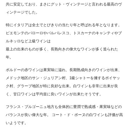
共に安定しており、まさにグット・ヴィンテージと言われる最高のヴ
ィンテージでした。
特にイタリアは全土でとびきりの当たり年と呼ばれる年となります。
ピエモンテのバローロやバルバレスコ、トスカーナのキャンティやブ
ルネッロなど上級ワインは
最上の出来のものが多く、長熟向きの偉大なワインが多く造られた
年。
ボルドーの赤ワインは果実味に溢れ、長期熟成向きのワインが出来、
メドック地区のサン・ジュリアン村、1級シャトーを擁するポイヤッ
ク村、グラーブ地区が特に良好な出来。白ワインも非常に出来が良
く、甘口ワインは平均並に良いワインが出来たそうです。
フランス・ブルゴーニュ地方も全体的に豊潤で熟成感・果実味などの
バランスが良い偉大な年。 コート・ド・ボーヌの白ワインも評価が高
いようです。