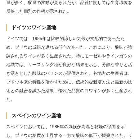
量が多く、収量の変動が見られたが、品質に関しては生育環境を
反映した個別の作柄が示された。
ドイツのワイン産地
ドイツでは、1985年は比較的涼しい気候が支配的であったた
め、ブドウの成熟が遅れる傾向があった。これにより、酸味が強
調されるワインが多く生産された。特にモーゼルやラインガウの
地域では、リースリング種が良好な結果を示し、芳醇な香りと活
き活きとした酸味のバランスが評価された。各地方の生産者は、
ブドウ本来の特性を活かすために、伝統的な栽培方法と最新の技
術との融合を試みた結果、優れた品質の白ワインが多く生産され
た。
スペインのワイン産地
スペインにおいては、1985年の気候が高温と乾燥の傾向を示
し、ブドウの糖度が上昇する一方で酸味の低下が観察された。リ