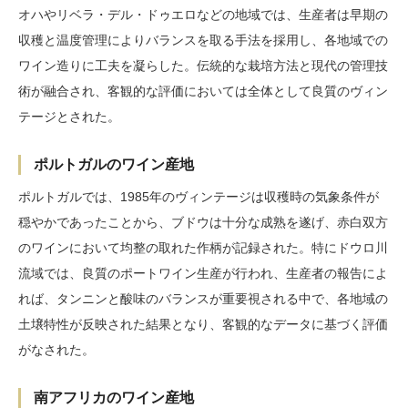
オハやリベラ・デル・ドゥエロなどの地域では、生産者は早期の
収穫と温度管理によりバランスを取る手法を採用し、各地域での
ワイン造りに工夫を凝らした。伝統的な栽培方法と現代の管理技
術が融合され、客観的な評価においては全体として良質のヴィン
テージとされた。
ポルトガルのワイン産地
ポルトガルでは、1985年のヴィンテージは収穫時の気象条件が
穏やかであったことから、ブドウは十分な成熟を遂げ、赤白双方
のワインにおいて均整の取れた作柄が記録された。特にドウロ川
流域では、良質のポートワイン生産が行われ、生産者の報告によ
れば、タンニンと酸味のバランスが重要視される中で、各地域の
土壌特性が反映された結果となり、客観的なデータに基づく評価
がなされた。
南アフリカのワイン産地