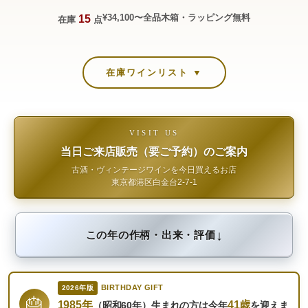
¥34,100〜
全品木箱・ラッピング無料
15
在庫
点
在庫ワインリスト ▼
VISIT US
当日ご来店販売（要ご予約）のご案内
古酒・ヴィンテージワインを今日買えるお店
東京都港区白金台2-7-1
↓
この年の作柄・出来・評価
BIRTHDAY GIFT
2026年版
🎂
1985年
41歳
（昭和60年）生まれの方は今年
を迎えま