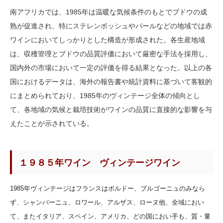
南アフリカでは、1985年は温暖な気候条件のもとでブドウの成
熟が促進され、特にステレンボッシュやパールなどの地域では赤
ワインにおいてしっかりとした構造が形成された。各生産地域
は、収穫管理とブドウの品質評価において厳密な手法を採用し、
国内外の市場において一定の評価を得る結果となった。以上の各
国におけるデータは、海外の報告書や統計資料に基づいて客観的
にまとめられており、1985年のヴィンテージ全体の傾向とし
て、各地域の気候と栽培技術がワインの品質に直接的な影響を与
えたことが示されている。
１９８５年ワイン ヴィンテージワイン
1985年ヴィンテージはフランスはボルドー、ブルゴーニュのみなら
ず、シャンパーニュ、ロワール、アルザス、ローヌ他、全域におい
て、またイタリア、スペイン、アメリカ、どの国におい手も、質・量