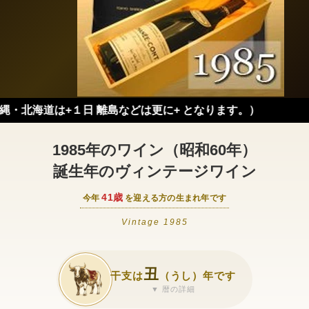
+１日 離島などは更に+ となります。）
1985年のワイン（昭和60年）
誕生年のヴィンテージワイン
41歳
今年
を迎える方の生まれ年です
Vintage 1985
丑
干支は
（うし）年です
▼ 暦の詳細