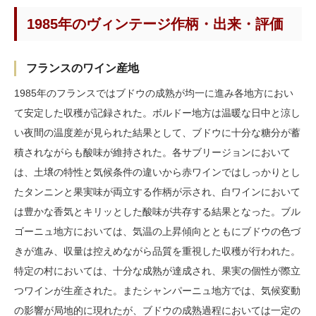
1985年のヴィンテージ作柄・出来・評価
フランスのワイン産地
1985年のフランスではブドウの成熟が均一に進み各地方におい
て安定した収穫が記録された。ボルドー地方は温暖な日中と涼し
い夜間の温度差が見られた結果として、ブドウに十分な糖分が蓄
積されながらも酸味が維持された。各サブリージョンにおいて
は、土壌の特性と気候条件の違いから赤ワインではしっかりとし
たタンニンと果実味が両立する作柄が示され、白ワインにおいて
は豊かな香気とキリッとした酸味が共存する結果となった。ブル
ゴーニュ地方においては、気温の上昇傾向とともにブドウの色づ
きが進み、収量は控えめながら品質を重視した収穫が行われた。
特定の村においては、十分な成熟が達成され、果実の個性が際立
つワインが生産された。またシャンパーニュ地方では、気候変動
の影響が局地的に現れたが、ブドウの成熟過程においては一定の