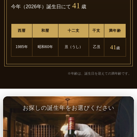
41
今年（2026年）誕生日にて
歳
西暦
和暦
十二支
干支
満年齢
41
1985年
昭和60年
丑（うし）
乙丑
歳
※年齢は、誕生日を迎えての満年齢です。
お探しの誕生年をお選びください