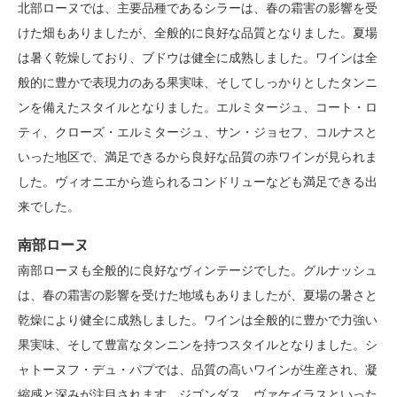
北部ローヌでは、主要品種であるシラーは、春の霜害の影響を受
けた畑もありましたが、全般的に良好な品質となりました。夏場
は暑く乾燥しており、ブドウは健全に成熟しました。ワインは全
般的に豊かで表現力のある果実味、そしてしっかりとしたタンニ
ンを備えたスタイルとなりました。エルミタージュ、コート・ロ
ティ、クローズ・エルミタージュ、サン・ジョセフ、コルナスと
いった地区で、満足できるから良好な品質の赤ワインが見られま
した。ヴィオニエから造られるコンドリューなども満足できる出
来でした。
南部ローヌ
南部ローヌも全般的に良好なヴィンテージでした。グルナッシュ
は、春の霜害の影響を受けた地域もありましたが、夏場の暑さと
乾燥により健全に成熟しました。ワインは全般的に豊かで力強い
果実味、そして豊富なタンニンを持つスタイルとなりました。シ
ャトーヌフ・デュ・パプでは、品質の高いワインが生産され、凝
縮感と深みが注目されます。ジゴンダス、ヴァケイラスといった