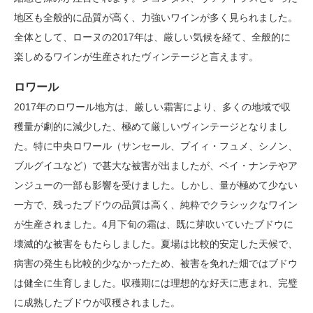
地区も全般的に品質が高く、力強いワインが多く見られました。
全体として、ローヌの2017年は、厳しい気候を経て、全般的に
楽しめるワインが生産されたヴィンテージと言えます。
ロワール
2017年のロワール地方は、厳しい霜害により、多くの地域で収
穫量が劇的に減少した、極めて厳しいヴィンテージとなりまし
た。特に中央ロワール（サンセール、プイィ・フュメ、シノン、
ブルグイユなど）で甚大な被害が出ましたが、ペイ・ナンテやア
ンジューの一部も影響を受けました。しかし、量が極めて少ない
一方で、残ったブドウの品質は高く、純粋でクラシックなワイン
が生産されました。4月下旬の霜は、既に芽吹いていたブドウに
壊滅的な被害をもたらしました。夏場は比較的安定した天候で、
病害の発生も比較的少なかったため、被害を免れた畑ではブドウ
は健全に生育しました。収穫期には理想的な好天に恵まれ、完璧
に成熟したブドウが収穫されました。