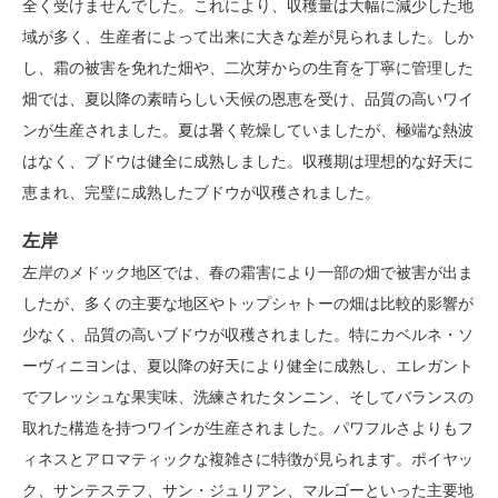
全く受けませんでした。これにより、収穫量は大幅に減少した地
域が多く、生産者によって出来に大きな差が見られました。しか
し、霜の被害を免れた畑や、二次芽からの生育を丁寧に管理した
畑では、夏以降の素晴らしい天候の恩恵を受け、品質の高いワイ
ンが生産されました。夏は暑く乾燥していましたが、極端な熱波
はなく、ブドウは健全に成熟しました。収穫期は理想的な好天に
恵まれ、完璧に成熟したブドウが収穫されました。
左岸
左岸のメドック地区では、春の霜害により一部の畑で被害が出ま
したが、多くの主要な地区やトップシャトーの畑は比較的影響が
少なく、品質の高いブドウが収穫されました。特にカベルネ・ソ
ーヴィニヨンは、夏以降の好天により健全に成熟し、エレガント
でフレッシュな果実味、洗練されたタンニン、そしてバランスの
取れた構造を持つワインが生産されました。パワフルさよりもフ
ィネスとアロマティックな複雑さに特徴が見られます。ポイヤッ
ク、サンテステフ、サン・ジュリアン、マルゴーといった主要地