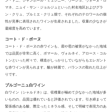
ン・ドニ、シャンボール・ミュジニー、ヴージョ、ヴォーヌ・ロ
マネ、ニュイ・サン・ジョルジュといった村名地区およびグラ
ン・クリュ、プルミエ・クリュ畑で、それぞれのテロワールの個
性が見事に表現されたワインが生産されました。収量の少なさが
凝縮度を高めています。
コート・ド・ボーヌ
コート・ド・ボーヌの赤ワインも、霜や雹の被害がなかった地域
では品質が非常に高く、ポマール、ヴォルネイ、アロース・コル
トンといった村々で、構造がしっかりしていながらもエレガント
な赤ワインが見られます。酸が綺麗で、バランスの取れた仕上が
りです。
ブルゴーニュ白ワイン
白ワイン（シャルドネ）は、収穫量が極めて少なかった地域が多
いものの、品質は優れていると評価されています。引き締まって
緊張感のある酸、際立ったミネラル感、そして明確で表現力のあ