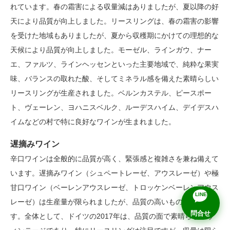
れています。春の霜害による収量減はありましたが、夏以降の好
天により品質が向上しました。リースリングは、春の霜害の影響
を受けた地域もありましたが、夏から収穫期にかけての理想的な
天候により品質が向上しました。モーゼル、ラインガウ、ナー
エ、ファルツ、ラインヘッセンといった主要地域で、純粋な果実
味、バランスの取れた酸、そしてミネラル感を備えた素晴らしい
リースリングが生産されました。ベルンカステル、ピースポー
ト、ヴェーレン、ヨハニスベルク、ルーデスハイム、デイデスハ
イムなどの村で特に良好なワインが生まれました。
遅摘みワイン
辛口ワインは全般的に品質が高く、緊張感と複雑さを兼ね備えて
います。遅摘みワイン（シュペートレーゼ、アウスレーゼ）や極
甘口ワイン（ベーレンアウスレーゼ、トロッケンベーレンアウス
LINE
レーゼ）は生産量が限られましたが、品質の高いものが見られま
問合せ
す。全体として、ドイツの2017年は、品質の面で素晴らしいヴ