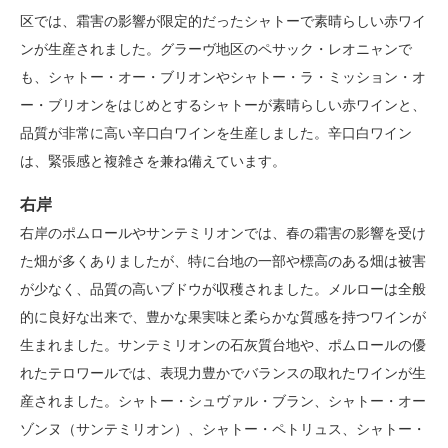
区では、霜害の影響が限定的だったシャトーで素晴らしい赤ワイ
ンが生産されました。グラーヴ地区のペサック・レオニャンで
も、シャトー・オー・ブリオンやシャトー・ラ・ミッション・オ
ー・ブリオンをはじめとするシャトーが素晴らしい赤ワインと、
品質が非常に高い辛口白ワインを生産しました。辛口白ワイン
は、緊張感と複雑さを兼ね備えています。
右岸
右岸のポムロールやサンテミリオンでは、春の霜害の影響を受け
た畑が多くありましたが、特に台地の一部や標高のある畑は被害
が少なく、品質の高いブドウが収穫されました。メルローは全般
的に良好な出来で、豊かな果実味と柔らかな質感を持つワインが
生まれました。サンテミリオンの石灰質台地や、ポムロールの優
れたテロワールでは、表現力豊かでバランスの取れたワインが生
産されました。シャトー・シュヴァル・ブラン、シャトー・オー
ゾンヌ（サンテミリオン）、シャトー・ペトリュス、シャトー・