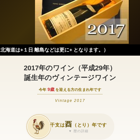
１日 離島などは更に+ となります。）
2017年のワイン（平成29年）
誕生年のヴィンテージワイン
9歳
今年
を迎える方の生まれ年です
Vintage 2017
酉
干支は
（とり）年です
▼ 暦の詳細