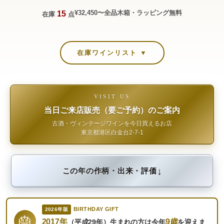
¥32,450〜
全品木箱・ラッピング無料
15
在庫
点
在庫ワインリスト ▼
VISIT US
当日ご来店販売（要ご予約）のご案内
古酒・ヴィンテージワインを今日買えるお店
東京都港区白金台2-7-1
↓
この年の作柄・出来・評価
BIRTHDAY GIFT
2026年版
🎂
2017年
9歳
（平成29年）生まれの方は今年
を迎えま