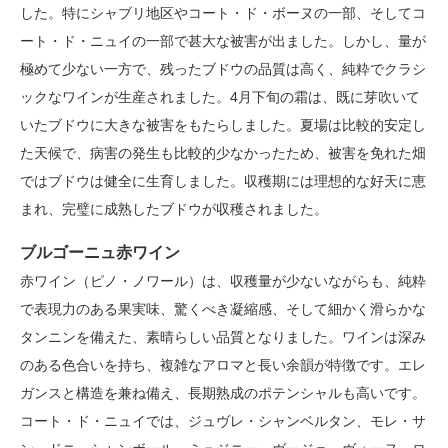
した。特にシャブリ地区やコート・ド・ボーヌの一部、そしてコ
ート・ド・ニュイの一部で甚大な被害が出ました。しかし、量が
極めて少ない一方で、残ったブドウの品質は高く、純粋でクラシ
ックなワインが生産されました。4月下旬の霜は、既に芽吹いて
いたブドウに大きな被害をもたらしました。夏場は比較的安定し
た天候で、病害の発生も比較的少なかったため、被害を免れた畑
ではブドウは健全に生育しました。収穫期には理想的な好天に恵
まれ、完璧に成熟したブドウが収穫されました。
ブルゴーニュ赤ワイン
赤ワイン（ピノ・ノワール）は、収穫量が少ないながらも、純粋
で表現力のある果実味、驚くべき凝縮感、そして細かく滑らかな
タンニンを備えた、素晴らしい品質となりました。ワインは深み
のある色合いを持ち、複雑なアロマと長い余韻が特徴です。エレ
ガンスと構造を兼ね備え、長期熟成のポテンシャルも高いです。
コート・ド・ニュイでは、ジュヴレ・シャンベルタン、モレ・サ