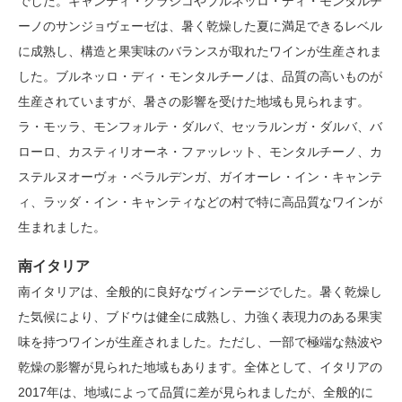
でした。キャンティ・クラシコやブルネッロ・ディ・モンタルチ
ーノのサンジョヴェーゼは、暑く乾燥した夏に満足できるレベル
に成熟し、構造と果実味のバランスが取れたワインが生産されま
した。ブルネッロ・ディ・モンタルチーノは、品質の高いものが
生産されていますが、暑さの影響を受けた地域も見られます。
ラ・モッラ、モンフォルテ・ダルバ、セッラルンガ・ダルバ、バ
ローロ、カスティリオーネ・ファッレット、モンタルチーノ、カ
ステルヌオーヴォ・ベラルデンガ、ガイオーレ・イン・キャンテ
ィ、ラッダ・イン・キャンティなどの村で特に高品質なワインが
生まれました。
南イタリア
南イタリアは、全般的に良好なヴィンテージでした。暑く乾燥し
た気候により、ブドウは健全に成熟し、力強く表現力のある果実
味を持つワインが生産されました。ただし、一部で極端な熱波や
乾燥の影響が見られた地域もあります。全体として、イタリアの
2017年は、地域によって品質に差が見られましたが、全般的に