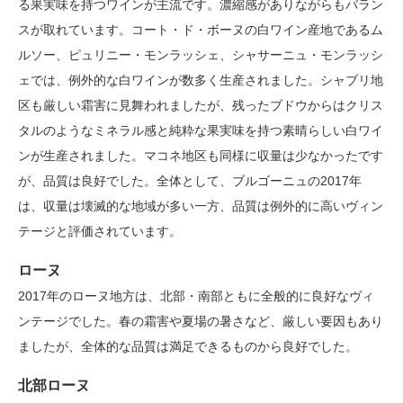
る果実味を持つワインが主流です。濃縮感がありながらもバラン
スが取れています。コート・ド・ボーヌの白ワイン産地であるム
ルソー、ピュリニー・モンラッシェ、シャサーニュ・モンラッシ
ェでは、例外的な白ワインが数多く生産されました。シャブリ地
区も厳しい霜害に見舞われましたが、残ったブドウからはクリス
タルのようなミネラル感と純粋な果実味を持つ素晴らしい白ワイ
ンが生産されました。マコネ地区も同様に収量は少なかったです
が、品質は良好でした。全体として、ブルゴーニュの2017年
は、収量は壊滅的な地域が多い一方、品質は例外的に高いヴィン
テージと評価されています。
ローヌ
2017年のローヌ地方は、北部・南部ともに全般的に良好なヴィ
ンテージでした。春の霜害や夏場の暑さなど、厳しい要因もあり
ましたが、全体的な品質は満足できるものから良好でした。
北部ローヌ