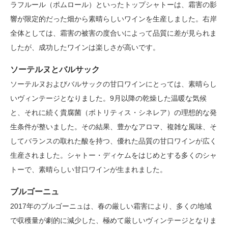
ラフルール（ポムロール）といったトップシャトーは、霜害の影
響が限定的だった畑から素晴らしいワインを生産しました。右岸
全体としては、霜害の被害の度合いによって品質に差が見られま
したが、成功したワインは楽しさが高いです。
ソーテルヌとバルサック
ソーテルヌおよびバルサックの甘口ワインにとっては、素晴らし
いヴィンテージとなりました。9月以降の乾燥した温暖な気候
と、それに続く貴腐菌（ボトリティス・シネレア）の理想的な発
生条件が整いました。その結果、豊かなアロマ、複雑な風味、そ
してバランスの取れた酸を持つ、優れた品質の甘口ワインが広く
生産されました。シャトー・ディケムをはじめとする多くのシャ
トーで、素晴らしい甘口ワインが生まれました。
ブルゴーニュ
2017年のブルゴーニュは、春の厳しい霜害により、多くの地域
で収穫量が劇的に減少した、極めて厳しいヴィンテージとなりま