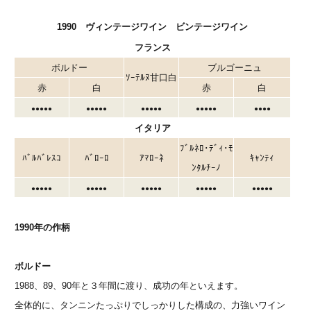
1990 ヴィンテージワイン ビンテージワイン
フランス
ボルドー
ブルゴーニュ
ｿｰﾃﾙﾇ甘口白
赤
白
赤
白
●●●●●
●●●●●
●●●●●
●●●●●
●●●●
イタリア
ﾌﾞﾙﾈﾛ･ﾃﾞｨ･ﾓ
ﾊﾞﾙﾊﾞﾚｽｺ
ﾊﾞﾛｰﾛ
ｱﾏﾛｰﾈ
ｷｬﾝﾃｨ
ﾝﾀﾙﾁｰﾉ
●●●●●
●●●●●
●●●●●
●●●●●
●●●●●
1990年の作柄
ボルドー
1988、89、90年と３年間に渡り、成功の年といえます。
全体的に、タンニンたっぷりでしっかりした構成の、力強いワイン