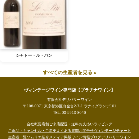
シャトー・ル・パン
すべての生産者を見る »
ヴィンテージワイン専門店【プラチナワイン】
有限会社デリバリーワイン
〒108-0071 東京都港区白金台2-7-1 ラナイグランデ101
TEL: 03-5913-8046
会社概要
店舗ご来店
配送・送料
お支払い
ラッピング
ご返品・キャンセル・ご変更
よくある質問
お問合せ
ヴィンテージチャート
生産者一覧
ソムリエ紹介
メディア掲載
ワイン情報ブログ
デリバリーワイン