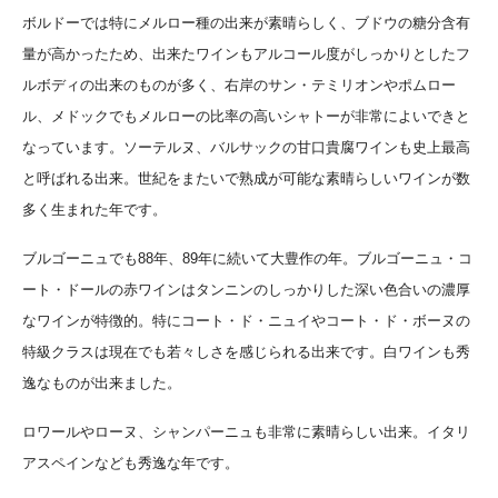
ボルドーでは特にメルロー種の出来が素晴らしく、ブドウの糖分含有
量が高かったため、出来たワインもアルコール度がしっかりとしたフ
ルボディの出来のものが多く、右岸のサン・テミリオンやポムロー
ル、メドックでもメルローの比率の高いシャトーが非常によいできと
なっています。ソーテルヌ、バルサックの甘口貴腐ワインも史上最高
と呼ばれる出来。世紀をまたいで熟成が可能な素晴らしいワインが数
多く生まれた年です。
ブルゴーニュでも88年、89年に続いて大豊作の年。ブルゴーニュ・コ
ート・ドールの赤ワインはタンニンのしっかりした深い色合いの濃厚
なワインが特徴的。特にコート・ド・ニュイやコート・ド・ボーヌの
特級クラスは現在でも若々しさを感じられる出来です。白ワインも秀
逸なものが出来ました。
ロワールやローヌ、シャンパーニュも非常に素晴らしい出来。イタリ
アスペインなども秀逸な年です。