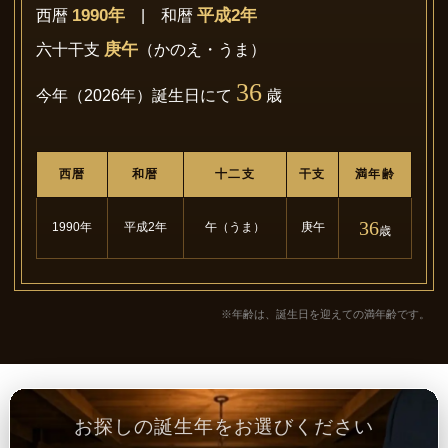
1990年
平成2年
西暦
| 和暦
庚午
六十干支
（かのえ・うま）
36
今年（2026年）誕生日にて
歳
西暦
和暦
十二支
干支
満年齢
36
1990年
平成2年
午（うま）
庚午
歳
※年齢は、誕生日を迎えての満年齢です。
お探しの誕生年をお選びください