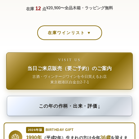
¥20,900〜
全品木箱・ラッピング無料
12
在庫
点
在庫ワインリスト ▼
VISIT US
当日ご来店販売（要ご予約）のご案内
古酒・ヴィンテージワインを今日買えるお店
東京都港区白金台2-7-1
↓
この年の作柄・出来・評価
BIRTHDAY GIFT
2026年版
🎂
1990年
36歳
（平成2年）生まれの方は今年
を迎えま