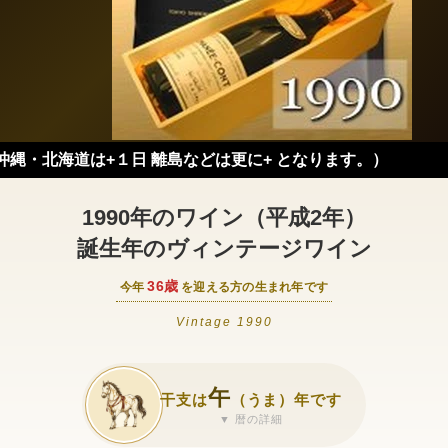
は+１日 離島などは更に+ となります。）
1990年のワイン（平成2年）
誕生年のヴィンテージワイン
36歳
今年
を迎える方の生まれ年です
Vintage 1990
午
干支は
（うま）年です
▼ 暦の詳細