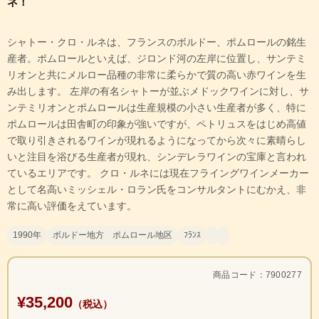
ネ！
シャトー・クロ・ルネは、フランスのボルドー、ポムロールの銘生
産者。ポムロールといえば、ジロンド河の左岸に位置し、サンテミ
リオンと共にメルロー品種の非常に柔らかで質の高い赤ワインを生
み出します。 左岸の有名シャトーが並ぶメドックワインに対し、サ
ンテミリオンとポムロールは生産規模の小さい生産者が多く、特に
ポムロールは田舎町の印象が強いですが、ペトリュスをはじめ高値
で取り引きされるワインが現れるようになってから次々に素晴らし
いと注目を浴びる生産者が現れ、シンデレラワインの宝庫と言われ
ているエリアです。 クロ・ルネには現在フライングワインメーカー
として名高いミッシェル・ロラン氏をコンサルタントにむかえ、非
常に高い評価をえています。
1990年
ボルドー地方 ポムロール地区
ﾌﾗﾝｽ
商品コード：7900277
¥35,200
（税込）