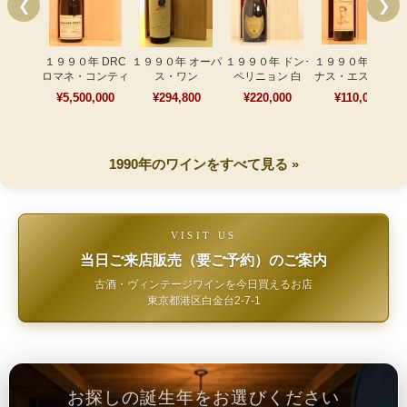
❮
❯
１９９０年 DRC
１９９０年 オーパ
１９９０年 ドン･
１９９０年 ドミ
ロマネ・コンティ
ス・ワン
ペリニョン 白
ナス・エステート
¥5,500,000
¥294,800
¥220,000
¥110,000
1990年のワインをすべて見る »
VISIT US
当日ご来店販売（要ご予約）のご案内
古酒・ヴィンテージワインを今日買えるお店
東京都港区白金台2-7-1
お探しの誕生年をお選びください