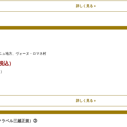
詳しく見る »
ニュ地方、ヴォーヌ・ロマネ村
0（税込）
抜）
詳しく見る »
ックラベル三越正規）③