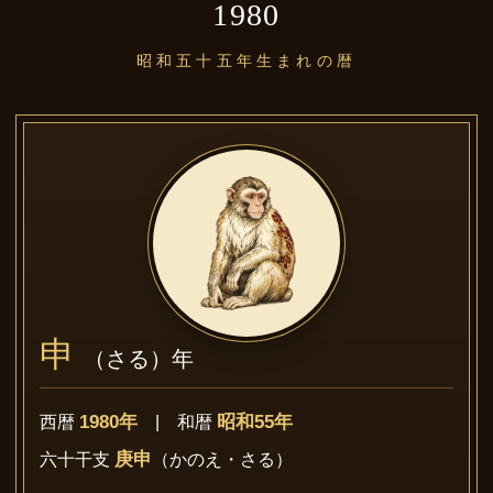
1980
昭和五十五年生まれの暦
申
（さる）年
1980年
昭和55年
西暦
| 和暦
庚申
六十干支
（かのえ・さる）