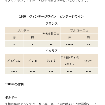
イタリアやカリフォルニアは平均的な良年といえるでしょう。
1980 ヴィンテージワイン ビンテージワイン
フランス
ボルドー
ブルゴーニュ
ｿｰﾃﾙﾇ甘口白
赤
白
赤
白
●
●
●●
●●●
●
●
●●
イタリア
ﾌﾞﾙﾈﾛ･ﾃﾞｨ･ﾓ
ﾊﾞﾙﾊﾞﾚｽｺ
ﾊﾞﾛｰﾛ
ｱﾏﾛｰﾈ
ｷｬﾝﾃｨ
ﾝﾀﾙﾁｰﾉ
●●●
●
●●●
●
●●●
●●●
●
●●●
●
1980年の作柄
ボルドー
平均的年のようですが、寒い春、寒くて雨の多い６月の影響で、ブ