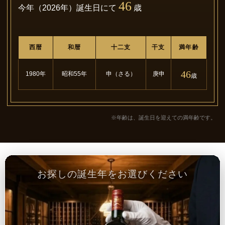
46
今年（2026年）誕生日にて
歳
西暦
和暦
十二支
干支
満年齢
46
1980年
昭和55年
申（さる）
庚申
歳
※年齢は、誕生日を迎えての満年齢です。
お探しの誕生年をお選びください