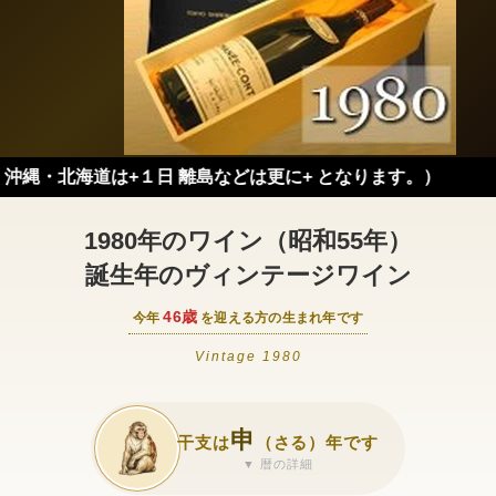
は+１日 離島などは更に+ となります。）
1980年のワイン（昭和55年）
誕生年のヴィンテージワイン
46歳
今年
を迎える方の生まれ年です
Vintage 1980
申
干支は
（さる）年です
▼ 暦の詳細