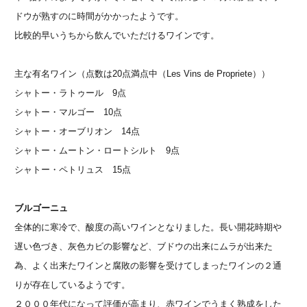
ドウが熟すのに時間がかかったようです。
比較的早いうちから飲んでいただけるワインです。
主な有名ワイン（点数は20点満点中（Les Vins de Propriete））
シャトー・ラトゥール 9点
シャトー・マルゴー 10点
シャトー・オーブリオン 14点
シャトー・ムートン・ロートシルト 9点
シャトー・ペトリュス 15点
ブルゴーニュ
全体的に寒冷で、酸度の高いワインとなりました。長い開花時期や
遅い色づき、灰色カビの影響など、ブドウの出来にムラが出来た
為、よく出来たワインと腐敗の影響を受けてしまったワインの２通
りが存在しているようです。
２０００年代になって評価が高まり、赤ワインでうまく熟成をした