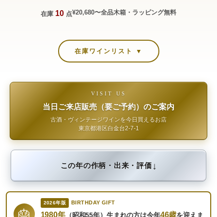
¥20,680〜
全品木箱・ラッピング無料
10
在庫
点
在庫ワインリスト ▼
VISIT US
当日ご来店販売（要ご予約）のご案内
古酒・ヴィンテージワインを今日買えるお店
東京都港区白金台2-7-1
↓
この年の作柄・出来・評価
BIRTHDAY GIFT
2026年版
🎂
1980年
46歳
（昭和55年）生まれの方は今年
を迎えま