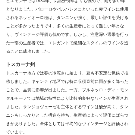
ピエモンテでは1980年、気温が例年よりも低めで、雨が多い年
となりました。バローロやバルバレスコといった赤ワインに使用
されるネッビオーロ種は、タンニンが強く、厳しい評価を受ける
ことが多かったようです。多くの生産者にとって難しい年とな
り、ヴィンテージ評価も低めです。しかし、注意深い選果を行っ
た一部の生産者では、エレガントで繊細なスタイルのワインを造
ることに成功しました。
トスカーナ州
トスカーナ地方では春の冷涼さに始まり、夏も不安定な気候で推
移しました。キャンティ地区では特に収穫直前に雨が多く降った
ことで、品質に影響が出ました。一方、ブルネッロ・ディ・モン
タルチーノでは地域の特性により比較的良好なワインが生産され
ました。サンジョヴェーゼを主体とするワインは酸が高く、タン
ニンもしっかりとした構造を持ち、生産者によって評価にばらつ
きがありました。全体としては平均的なヴィンテージと評価され
ています。