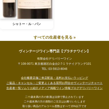
シャトー・ル・パン
すべての生産者を見る »
ヴィンテージワイン専門店【プラチナワイン】
有限会社デリバリーワイン
〒108-0071 東京都港区白金台2-7-1 ラナイグランデ101
TEL: 03-5913-8046
会社概要
店舗ご来店
配送・送料
お支払い
ラッピング
ご返品・キャンセル・ご変更
よくある質問
お問合せ
ヴィンテージチャート
生産者一覧
ソムリエ紹介
メディア掲載
ワイン情報ブログ
デリバリーワイン
二十歳未満の方の飲酒は法律で禁止されています
二十歳未満の方の酒類のご注文はお断りいたします
取り扱い商品のアルコール度数はすべて15%以下です