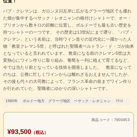
位置！
パプ・クレマンは、ガロンヌ川左岸に広がるグラーヴ地区でも優れ
た畑が集中するぺサック・レオニャンの格付けシャトーで、オー・
ブリオンから数キロの距離に位置し、ボルドーでも最も古い歴史を
持つシャトーの一つです。 その歴史は13世紀にまで遡り、「パプ・
クレマン」という名前は、当時ワイン造りの近代化に一躍かった人
物「教皇クレマン5世」と呼ばれた聖職者ベルトラン・ド・ゴが由来
となっていると言われています。 教皇になる前のクレマン5世は大
変熱心にワイン作りに取り組み、葡萄を一列に植えて育てるなど、
今では当たり前となっている技術を開発しました。 教皇になって
のちは、公務に忙しくワインからは離れざるおえませんでしたが、
その後も代々の大司教によって、フランス革命の前までワイン作り
が行われていた、聖職者にゆかりの深いシャトーです。
1980年
ボルドー地方 グラーヴ地区 ペサック・レオニャン
ﾌﾗﾝｽ
商品コード：7900453
¥93,500
（税込）