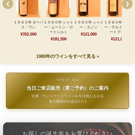
❮
❯
１９８０年 オーパ
１９８０年 シャト
１９８０年 シャト
１９８０年 シャト
ス・ワン
ー・ムートン・ロ
ー・カノン
ー・テルトル・ロ
ートシルト
ートブッフ
¥352,000
¥121,000
¥181,500
¥121,000
1980年のワインをすべて見る »
VISIT US
当日ご来店販売（要ご予約）のご案内
古酒・ヴィンテージワインを今日買えるお店
東京都港区白金台2-7-1
お探しの誕生年をお選びください