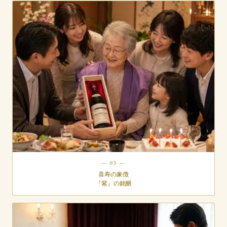
— 03 —
喜寿の象徴
『紫』の銘醸