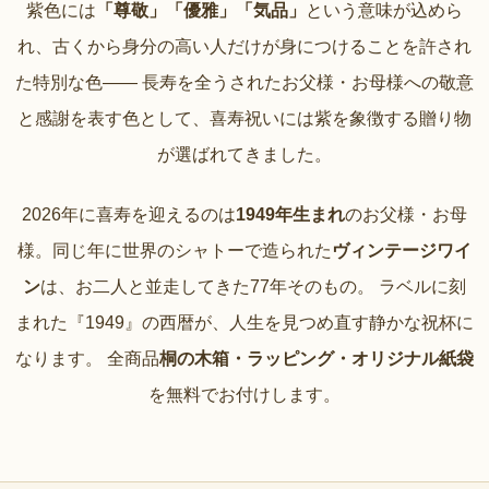
紫色には
「尊敬」「優雅」「気品」
という意味が込めら
れ、古くから身分の高い人だけが身につけることを許され
た特別な色—— 長寿を全うされたお父様・お母様への敬意
と感謝を表す色として、喜寿祝いには紫を象徴する贈り物
が選ばれてきました。
2026年に喜寿を迎えるのは
1949年生まれ
のお父様・お母
様。同じ年に世界のシャトーで造られた
ヴィンテージワイ
ン
は、お二人と並走してきた77年そのもの。 ラベルに刻
まれた『1949』の西暦が、人生を見つめ直す静かな祝杯に
なります。 全商品
桐の木箱・ラッピング・オリジナル紙袋
を無料でお付けします。