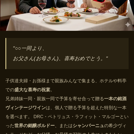
"○○一同より、
お父さん(お母さん)、喜寿おめでとう。"
子供達夫婦・お孫様まで親族みんなで集まる、ホテルや料亭
での
盛大な喜寿の祝宴
。
兄弟姉妹一同・親族一同で予算を寄せ合って贈る
一本の銘酒
ヴィンテージワイン
は、個人で贈る予算を超えた特別な一本
を選べます。 DRC・ペトリュス・ラフィット・マルゴーとい
った
世界の銘醸ボルドー
、または
シャンパーニュ
の希少ヴィ