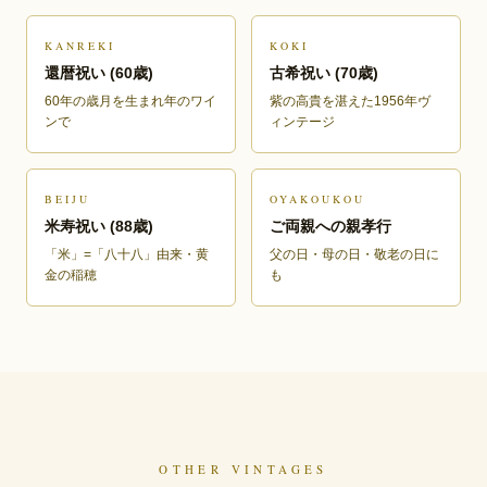
KANREKI
KOKI
還暦祝い (60歳)
古希祝い (70歳)
60年の歳月を生まれ年のワイ
紫の高貴を湛えた1956年ヴ
ンで
ィンテージ
BEIJU
OYAKOUKOU
米寿祝い (88歳)
ご両親への親孝行
「米」=「八十八」由来・黄
父の日・母の日・敬老の日に
金の稲穂
も
OTHER VINTAGES