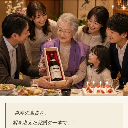
"喜寿の高貴を、
紫を湛えた銘醸の一本で。"