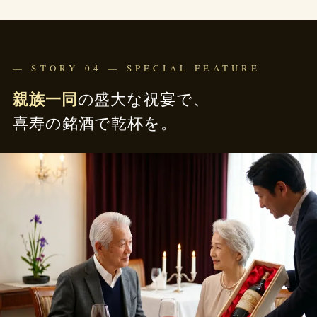
— STORY 04 — SPECIAL FEATURE
親族一同
の盛大な祝宴で、
喜寿の銘酒で乾杯を。