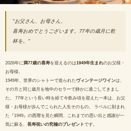
"お父さん、お母さん、
喜寿おめでとうございます。77年の歳月に乾
杯を。"
2026年に
満77歳の喜寿
を迎えるのは
1949年生まれ
のお父様・
お母様。
1949年、世界のシャトーで造られた
ヴィンテージワイン
は、
その方と同じ歳月を地中のセラーで静かに過ごしてきまし
た。 77年という長い時を経て今飲み頃を迎えた一本は、お父
様・お母様が歩んでこられた人生そのもの。 ラベルに刻まれ
た『1949』の西暦を見た瞬間、これまでの思い出と感謝が一
気に蘇る、
長寿祝いの究極のプレゼント
です。