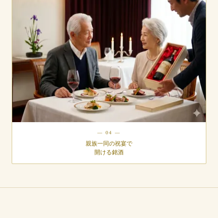
— 04 —
親族一同の祝宴で
開ける銘酒