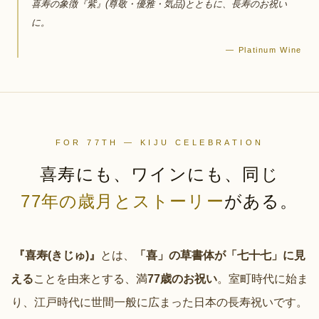
喜寿の象徴『紫』(尊敬・優雅・気品)とともに、長寿のお祝い
に。
— Platinum Wine
FOR 77TH — KIJU CELEBRATION
喜寿にも、
ワインにも、
同じ
77年の歳月とストーリー
がある。
『喜寿(きじゅ)』
とは、
「喜」の草書体が「七十七」に見
える
ことを由来とする、満
77歳のお祝い
。室町時代に始ま
り、江戸時代に世間一般に広まった日本の長寿祝いです。