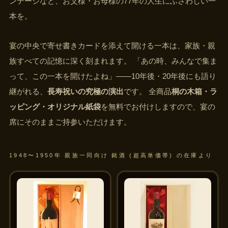
ンテージなど、お父様・お母様の77年の人生にふさわしい一
本を。
宴の中央で寄せ書きカードを添えて開ける一本は、家族・親
族すべての記憶に深く刻まれます。 「あの時、みんなで集ま
って、この一本を開けたよね」——10年後・20年後にも語り
継がれる、
長寿祝いの究極の演出
です。 全商品
桐の木箱・ラ
ッピング・オリジナル紙袋
を無料でお付けしますので、宴の
席にそのままご持参いただけます。
1948〜1950年 親族一同向け 銘酒 (超高単価帯) の在庫より