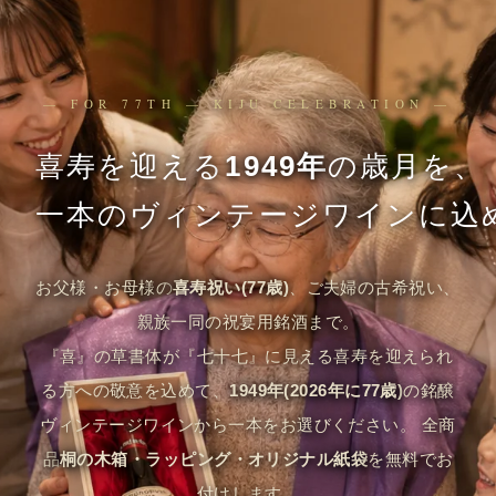
— FOR 77TH — KIJU CELEBRATION —
喜寿を迎える
1949年
の歳月を、
一本のヴィンテージワインに込
お父様・お母様の
喜寿祝い(77歳)
、ご夫婦の古希祝い、
親族一同の祝宴用銘酒まで。
『喜』の草書体が『七十七』に見える喜寿を迎えられ
る方への敬意を込めて、
1949年(2026年に77歳)
の銘醸
ヴィンテージワインから一本をお選びください。 全商
品
桐の木箱・ラッピング・オリジナル紙袋
を無料でお
付けします。