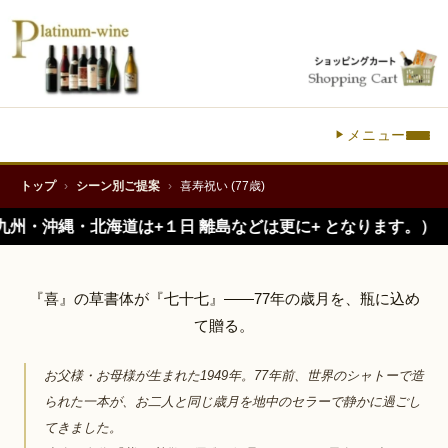
メニュー
FOR 77TH — KIJU CELEBRATION
トップ
›
シーン別ご提案
›
喜寿祝い (77歳)
喜寿祝い(77歳)に、
1949年生まれの一本
道は+１日 離島などは更に+ となります。）
『喜』の草書体が『七十七』——77年の歳月を、瓶に込め
て贈る。
お父様・お母様が生まれた1949年。77年前、世界のシャトーで造
られた一本が、お二人と同じ歳月を地中のセラーで静かに過ごし
てきました。