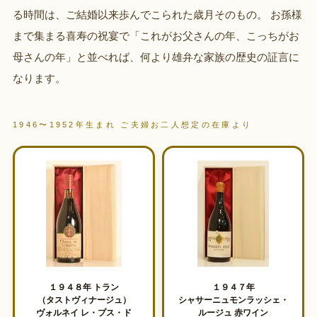
る時間は、ご結婚以来歩んでこられた歳月そのもの。 お孫様
まで集まる喜寿の祝宴で「これがお父さんの年、こっちがお
母さんの年」と並べれば、何より雄弁な家族の歴史の証言に
なります。
1946〜1952年生まれ ご夫婦お二人想定の在庫より
１９４８年 トラン
１９４７年
（タストヴィナージュ）
シャサーニュモンラッシェ・
ヴォルネイ レ・プス・ド
ルージュ 赤ワイン