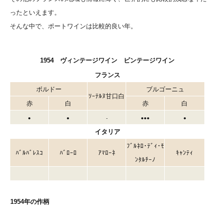
ったといえます。
そんな中で、ポートワインは比較的良い年。
1954 ヴィンテージワイン ビンテージワイン
フランス
ボルドー
ブルゴーニュ
ｿｰﾃﾙﾇ甘口白
赤
白
赤
白
●
●
-
●●●
●
イタリア
ﾌﾞﾙﾈﾛ･ﾃﾞｨ･ﾓ
ﾊﾞﾙﾊﾞﾚｽｺ
ﾊﾞﾛｰﾛ
ｱﾏﾛｰﾈ
ｷｬﾝﾃｨ
ﾝﾀﾙﾁｰﾉ
1954年の作柄