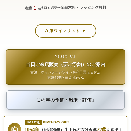
¥327,800〜
全品木箱・ラッピング無料
1
在庫
点
在庫ワインリスト ▼
VISIT US
当日ご来店販売（要ご予約）のご案内
古酒・ヴィンテージワインを今日買えるお店
東京都港区白金台2-7-1
↓
この年の作柄・出来・評価
BIRTHDAY GIFT
2026年版
🎂
1954年
72歳
（昭和29年）生まれの方は今年
を迎えま