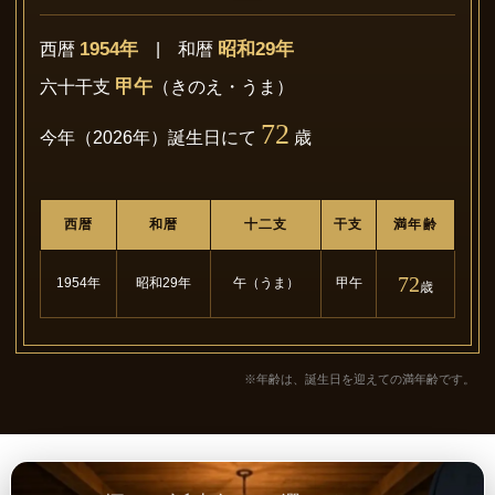
1954年
昭和29年
西暦
| 和暦
甲午
六十干支
（きのえ・うま）
72
今年（2026年）誕生日にて
歳
西暦
和暦
十二支
干支
満年齢
72
1954年
昭和29年
午（うま）
甲午
歳
※年齢は、誕生日を迎えての満年齢です。