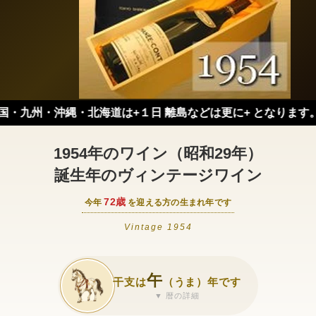
九州・沖縄・北海道は+１日 離島などは更に+ となります。）
1954年のワイン（昭和29年）
誕生年のヴィンテージワイン
72歳
今年
を迎える方の生まれ年です
Vintage 1954
午
干支は
（うま）年です
▼ 暦の詳細