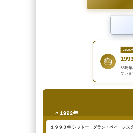
2026
199
🎂
33周
ていま
« 1992年
１９９３年 シャトー・グラン・ペイ・レス