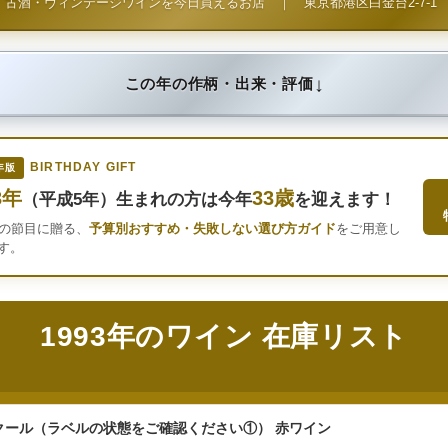
古酒・ヴィンテージワインを今日買えるお店
｜
東京都港区白金台2-7-1
↓
この年の作柄・出来・評価
BIRTHDAY GIFT
年版
3年
33歳
（平成5年）生まれの方は今年
を迎えます！
年の節目に贈る、
予算別おすすめ・失敗しない選び方ガイド
をご用意し
す。
1993年のワイン 在庫リスト
クール（ラベルの状態をご確認ください①） 赤ワイン