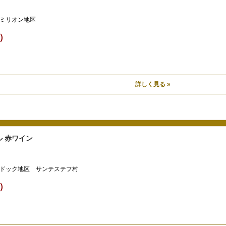
ミリオン地区
込）
詳しく見る »
 赤ワイン
ドック地区 サンテステフ村
込）