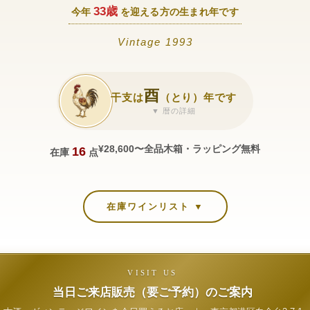
33歳
今年
を迎える方の生まれ年です
Vintage 1993
酉
干支は
（とり）年です
▼ 暦の詳細
¥28,600〜
全品木箱・ラッピング無料
16
在庫
点
在庫ワインリスト ▼
VISIT US
当日ご来店販売（要ご予約）のご案内