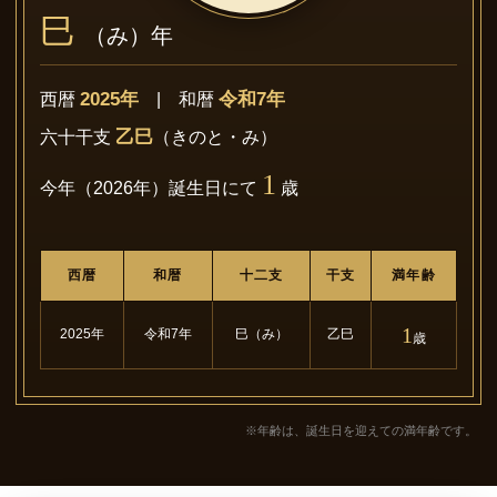
巳
（み）年
2025年
令和7年
西暦
| 和暦
乙巳
六十干支
（きのと・み）
1
今年（2026年）誕生日にて
歳
西暦
和暦
十二支
干支
満年齢
1
2025年
令和7年
巳（み）
乙巳
歳
※年齢は、誕生日を迎えての満年齢です。