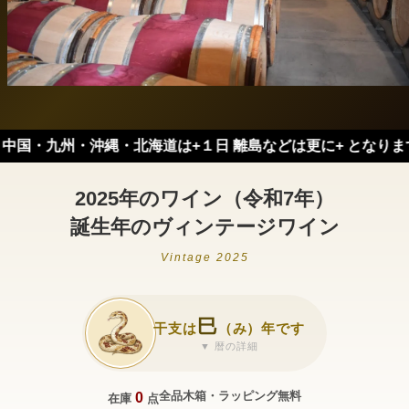
国・九州・沖縄・北海道は+１日 離島などは更に+ となります。）
2025年のワイン（令和7年）
誕生年のヴィンテージワイン
Vintage 2025
巳
干支は
（み）年です
▼ 暦の詳細
全品木箱・ラッピング無料
0
在庫
点