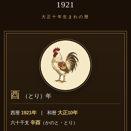
1921
大正十年生まれの暦
酉
（とり）年
1921年
大正10年
西暦
| 和暦
辛酉
六十干支
（かのと・とり）