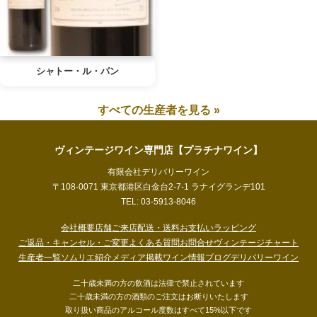
シャトー・ル・パン
すべての生産者を見る »
ヴィンテージワイン専門店【プラチナワイン】
有限会社デリバリーワイン
〒108-0071 東京都港区白金台2-7-1 ラナイグランデ101
TEL: 03-5913-8046
会社概要
店舗ご来店
配送・送料
お支払い
ラッピング
ご返品・キャンセル・ご変更
よくある質問
お問合せ
ヴィンテージチャート
生産者一覧
ソムリエ紹介
メディア掲載
ワイン情報ブログ
デリバリーワイン
二十歳未満の方の飲酒は法律で禁止されています
二十歳未満の方の酒類のご注文はお断りいたします
取り扱い商品のアルコール度数はすべて15%以下です