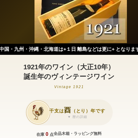
・九州・沖縄・北海道は+１日 離島などは更に+ となります。）
1921年のワイン（大正10年）
誕生年のヴィンテージワイン
Vintage 1921
酉
干支は
（とり）年です
▼ 暦の詳細
全品木箱・ラッピング無料
0
在庫
点