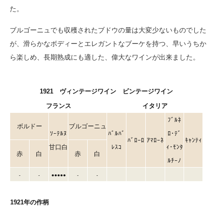
た。
ブルゴーニュでも収穫されたブドウの量は大変少ないものでした
が、滑らかなボディーとエレガントなブーケを持つ、早いうちか
ら楽しめ、長期熟成にも適した、偉大なワインが出来ました。
1921 ヴィンテージワイン ビンテージワイン
フランス
イタリア
ﾌﾞﾙﾈ
ボルドー
ブルゴーニュ
ｿｰﾃﾙﾇ
ﾊﾞﾙﾊﾞ
ﾛ･ﾃﾞ
ﾊﾞﾛｰﾛ
ｱﾏﾛｰﾈ
ｷｬﾝﾃｨ
甘口白
ﾚｽｺ
ｨ･ﾓﾝﾀ
赤
白
赤
白
ﾙﾁｰﾉ
-
-
●●●●●
-
-
1921年の作柄