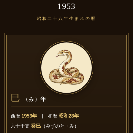
1953
昭和二十八年生まれの暦
巳
（み）年
1953年
昭和28年
西暦
| 和暦
癸巳
六十干支
（みずのと・み）