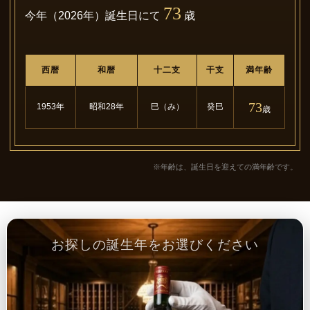
73
今年（2026年）誕生日にて
歳
西暦
和暦
十二支
干支
満年齢
73
1953年
昭和28年
巳（み）
癸巳
歳
※年齢は、誕生日を迎えての満年齢です。
お探しの誕生年をお選びください