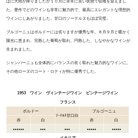
ばに大雨が降りましたが１０月に非常に良い状態で収穫を迎えまし
た。豊作でどのワインも非常に魅力的で、最高にエレガントな理想的
ワインにしあがりました。甘口のソーテルヌもほぼ完璧。
ブルゴーニュはボルドーには劣りますが優秀な年。８月９月と暖かく
陽光に恵まれ、完熟した葡萄が取れ、円熟した、しなやかなワインが
生まれました。
シャンパーニュも全体的にバランスの良く取れた魅力的なワインに。
その他ローヌのコート・ロティが特に優秀でした。
1953 ワイン ヴィンテージワイン ビンテージワイン
フランス
ボルドー
ブルゴーニュ
ｿｰﾃﾙﾇ甘口白
赤
白
赤
白
●●●●●●
●●●
●●●
●●●●●
●●●●●
イタリア