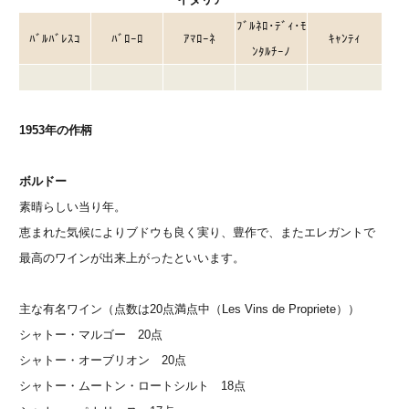
ﾌﾞﾙﾈﾛ･ﾃﾞｨ･ﾓ
ﾊﾞﾙﾊﾞﾚｽｺ
ﾊﾞﾛｰﾛ
ｱﾏﾛｰﾈ
ｷｬﾝﾃｨ
ﾝﾀﾙﾁｰﾉ
1953年の作柄
ボルドー
素晴らしい当り年。
恵まれた気候によりブドウも良く実り、豊作で、またエレガントで
最高のワインが出来上がったといいます。
主な有名ワイン（点数は20点満点中（Les Vins de Propriete））
シャトー・マルゴー 20点
シャトー・オーブリオン 20点
シャトー・ムートン・ロートシルト 18点