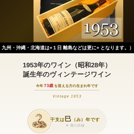
・沖縄・北海道は+１日 離島などは更に+ となります。）
1953年のワイン（昭和28年）
誕生年のヴィンテージワイン
73歳
今年
を迎える方の生まれ年です
Vintage 1953
巳
干支は
（み）年です
▼ 暦の詳細