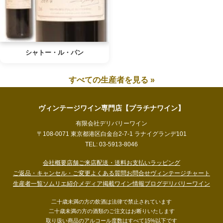
シャトー・ル・パン
すべての生産者を見る »
ヴィンテージワイン専門店【プラチナワイン】
有限会社デリバリーワイン
〒108-0071 東京都港区白金台2-7-1 ラナイグランデ101
TEL: 03-5913-8046
会社概要
店舗ご来店
配送・送料
お支払い
ラッピング
ご返品・キャンセル・ご変更
よくある質問
お問合せ
ヴィンテージチャート
生産者一覧
ソムリエ紹介
メディア掲載
ワイン情報ブログ
デリバリーワイン
二十歳未満の方の飲酒は法律で禁止されています
二十歳未満の方の酒類のご注文はお断りいたします
取り扱い商品のアルコール度数はすべて15%以下です