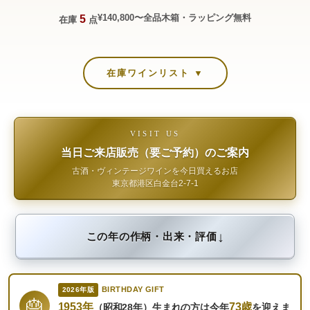
¥140,800〜
全品木箱・ラッピング無料
5
在庫
点
在庫ワインリスト ▼
VISIT US
当日ご来店販売（要ご予約）のご案内
古酒・ヴィンテージワインを今日買えるお店
東京都港区白金台2-7-1
↓
この年の作柄・出来・評価
BIRTHDAY GIFT
2026年版
🎂
1953年
73歳
（昭和28年）生まれの方は今年
を迎えま