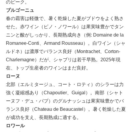
のピーク。
ブルゴーニュ
春の霜害は軽微で、暑く乾燥した夏がブドウをよく熟さ
せた。赤ワイン（ピノ・ノワール）は果実味豊かでタン
ニンと酸がしっかり、長期熟成向き（例: Domaine de la
Romanee-Conti、Armand Rousseau）。白ワイン（シャ
ルドネ）は濃厚でバランス良好（Montrachet、Corton-
Charlemagne）だが、シャブリは若干早熟。2025年現
在、トップ生産者のワインはまだ良好。
ローヌ
北部（エルミタージュ、コート・ロティ）のシラーは力
強く凝縮感あり（Chapoutier、Guigal）。南部（シャト
ーヌフ・デュ・パプ）のグルナッシュは果実味豊かでバ
ランス良好（Chateau de Beaucastel）。暑く乾燥した夏
が成功を支え、長期熟成に適する。
ロワール