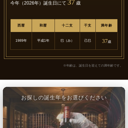
37
今年（2026年）誕生日にて
歳
西暦
和暦
十二支
干支
満年齢
37
1989年
平成1年
巳（み）
己巳
歳
※年齢は、誕生日を迎えての満年齢です。
お探しの誕生年をお選びください