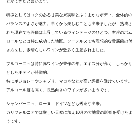
とができたと言います。
特徴としてはコクのある甘美な果実味とふくよかなボディ、全体的の
バランスのよさが魅力。早くから楽しむことも出来ましたが、熟成さ
れた現在でも評価は上昇しているヴィンテージのひとつ。右岸のポム
ロールなどは特に成功した地区。ソーテルヌでも理想的な貴腐菌の付
き方をし、素晴らしいワインが数多く生産されました。
ブルゴーニュは特に赤ワインが豊作の年。エキス分が高く、しっかり
としたボディが特徴的。
特にボジョレーやシャブリ、マコネなどが高い評価を受けています。
アルコール度も高く、長熟向きのワインが多いようです。
シャンパーニュ、ローヌ、ドイツなども秀逸な出来。
カリフォルニアでは厳しい天候に加え10月の大地震の影響を受けたよ
うです。