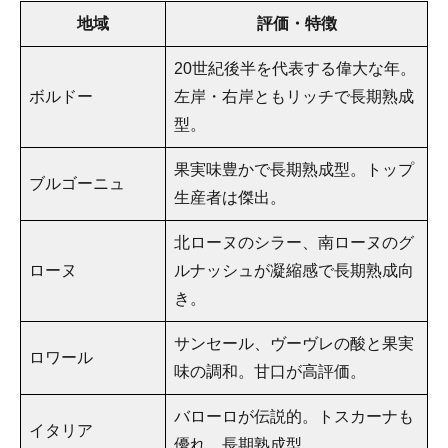
地域
評価・特徴
20世紀後半を代表する偉大な年。
ボルドー
左岸・右岸ともリッチで長期熟成
型。
果実味豊かで長期熟成型。トップ
ブルゴーニュ
生産者は傑出。
北ローヌのシラー、南ローヌのグ
ローヌ
ルナッシュが凝縮感で長期熟成向
き。
サンセール、ヴーヴレの酸と果実
ロワール
味の調和。甘口が高評価。
バローロが伝説的。トスカーナも
イタリア
優れ、長期熟成型。