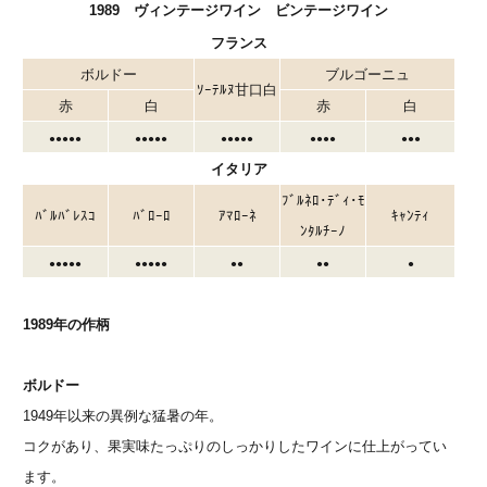
1989 ヴィンテージワイン ビンテージワイン
フランス
ボルドー
ブルゴーニュ
ｿｰﾃﾙﾇ甘口白
赤
白
赤
白
●●●●●
●●●●●
●●●●●
●●●●
●●●
イタリア
ﾌﾞﾙﾈﾛ･ﾃﾞｨ･ﾓ
ﾊﾞﾙﾊﾞﾚｽｺ
ﾊﾞﾛｰﾛ
ｱﾏﾛｰﾈ
ｷｬﾝﾃｨ
ﾝﾀﾙﾁｰﾉ
●●●●●
●●●●●
●●
●●
●
1989年の作柄
ボルドー
1949年以来の異例な猛暑の年。
コクがあり、果実味たっぷりのしっかりしたワインに仕上がってい
ます。