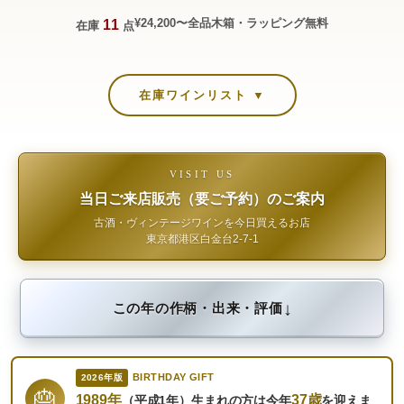
¥24,200〜
全品木箱・ラッピング無料
11
在庫
点
在庫ワインリスト ▼
VISIT US
当日ご来店販売（要ご予約）のご案内
古酒・ヴィンテージワインを今日買えるお店
東京都港区白金台2-7-1
↓
この年の作柄・出来・評価
BIRTHDAY GIFT
2026年版
🎂
1989年
37歳
（平成1年）生まれの方は今年
を迎えま