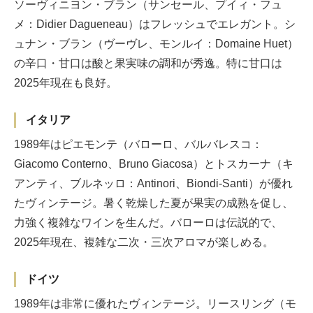
ソーヴィニヨン・ブラン（サンセール、プイィ・フュ
メ：Didier Dagueneau）はフレッシュでエレガント。シ
ュナン・ブラン（ヴーヴレ、モンルイ：Domaine Huet）
の辛口・甘口は酸と果実味の調和が秀逸。特に甘口は
2025年現在も良好。
イタリア
1989年はピエモンテ（バローロ、バルバレスコ：
Giacomo Conterno、Bruno Giacosa）とトスカーナ（キ
アンティ、ブルネッロ：Antinori、Biondi-Santi）が優れ
たヴィンテージ。暑く乾燥した夏が果実の成熟を促し、
力強く複雑なワインを生んだ。バローロは伝説的で、
2025年現在、複雑な二次・三次アロマが楽しめる。
ドイツ
1989年は非常に優れたヴィンテージ。リースリング（モ