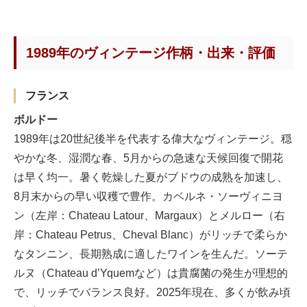
1989年のヴィンテージ作柄・出来・評価
フランス
ボルドー
1989年は20世紀後半を代表する偉大なヴィンテージ。穏
やかな冬、湿潤な春、5月からの急速な天候回復で開花
は早く均一。暑く乾燥した夏がブドウの成熟を加速し、
8月末からの早い収穫で豊作。カベルネ・ソーヴィニヨ
ン（左岸：Chateau Latour、Margaux）とメルロー（右
岸：Chateau Petrus、Cheval Blanc）がリッチで柔らか
なタンニン、長期熟成に適したワインを生んだ。ソーテ
ルヌ（Chateau d’Yquemなど）は貴腐菌の発生が理想的
で、リッチでバランス良好。2025年現在、多くが飲み頃