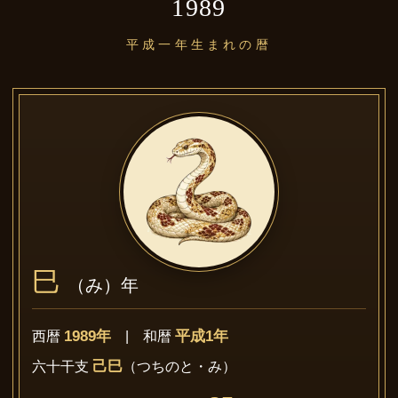
1989
平成一年生まれの暦
巳
（み）年
1989年
平成1年
西暦
| 和暦
己巳
六十干支
（つちのと・み）