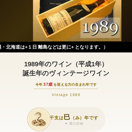
１日 離島などは更に+ となります。）
1989年のワイン（平成1年）
誕生年のヴィンテージワイン
37歳
今年
を迎える方の生まれ年です
Vintage 1989
巳
干支は
（み）年です
▼ 暦の詳細