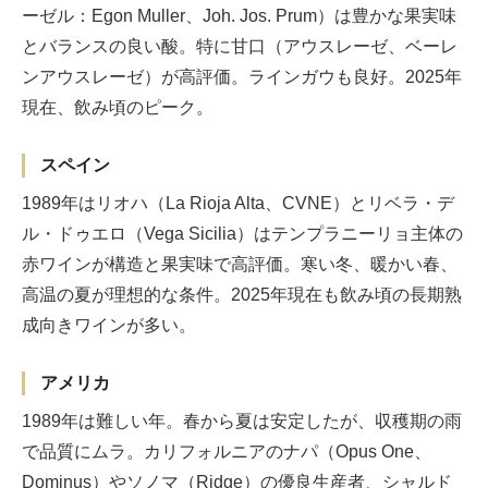
ーゼル：Egon Muller、Joh. Jos. Prum）は豊かな果実味
とバランスの良い酸。特に甘口（アウスレーゼ、ベーレ
ンアウスレーゼ）が高評価。ラインガウも良好。2025年
現在、飲み頃のピーク。
スペイン
1989年はリオハ（La Rioja Alta、CVNE）とリベラ・デ
ル・ドゥエロ（Vega Sicilia）はテンプラニーリョ主体の
赤ワインが構造と果実味で高評価。寒い冬、暖かい春、
高温の夏が理想的な条件。2025年現在も飲み頃の長期熟
成向きワインが多い。
アメリカ
1989年は難しい年。春から夏は安定したが、収穫期の雨
で品質にムラ。カリフォルニアのナパ（Opus One、
Dominus）やソノマ（Ridge）の優良生産者、シャルド