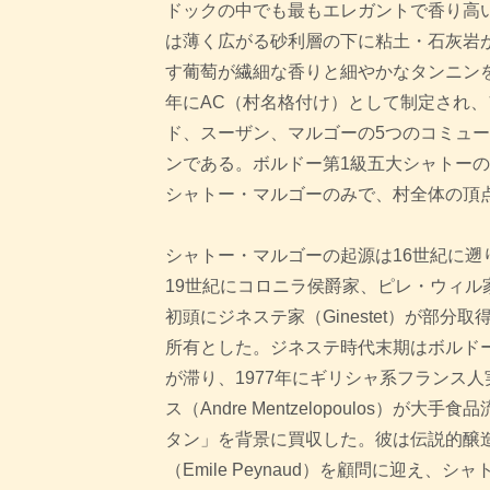
ドックの中でも最もエレガントで香り高
は薄く広がる砂利層の下に粘土・石灰岩
す葡萄が繊細な香りと細やかなタンニンを
年にAC（村名格付け）として制定され
ド、スーザン、マルゴーの5つのコミュ
ンである。ボルドー第1級五大シャトー
シャトー・マルゴーのみで、村全体の頂
シャトー・マルゴーの起源は16世紀に遡り
19世紀にコロニラ侯爵家、ピレ・ウィル
初頭にジネステ家（Ginestet）が部分取
所有とした。ジネステ時代末期はボルド
が滞り、1977年にギリシャ系フランス
ス（Andre Mentzelopoulos）が
タン」を背景に買収した。彼は伝説的醸
（Emile Peynaud）を顧問に迎え、