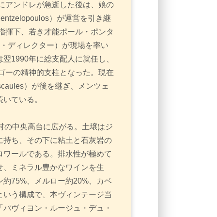
年にアンドレが急逝した後は、娘の
ntzelopoulos）が運営を引き継
の指揮下、若き才能ポール・ポンタ
クニカル・ディレクター）が現場を率い
翌1990年に総支配人に就任し、
ルゴーの精神的支柱となった。現在
ascaules）が後を継ぎ、メンツェ
続いている。
村の中央高台に広がる。土壌はジ
に持ち、その下に粘土と石灰岩の
ロワールである。排水性が極めて
せ、ミネラル豊かなワインを生
約75%、メルロー約20%、カベ
という構成で、本ヴィンテージ当
「パヴィヨン・ルージュ・デュ・