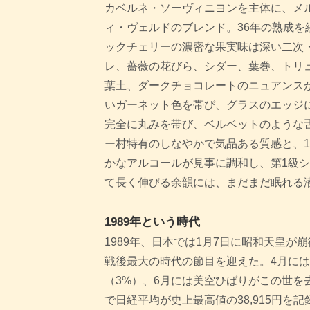
カベルネ・ソーヴィニヨンを主体に、メ
ィ・ヴェルドのブレンド。36年の熟成を
ックチェリーの濃密な果実味は深い二次
レ、薔薇の花びら、シダー、葉巻、トリ
葉土、ダークチョコレートのニュアンス
いガーネット色を帯び、グラスのエッジ
完全に丸みを帯び、ベルベットのような
ー村特有のしなやかで気品ある質感と、1
かなアルコールが見事に調和し、第1級
て長く伸びる余韻には、まだまだ眠れる
1989年という時代
1989年、日本では1月7日に昭和天皇が
戦後最大の時代の節目を迎えた。4月に
（3%）、6月には美空ひばりがこの世を
で日経平均が史上最高値の38,915円を