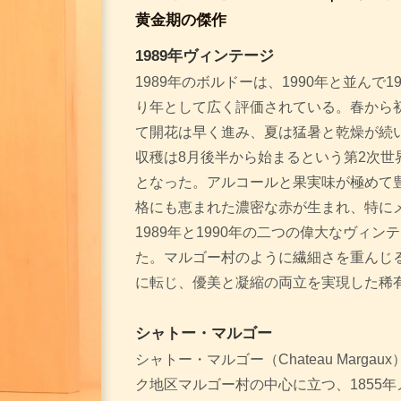
黄金期の傑作
1989年ヴィンテージ
1989年のボルドーは、1990年と並んで
り年として広く評価されている。春から
て開花は早く進み、夏は猛暑と乾燥が続
収穫は8月後半から始まるという第2次世
となった。アルコールと果実味が極めて
格にも恵まれた濃密な赤が生まれ、特に
1989年と1990年の二つの偉大なヴィ
た。マルゴー村のように繊細さを重んじ
に転じ、優美と凝縮の両立を実現した稀
シャトー・マルゴー
シャトー・マルゴー（Chateau Marg
ク地区マルゴー村の中心に立つ、1855年メド