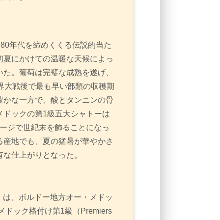
1980年代を締めくくる伝説的当た
初夏にかけての温暖な天候によっ
いた。葡萄は完璧な成熟を遂げ、
界大戦後で最も早い部類の収穫期
豊かな一方で、酸とタンニンの骨
メドックの第1級五大シャトーは
ンテージで世紀末を飾ることになっ
る産地でも、夏の猛暑が華やかさ
有な仕上がりとなった。
aux）は、ボルドー地方オー・メドッ
ック格付け第1級（Premiers