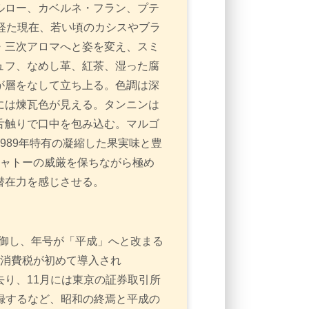
ルロー、カベルネ・フラン、プテ
経た現在、若い頃のカシスやブラ
・三次アロマへと姿を変え、スミ
ュフ、なめし革、紅茶、湿った腐
が層をなして立ち上る。色調は深
には煉瓦色が見える。タンニンは
舌触りで口中を包み込む。マルゴ
989年特有の凝縮した果実味と豊
シャトーの威厳を保ちながら極め
潜在力を感じさせる。
崩御し、年号が「平成」へと改まる
は消費税が初めて導入され
去り、11月には東京の証券取引所
記録するなど、昭和の終焉と平成の