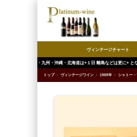
ヴィンテージチャート
中国・九州・沖縄・北海道は+１日 離島などは更に+ となります。）
トップ
›
ヴィンテージワイン
›
1989年
›
シャトー・