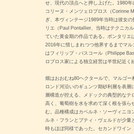
せ、現代の頂点へと押し上げた。1980
コリーヌ・メンツェロプロス（Corinne Me
ぎ、本ヴィンテージ1989年当時は彼女
リエ（Paul Pontallier、当時はテ
ていた黄金期の作品である。ポンタリエは
2016年に惜しまれつつ他界するまでマ
はフィリップ・バスコール（Philippe B
ロプロス家による独立経営は半世紀近く
畑はおおむね80ヘクタールで、マルゴー
ロンド河沿いのギュンツ期砂利層を表層
層構造が控える、メドックの典型的なテ
高く、葡萄樹を水を求めて深く根を張ら
む。品種構成はカベルネ・ソーヴィニヨン
ルネ・フランとプティ・ヴェルドが少量
時もほぼ同様であった。セカンドワイン