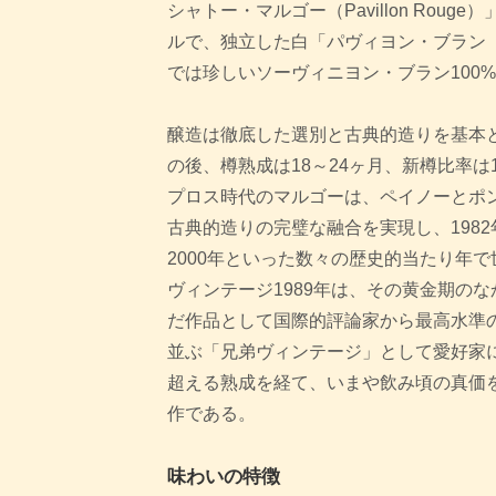
シャトー・マルゴー（Pavillon Roug
ルで、独立した白「パヴィヨン・ブラン（Pav
では珍しいソーヴィニヨン・ブラン100
醸造は徹底した選別と古典的造りを基本
の後、樽熟成は18～24ヶ月、新樽比率は
プロス時代のマルゴーは、ペイノーとポ
古典的造りの完璧な融合を実現し、1982年、
2000年といった数々の歴史的当たり年
ヴィンテージ1989年は、その黄金期の
だ作品として国際的評論家から最高水準の
並ぶ「兄弟ヴィンテージ」として愛好家
超える熟成を経て、いまや飲み頃の真価
作である。
味わいの特徴