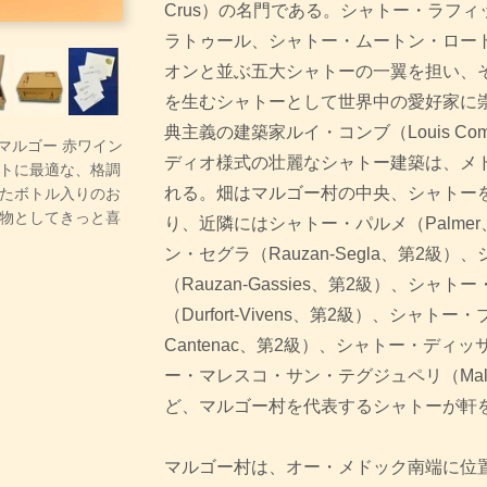
Crus）の名門である。シャトー・ラフ
ラトゥール、シャトー・ムートン・ロー
オンと並ぶ五大シャトーの一翼を担い、
を生むシャトーとして世界中の愛好家に崇
典主義の建築家ルイ・コンブ（Louis C
・マルゴー 赤ワイン
ディオ様式の壮麗なシャトー建築は、メ
トに最適な、格調
れる。畑はマルゴー村の中央、シャトー
たボトル入りのお
物としてきっと喜
り、近隣にはシャトー・パルメ（Palme
ン・セグラ（Rauzan-Segla、第2級
（Rauzan-Gassies、第2級）、シ
（Durfort-Vivens、第2級）、シャト
Cantenac、第2級）、シャトー・ディッサ
ー・マレスコ・サン・テグジュペリ（Malescot
ど、マルゴー村を代表するシャトーが軒
マルゴー村は、オー・メドック南端に位