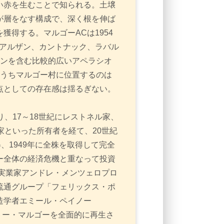
い赤を生むことで知られる。土壌
が層をなす構成で、深く根を伸ば
獲得する。マルゴーACは1954
、アルザン、カントナック、ラバル
ーンを含む比較的広いアペラシオ
のうちマルゴー村に位置するのは
点としての存在感は揺るぎない。
、17～18世紀にレストネル家、
家といった所有者を経て、20世紀
得、1949年に全株を取得して完全
ー全体の経済危機と重なって投資
人実業家アンドレ・メンツェロプロ
大手食品流通グループ「フェリックス・ポ
造学者エミール・ペイノー
シャトー・マルゴーを全面的に再生さ