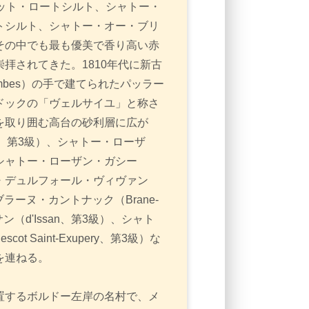
ィット・ロートシルト、シャトー・
トシルト、シャトー・オー・ブリ
その中でも最も優美で香り高い赤
拝されてきた。1810年代に新古
ombes）の手で建てられたパッラー
ドックの「ヴェルサイユ」と称さ
を取り囲む高台の砂利層に広が
r、第3級）、シャトー・ローザ
）、シャトー・ローザン・ガシー
ャトー・デュルフォール・ヴィヴァン
ー・ブラーヌ・カントナック（Brane-
ン（d'Issan、第3級）、シャト
 Saint-Exupery、第3級）な
を連ねる。
置するボルドー左岸の名村で、メ