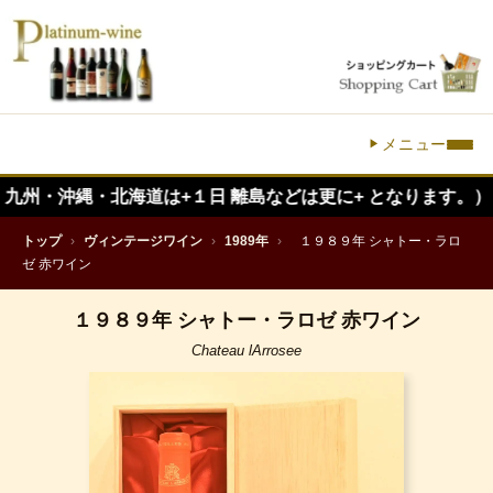
メニュー
沖縄・北海道は+１日 離島などは更に+ となります。）
トップ
›
ヴィンテージワイン
›
1989年
›
１９８９年 シャトー・ラロ
ゼ 赤ワイン
１９８９年 シャトー・ラロゼ 赤ワイン
Chateau lArrosee