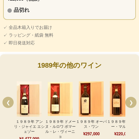
品切れ
✓ 全品木箱入りでお届け
✓ ラッピング・紙袋 無料
✓ 即日発送対応
1989年の他のワイン
❮
❯
１９８９年 アン
１９８９年 ドメー
１９８９年 オーパ
１９８９年 シャト
リ・ジャイエ エシ
ヌ・ルロワ ポマー
ス・ワン
ー・マルゴー
ェゾー
ル・レ・ヴィーニ
¥297,000
¥220,000
ョ
¥4,477,000