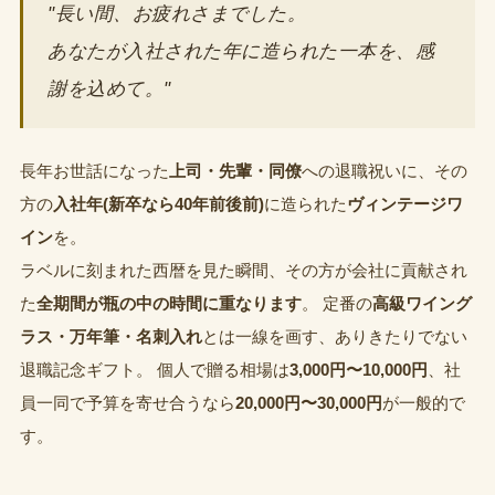
"長い間、お疲れさまでした。
あなたが入社された年に造られた一本を、感
謝を込めて。"
長年お世話になった
上司・先輩・同僚
への退職祝いに、その
方の
入社年(新卒なら40年前後前)
に造られた
ヴィンテージワ
イン
を。
ラベルに刻まれた西暦を見た瞬間、その方が会社に貢献され
た
全期間が瓶の中の時間に重なります
。 定番の
高級ワイング
ラス・万年筆・名刺入れ
とは一線を画す、ありきたりでない
退職記念ギフト。 個人で贈る相場は
3,000円〜10,000円
、社
員一同で予算を寄せ合うなら
20,000円〜30,000円
が一般的で
す。