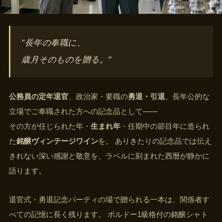
"長年の奉職に、
歳月そのものを贈る。"
公務員の定年退官
、政治家・要職の
勇退・引退
、長年公的な
立場でご奉職された方への記念品として——
その方が任じられた年・
生まれ年
・任期中の節目年に造られ
た
銘醸ヴィンテージワイン
を。 ありきたりの記念品では伝え
きれない深い感謝と敬意を、ラベルに刻まれた西暦が静かに
語ります。
退官式・勇退記念パーティの場で贈られる一本は、関係者す
べての記憶に長く残ります。 ボルドー1級格付の銘醸シャト