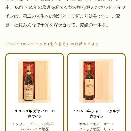
本。 60年・65年の歳月を経て今飲み頃を迎えたボルドー赤ワ
インは、第二の人生への餞別として何より雄弁です。 ご家
族・社員みんなで予算を寄せ合って、銘醸の一本を。
1959〜1963年生まれ(定年想定) の銘醸在庫より
１９５９年 ガヤ バローロ
１９５９年 シャトー・タルボ
赤ワイン
赤ワイン
イタリア ピエモンテ地方
ボルドー地方 オー・
バルバレスコ地区
メドック地区 サン・