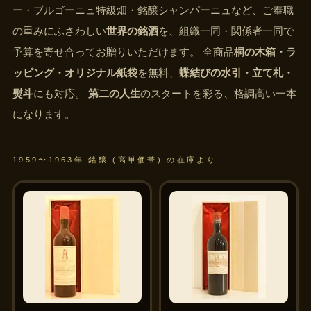
ー・ブルゴーニュ特級畑・銘醸シャンパーニュなど、ご奉職
の重みにふさわしい
世界の銘酒
を、組織一同・関係者一同で
予算を寄せ合ってお贈りいただけます。 全商品
桐の木箱・ラ
ッピング・オリジナル紙袋
を無料、
蝶結びの水引・立て札・
熨斗
にも対応。
第二の人生
のスタートを彩る、格調高い一本
になります。
1959〜1963年 銘醸 (高単価帯) の在庫より