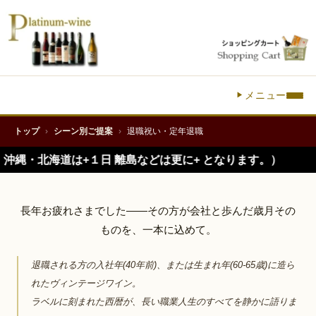
メニュー
FOR RETIREMENT — お疲れさまでした
退職祝い・定年退職に、
トップ
›
シーン別ご提案
›
退職祝い・定年退職
入社年のヴィンテージワイン
+１日 離島などは更に+ となります。）
長年お疲れさまでした——その方が会社と歩んだ歳月その
ものを、一本に込めて。
退職される方の入社年(40年前)、または生まれ年(60-65歳)に造ら
れたヴィンテージワイン。
ラベルに刻まれた西暦が、長い職業人生のすべてを静かに語りま