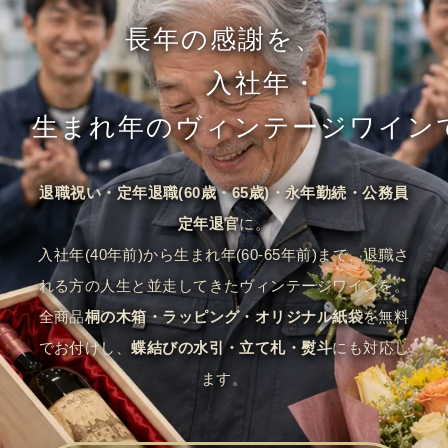
長年の感謝を、
入社年・
生まれ年のヴィンテージワイン
退職祝い・定年退職(60歳・65歳)・永年勤続・公務員
定年退官
に。
入社年(40年前)から生まれ年(60-65年前)まで、退職さ
れる方の人生と並走してきたヴィンテージワインを。
全商品
桐の木箱・ラッピング・オリジナル紙袋
を無料
でお付けし、
蝶結びの水引・立て札・熨斗
にも対応し
ます。