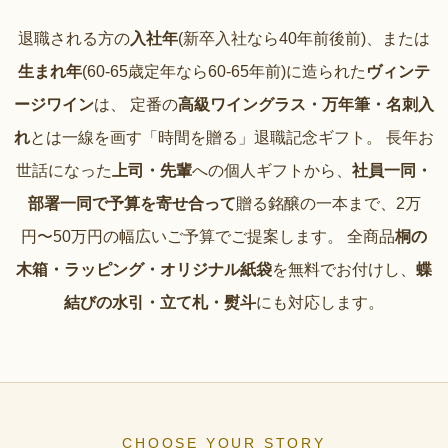
退職される方の
入社年
(新卒入社なら40年前後前)、または
生まれ年
(60-65歳定年なら60-65年前)に造られた
ヴィンテ
ージワイン
は、 定番の
高級ワイングラス・万年筆・名刺入
れ
とは一線を画す「時間を贈る」退職記念ギフト。 長年お
世話になった
上司・先輩
への個人ギフトから、
社員一同・
部署一同で予算を寄せ合って
贈る銘醸の一本まで、2万
円〜50万円の幅広いご予算でご提案します。 全商品
桐の
木箱・ラッピング・オリジナル紙袋
を無料でお付けし、
蝶
結びの水引・立て札・熨斗
にも対応します。
CHOOSE YOUR STORY