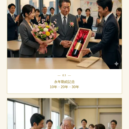
— 03 —
永年勤続記念
10年・20年・30年