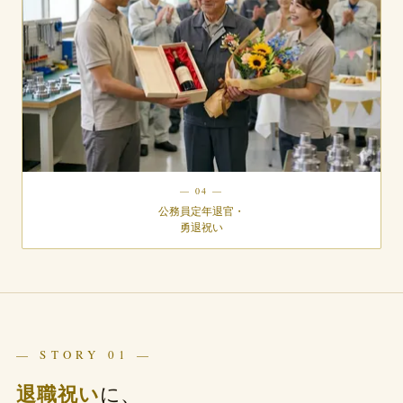
— 04 —
公務員定年退官・
勇退祝い
— STORY 01 —
退職祝い
に、