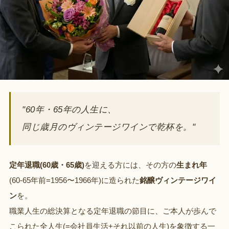
"60年・65年の人生に、
同じ歳月のヴィンテージワインで乾杯を。"
定年退職(60歳・65歳)
を迎える方には、その方の
生まれ年
(60-65年前=1956〜1966年)に造られた
銘醸ヴィンテージワイ
ン
を。
職業人生の総決算となる定年退職の節目に、ご本人が歩んで
こられた全人生(=会社員生活+それ以前の人生)を象徴する一