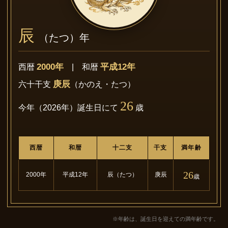
辰
（たつ）年
2000年
平成12年
西暦
| 和暦
庚辰
六十干支
（かのえ・たつ）
26
今年（2026年）誕生日にて
歳
西暦
和暦
十二支
干支
満年齢
26
2000年
平成12年
辰（たつ）
庚辰
歳
※年齢は、誕生日を迎えての満年齢です。