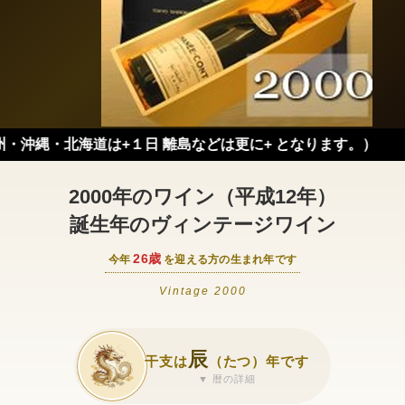
北海道は+１日 離島などは更に+ となります。）
2000年のワイン（平成12年）
誕生年のヴィンテージワイン
26歳
今年
を迎える方の生まれ年です
Vintage 2000
辰
干支は
（たつ）年です
▼ 暦の詳細