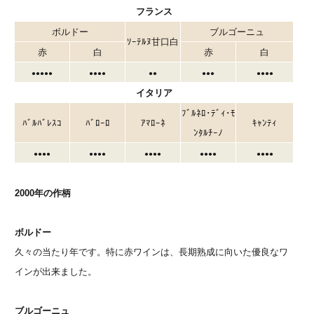
フランス
ボルドー
ブルゴーニュ
ｿｰﾃﾙﾇ甘口白
赤
白
赤
白
●●●●●
●●●●
●●
●●●
●●●●
イタリア
ﾌﾞﾙﾈﾛ･ﾃﾞｨ･ﾓ
ﾊﾞﾙﾊﾞﾚｽｺ
ﾊﾞﾛｰﾛ
ｱﾏﾛｰﾈ
ｷｬﾝﾃｨ
ﾝﾀﾙﾁｰﾉ
●●●●
●●●●
●●●●
●●●●
●●●●
2000年の作柄
ボルドー
久々の当たり年です。特に赤ワインは、長期熟成に向いた優良なワ
インが出来ました。
ブルゴーニュ