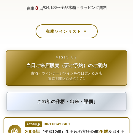
¥34,100〜
全品木箱・ラッピング無料
8
在庫
点
在庫ワインリスト ▼
VISIT US
当日ご来店販売（要ご予約）のご案内
古酒・ヴィンテージワインを今日買えるお店
東京都港区白金台2-7-1
↓
この年の作柄・出来・評価
BIRTHDAY GIFT
2026年版
🎂
2000年
26歳
（平成12年）生まれの方は今年
を迎えま