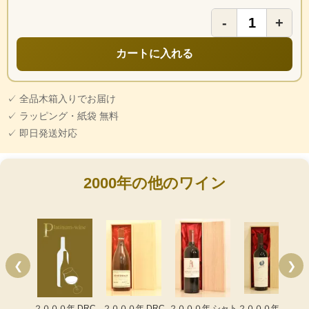
-
+
カートに入れる
✓ 全品木箱入りでお届け
✓ ラッピング・紙袋 無料
✓ 即日発送対応
2000年の他のワイン
❮
❯
２０００年 DRC
２０００年 DRC
２０００年 シャト
２０００年 オーパ