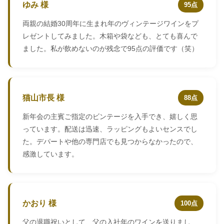
ゆみ 様
95点
両親の結婚30周年に生まれ年のヴィンテージワインをプ
レゼントしてみました。木箱や袋なども、とても喜んで
ました。私が飲めないのが残念で95点の評価です（笑）
猫山市長 様
88点
新年会の主賓ご指定のビンテージを入手でき、嬉しく思
っています。配送は迅速、ラッピングもよいセンスでし
た。デパートや他の専門店でも見つからなかったので、
感激しています。
かおり 様
100点
父の退職祝いとして、父の入社年のワインを送りまし