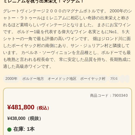
ミレニアムを祝う出来栄え！マグナム！
グレートヴィンテージ２０００のマグナムボトルです。 2000年のシ
ャトー・ラトゥールはミレニアムに相応しい奇跡の出来栄えと称さ
れるほど素晴らしいヴィンテージとなりました。 まさにお宝ワイン
です。 ボルドー1級を代表する偉大なワイン 名実ともにNo1、５大
シャトーの一角で最も評価の高いワインです。 畑はジロンド川に面
したポーイヤック村の南側にあり、サン・ジュリアン村と隣接して
います。 カベルネ・ソーヴィニョンを主品種とし、ボルドーでも最
も晩熟と言われる程長命で、 常に安定した品質を持ち、長期熟成に
適した高級赤ワインです。
2000年
ボルドー地方 オーメドック地区 ポーイヤック村
ﾌﾗﾝｽ
商品コード：7900340
¥481,800
（税込）
¥438,000（税抜）
在庫: 1本