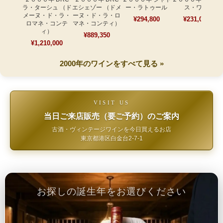
ラ・ターシュ （ド
エシェゾー （ドメ
ー・ラトゥール
ス・ワン
メーヌ・ド・ラ・
ーヌ・ド・ラ・ロ
¥294,800
¥231,000
ロマネ・コンテ
マネ・コンティ）
ィ）
¥889,350
¥1,210,000
2000年のワインをすべて見る »
VISIT US
当日ご来店販売（要ご予約）のご案内
古酒・ヴィンテージワインを今日買えるお店
東京都港区白金台2-7-1
お探しの誕生年をお選びください