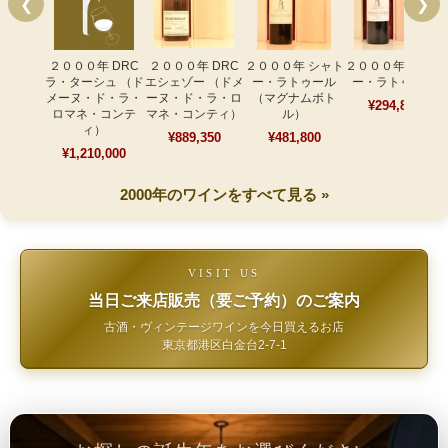
❮
❯
２０００年 DRC
２０００年 DRC
２０００年 シャト
２０００年 シャト
ラ・ターシュ （ド
エシェゾー （ドメ
ー・ラトゥール
ー・ラトゥール
メーヌ・ド・ラ・
ーヌ・ド・ラ・ロ
（マグナムボト
¥294,800
ロマネ・コンテ
マネ・コンティ）
ル）
ィ）
¥889,350
¥481,800
¥1,210,000
2000年のワインをすべて見る »
VISIT US
当日ご来店販売（要ご予約）のご案内
古酒・ヴィンテージワインを今日買えるお店
東京都港区白金台2-7-1