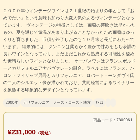
２０００年ヴィンテージワインは２１世紀の始まりの年として「お
めでたい」という意味も加わり大変人気のあるヴィンテージとなっ
ています。 ヴィンテージの特徴としては、葡萄の芽吹きは早かった
もの、夏を通じて気温があまり上がることなかったため葡萄はゆっ
くりと育ちました。収穫が終了したのも１０月末と長期にわたって
います。 結果的には、タンニンは柔らかく豊かで甘みをもち余韻の
長いワインとなっており、まだまだこれから熟成する可能性を秘め
た素晴らしいワインとなりました。 オーパスワンはフランスボルド
ーとカリフォルニアナパヴァレーの融合。ラベルにはフランス、バ
ロン・フィリップ男爵とカリフォルニア、ロバート・モンダヴィ氏
の二人のシルエット像が描かれており、共同経営によるワイナリー
を象徴する印象的なデザインとなっています。
2000年
カリフォルニア ノース・コースト地方
ｱﾒﾘｶ
商品コード：7800061
¥231,000
（税込）