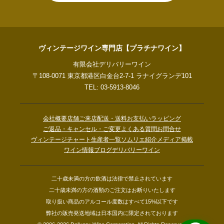
ヴィンテージワイン専門店【プラチナワイン】
有限会社デリバリーワイン
〒108-0071 東京都港区白金台2-7-1 ラナイグランデ101
TEL: 03-5913-8046
会社概要
店舗ご来店
配送・送料
お支払い
ラッピング
ご返品・キャンセル・ご変更
よくある質問
お問合せ
ヴィンテージチャート
生産者一覧
ソムリエ紹介
メディア掲載
ワイン情報ブログ
デリバリーワイン
二十歳未満の方の飲酒は法律で禁止されています
二十歳未満の方の酒類のご注文はお断りいたします
取り扱い商品のアルコール度数はすべて15%以下です
弊社の販売発送地域は日本国内に限定されております