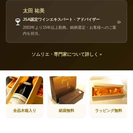
太田 祐美
🍷
JSA認定ワインエキスパート・アドバイザー
»
2003年より15年以上勤務。銘柄選定・お客様へのご案
内を担当。
ソムリエ・専門家について詳しく »
全品木箱入り
紙袋無料
ラッピング無料