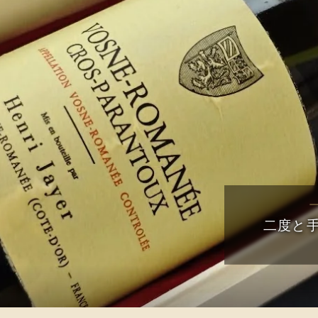
まれ年のワイン
最良の日に。
二度と
謝を込めて ―