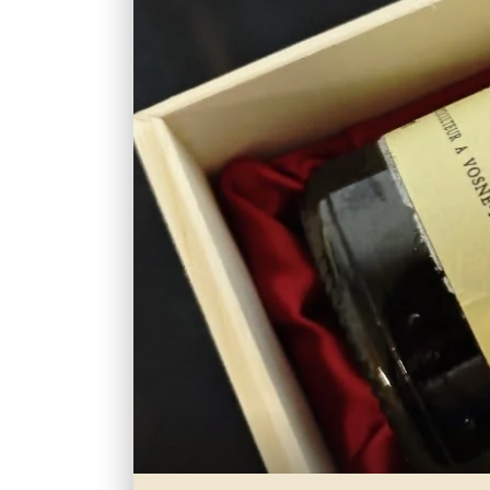
ギフトに生
Vintage Wine
結婚式という、人生
― 花嫁様からご両親へ、永遠の感