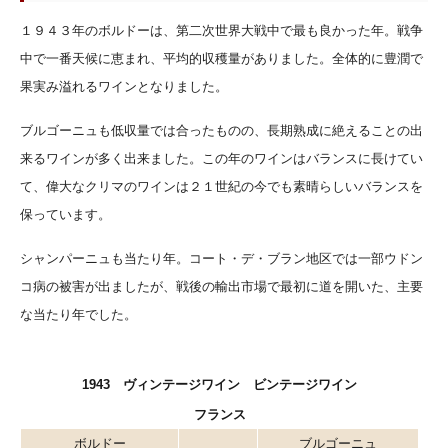
１９４３年のボルドーは、第二次世界大戦中で最も良かった年。戦争
中で一番天候に恵まれ、平均的収穫量がありました。全体的に豊潤で
果実み溢れるワインとなりました。
ブルゴーニュも低収量では合ったものの、長期熟成に絶えることの出
来るワインが多く出来ました。この年のワインはバランスに長けてい
て、偉大なクリマのワインは２１世紀の今でも素晴らしいバランスを
保っています。
シャンパーニュも当たり年。コート・デ・ブラン地区では一部ウドン
コ病の被害が出ましたが、戦後の輸出市場で最初に道を開いた、主要
な当たり年でした。
1943 ヴィンテージワイン ビンテージワイン
フランス
ボルドー
ブルゴーニュ