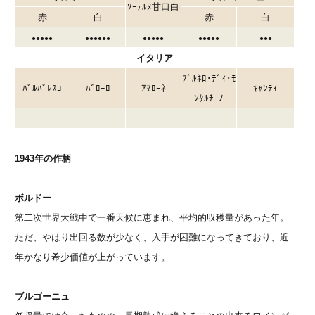
ｿｰﾃﾙﾇ甘口白
赤
白
赤
白
●●●●●
●●●●●●
●●●●●
●●●●●
●●●
イタリア
ﾌﾞﾙﾈﾛ･ﾃﾞｨ･ﾓ
ﾊﾞﾙﾊﾞﾚｽｺ
ﾊﾞﾛｰﾛ
ｱﾏﾛｰﾈ
ｷｬﾝﾃｨ
ﾝﾀﾙﾁｰﾉ
1943年の作柄
ボルドー
第二次世界大戦中で一番天候に恵まれ、平均的収穫量があった年。
ただ、やはり出回る数が少なく、入手が困難になってきており、近
年かなり希少価値が上がっています。
ブルゴーニュ