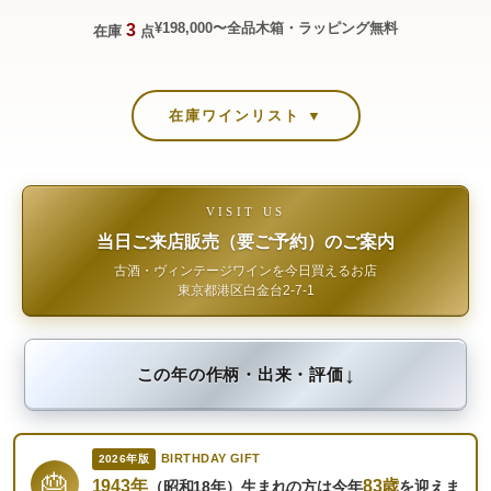
¥198,000〜
全品木箱・ラッピング無料
3
在庫
点
在庫ワインリスト ▼
VISIT US
当日ご来店販売（要ご予約）のご案内
古酒・ヴィンテージワインを今日買えるお店
東京都港区白金台2-7-1
↓
この年の作柄・出来・評価
BIRTHDAY GIFT
2026年版
🎂
1943年
83歳
（昭和18年）生まれの方は今年
を迎えま