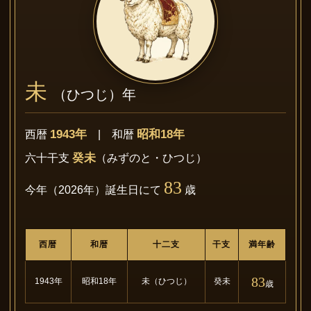
未
（ひつじ）年
1943年
昭和18年
西暦
| 和暦
癸未
六十干支
（みずのと・ひつじ）
83
今年（2026年）誕生日にて
歳
西暦
和暦
十二支
干支
満年齢
83
1943年
昭和18年
未（ひつじ）
癸未
歳