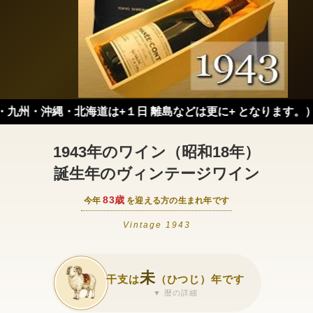
・沖縄・北海道は+１日 離島などは更に+ となります。）
1943年のワイン（昭和18年）
誕生年のヴィンテージワイン
83歳
今年
を迎える方の生まれ年です
Vintage 1943
未
干支は
（ひつじ）年です
▼ 暦の詳細