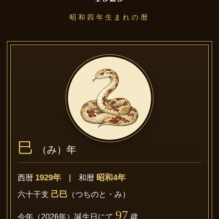
昭和四年生まれの暦
巳
（み）年
1929年
昭和4年
西暦
| 和暦
己巳
六十干支
（つちのと・み）
97
今年（2026年）誕生日にて
歳