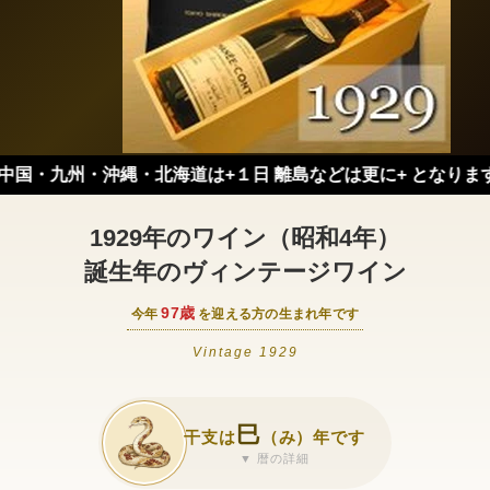
・九州・沖縄・北海道は+１日 離島などは更に+ となります。）
1929年のワイン（昭和4年）
誕生年のヴィンテージワイン
97歳
今年
を迎える方の生まれ年です
Vintage 1929
巳
干支は
（み）年です
▼ 暦の詳細