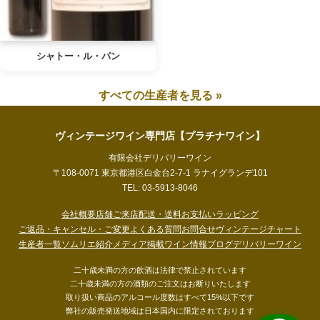
シャトー・ル・パン
すべての生産者を見る »
ヴィンテージワイン専門店【プラチナワイン】
有限会社デリバリーワイン
〒108-0071 東京都港区白金台2-7-1 ラナイグランデ101
TEL: 03-5913-8046
会社概要
店舗ご来店
配送・送料
お支払い
ラッピング
ご返品・キャンセル・ご変更
よくある質問
お問合せ
ヴィンテージチャート
生産者一覧
ソムリエ紹介
メディア掲載
ワイン情報ブログ
デリバリーワイン
二十歳未満の方の飲酒は法律で禁止されています
二十歳未満の方の酒類のご注文はお断りいたします
取り扱い商品のアルコール度数はすべて15%以下です
弊社の販売発送地域は日本国内に限定されております