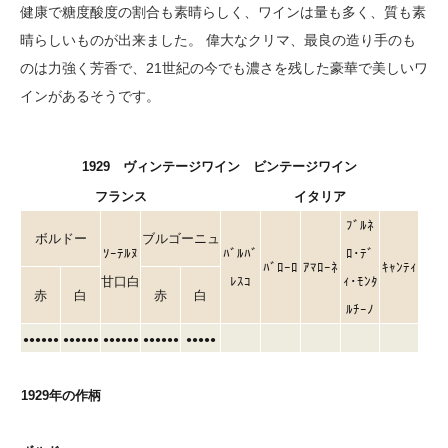
健康で糖度酸度の割合も素晴らしく、ワインは量も多く、質も素
晴らしいものが出来ました。 偉大なクリマ、最良の造り手のも
のは力強く芳香で、21世紀の今でも濃さを残した豪華で美しいワ
インがあるそうです。
1929 ヴィンテージワイン ビンテージワイン
フランス
イタリア
ﾌﾞﾙﾈ
ボルドー
ブルゴーニュ
ｿｰﾃﾙﾇ
ﾊﾞﾙﾊﾞ
ﾛ･ﾃﾞ
ﾊﾞﾛｰﾛ
ｱﾏﾛｰﾈ
ｷｬﾝﾃｨ
甘口白
ﾚｽｺ
ｨ･ﾓﾝﾀ
赤
白
赤
白
ﾙﾁｰﾉ
●●●●●●
●●●●●●
●●●●●●
●●●●●●
●●●●●
1929年の作柄