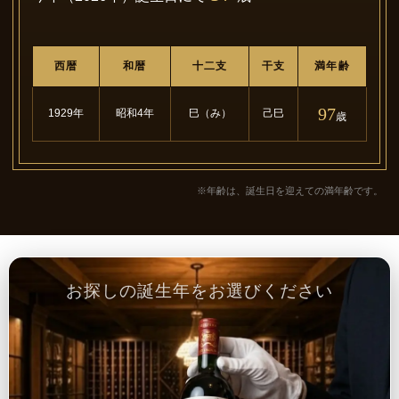
西暦
和暦
十二支
干支
満年齢
97
1929年
昭和4年
巳（み）
己巳
歳
※年齢は、誕生日を迎えての満年齢です。
お探しの誕生年をお選びください