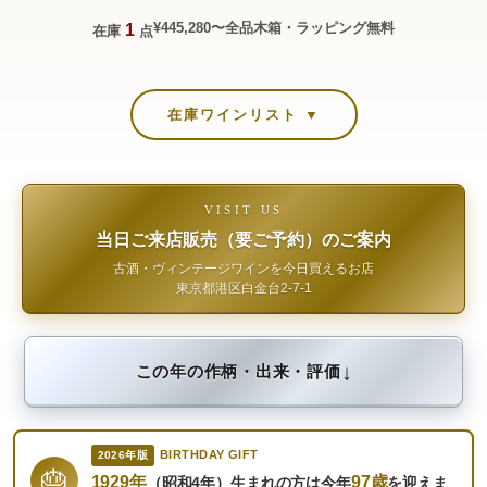
¥445,280〜
全品木箱・ラッピング無料
1
在庫
点
在庫ワインリスト ▼
VISIT US
当日ご来店販売（要ご予約）のご案内
古酒・ヴィンテージワインを今日買えるお店
東京都港区白金台2-7-1
↓
この年の作柄・出来・評価
BIRTHDAY GIFT
2026年版
🎂
1929年
97歳
（昭和4年）生まれの方は今年
を迎えま