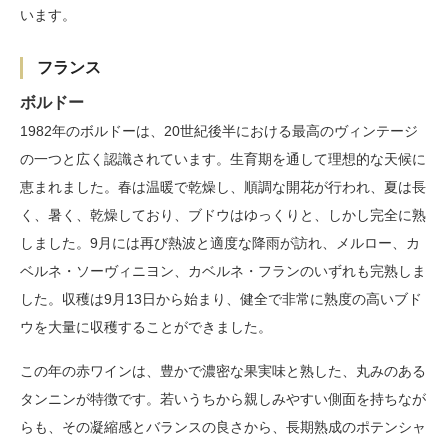
います。
フランス
ボルドー
1982年のボルドーは、20世紀後半における最高のヴィンテージ
の一つと広く認識されています。生育期を通して理想的な天候に
恵まれました。春は温暖で乾燥し、順調な開花が行われ、夏は長
く、暑く、乾燥しており、ブドウはゆっくりと、しかし完全に熟
しました。9月には再び熱波と適度な降雨が訪れ、メルロー、カ
ベルネ・ソーヴィニヨン、カベルネ・フランのいずれも完熟しま
した。収穫は9月13日から始まり、健全で非常に熟度の高いブド
ウを大量に収穫することができました。
この年の赤ワインは、豊かで濃密な果実味と熟した、丸みのある
タンニンが特徴です。若いうちから親しみやすい側面を持ちなが
らも、その凝縮感とバランスの良さから、長期熟成のポテンシャ