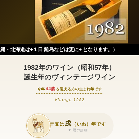
+１日 離島などは更に+ となります。）
1982年のワイン（昭和57年）
誕生年のヴィンテージワイン
44歳
今年
を迎える方の生まれ年です
Vintage 1982
戌
干支は
（いぬ）年です
▼ 暦の詳細