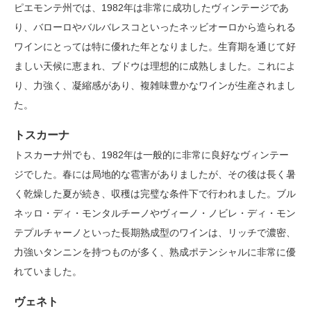
ピエモンテ州では、1982年は非常に成功したヴィンテージであ
り、バローロやバルバレスコといったネッビオーロから造られる
ワインにとっては特に優れた年となりました。生育期を通じて好
ましい天候に恵まれ、ブドウは理想的に成熟しました。これによ
り、力強く、凝縮感があり、複雑味豊かなワインが生産されまし
た。
トスカーナ
トスカーナ州でも、1982年は一般的に非常に良好なヴィンテー
ジでした。春には局地的な雹害がありましたが、その後は長く暑
く乾燥した夏が続き、収穫は完璧な条件下で行われました。ブル
ネッロ・ディ・モンタルチーノやヴィーノ・ノビレ・ディ・モン
テプルチャーノといった長期熟成型のワインは、リッチで濃密、
力強いタンニンを持つものが多く、熟成ポテンシャルに非常に優
れていました。
ヴェネト