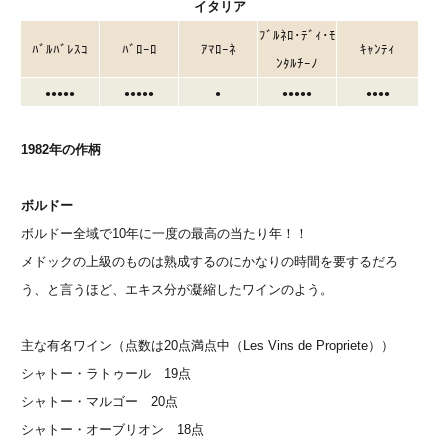
イタリア
ﾌﾞﾙﾈﾛ･ﾃﾞｨ･ﾓ
ﾊﾞﾙﾊﾞﾚｽｺ
ﾊﾞﾛｰﾛ
ｱﾏﾛｰﾈ
ｷｬﾝﾃｨ
ﾝﾀﾙﾁｰﾉ
●●●
●
●
●●●
●
●
●
●●●
●
●
●●●
●
1982年の作柄
ボルドー
ボルドー全域で10年に一度の最高の当たり年！！
メドックの上級のものは熟成するのにかなりの時間を要するだろ
う、と言うほど、エキス分が凝縮したワインのよう。
主な有名ワイン（点数は20点満点中（Les Vins de Propriete））
シャトー・ラトゥール 19点
シャトー・マルゴー 20点
シャトー・オーブリオン 18点