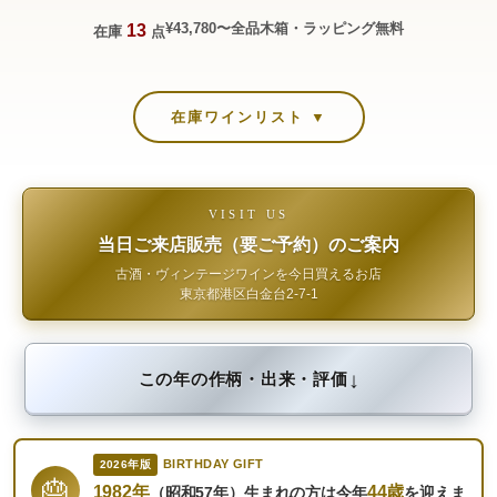
¥43,780〜
全品木箱・ラッピング無料
13
在庫
点
在庫ワインリスト ▼
VISIT US
当日ご来店販売（要ご予約）のご案内
古酒・ヴィンテージワインを今日買えるお店
東京都港区白金台2-7-1
↓
この年の作柄・出来・評価
BIRTHDAY GIFT
2026年版
🎂
1982年
44歳
（昭和57年）生まれの方は今年
を迎えま