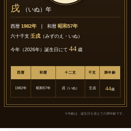
戌
（いぬ）年
1982年
昭和57年
西暦
| 和暦
壬戌
六十干支
（みずのえ・いぬ）
44
今年（2026年）誕生日にて
歳
西暦
和暦
十二支
干支
満年齢
44
1982年
昭和57年
戌（いぬ）
壬戌
歳
※年齢は、誕生日を迎えての満年齢です。