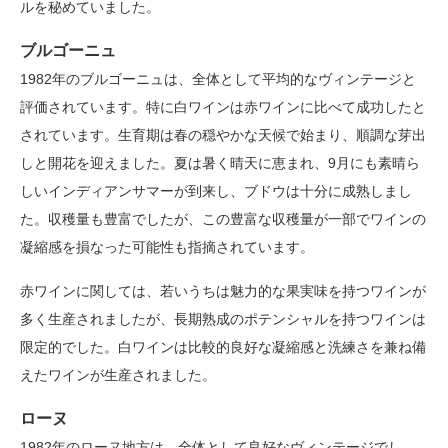
ルを秘めていました。
ブルゴーニュ
1982年のブルゴーニュは、全体として平均的なヴィンテージと
評価されています。特に白ワインは赤ワインに比べて成功したと
されています。生育期は春の穏やかな天候で始まり、順調な芽出
しと開花を迎えました。夏は暑く晴天に恵まれ、9月にも素晴ら
しいインディアンサマーが到来し、ブドウは十分に成熟しまし
た。収穫量も豊富でしたが、この豊富な収穫量が一部でワインの
凝縮感を損なった可能性も指摘されています。
赤ワインに関しては、若いうちは魅力的な果実味を持つワインが
多く生産されましたが、長期熟成のポテンシャルを持つワインは
限定的でした。白ワインは比較的良好な凝縮感と洗練さを兼ね備
えたワインが生産されました。
ローヌ
1982年のローヌ地方は、全体として良好なヴィンテージでし