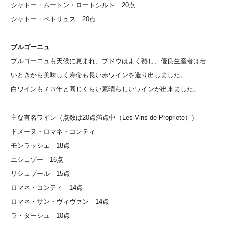
シャトー・ムートン・ロートシルト 20点
シャトー・ペトリュス 20点
ブルゴーニュ
ブルゴーニュも天候に恵まれ、ブドウはよく熟し、優良生産者は若
いときから美味しく寿命も長い赤ワインを造り出しました。
白ワインも７３年と同じくらい素晴らしいワインが出来ました。
主な有名ワイン（点数は20点満点中（Les Vins de Propriete））
ドメーヌ・ロマネ・コンティ
モンラッシェ 18点
エシェゾー 16点
リシュブール 15点
ロマネ・コンティ 14点
ロマネ・サン・ヴィヴァン 14点
ラ・ターシュ 10点