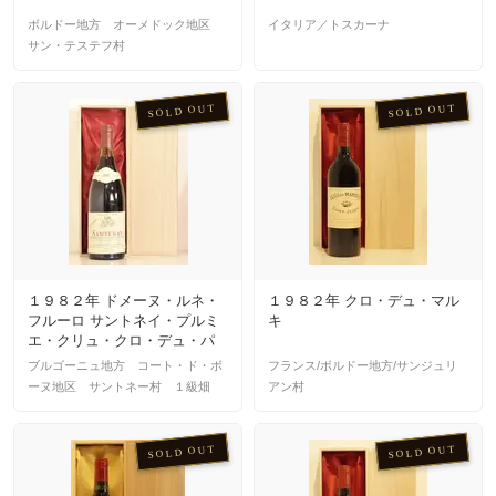
ボルドー地方 オーメドック地区
イタリア／トスカーナ
サン・テステフ村
SOLD OUT
SOLD OUT
１９８２年 ドメーヌ・ルネ・
１９８２年 クロ・デュ・マル
フルーロ サントネイ・プルミ
キ
エ・クリュ・クロ・デュ・パ
ス・タン・モノポール・ルー
ブルゴーニュ地方 コート・ド・ボ
フランス/ボルドー地方/サンジュリ
ジュ
ーヌ地区 サントネー村 １級畑
アン村
SOLD OUT
SOLD OUT