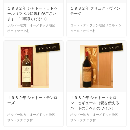
１９８２年 シャトー・ラトゥ
１９８２年 クリュグ・ヴィン
ール（ラベルに破れがござい
テージ
ます、ご確認ください）
ボルドー地方 オーメドック地区
コート・デ・ブラン地区メニル・シ
ポーイヤック村
ュール・オジェ村
SOLD OUT
SOLD OUT
１９８２年 シャトー・モンロ
１９８２年 シャトー・カロ
ーズ
ン・セギュール（愛を伝える
ハートのラベルのワイン）
ボルドー地方 オーメドック地区
ボルドー地方 オーメドック地区
サン・テステフ村
サン・テステフ村