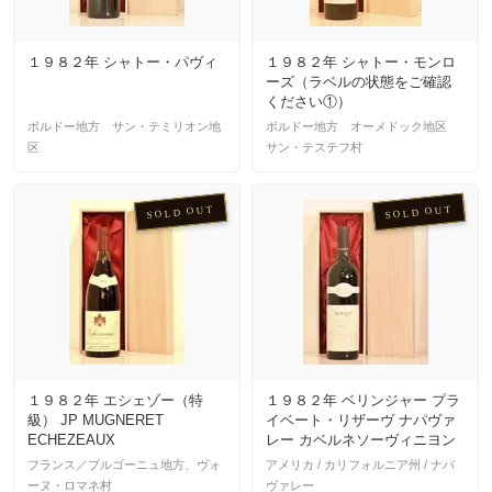
１９８２年 シャトー・パヴィ
１９８２年 シャトー・モンロ
ーズ（ラベルの状態をご確認
ください①）
ボルドー地方 サン・テミリオン地
ボルドー地方 オーメドック地区
区
サン・テステフ村
SOLD OUT
SOLD OUT
１９８２年 エシェゾー（特
１９８２年 ベリンジャー プラ
級） JP MUGNERET
イベート・リザーヴ ナパヴァ
ECHEZEAUX
レー カベルネソーヴィニヨン
フランス／ブルゴーニュ地方、ヴォ
アメリカ / カリフォルニア州 / ナパ
ーヌ・ロマネ村
ヴァレー