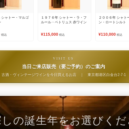
 シャトー・マルゴ
１９７６年 シャトー・ラ・フ
２００６年 シャト
ン
ルール・ペトリュス 赤ワイン
ン・ロートシルト
0
¥115,000
¥110,000
税込
税込
税込
VISIT US
当日ご来店販売（要ご予約）のご案内
古酒・ヴィンテージワインを今日買えるお店
｜
東京都港区白金台2-7-1
探しの誕生年をお選びくだ