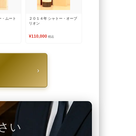
ー・ムート
２０１４年 シャトー・オーブ
リオン
¥110,000
税込
›
さい