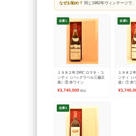
なぜお勧め？
同じ1982年ヴィンテージで
在庫1
在庫1
１９８２年 DRC ロマネ・コ
１９８２年
ンティ（バックラベル三越正
ンティ（
規）③ 赤ワイン
規）① 赤
¥3,740,000
¥3,740,0
税込
在庫2