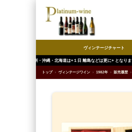
ヴィンテージチャート
州・沖縄・北海道は+１日 離島などは更に+ となります。）
トップ
›
ヴィンテージワイン
›
1982年
›
販売履歴
›