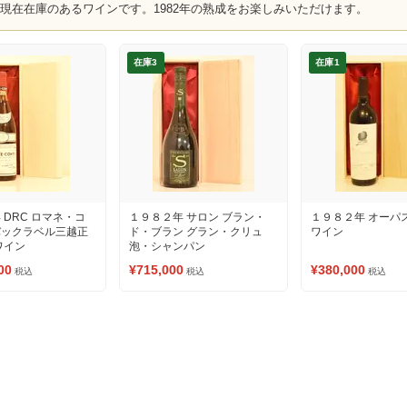
、現在在庫のあるワインです。1982年の熟成をお楽しみいただけます。
在庫3
在庫1
 DRC ロマネ・コ
１９８２年 サロン ブラン・
１９８２年 オーパ
バックラベル三越正
ド・ブラン グラン・クリュ
ワイン
ワイン
泡・シャンパン
00
¥715,000
¥380,000
税込
税込
税込