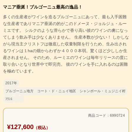
マニア垂涎！ブルゴーニュ最高の逸品！
多くの生産者がワインを造るブルゴーニュにあって、最も入手困難
な生産者でありマニア垂涎の的がこのドメーヌ・ジョルジュ・ルー
ミエです。 シルクのような滑らかで香り高い彼のワインの虜になっ
てしまう飲み手は少なくありません。 生産本数が少ない！ しかしな
がら現当主クリストフは徹底した収量制限を行うため、生み出され
るワインは１haの畑からわずか４０００本弱。驚くほど少ししか生
産されません。 そのため、ルーミエのワインは毎年リリースの度に
取り合いとなり世界中で即完売。 彼のワインを手に入れるのは困難
を極めています。
2017年
ブルゴーニュ地方 コート・ド・ニュイ地区 シャンボール・ミュジニイ村
ﾌﾗﾝｽ
商品コード：6990724
¥127,600
（税込）