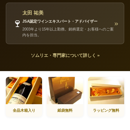
太田 祐美
🍷
JSA認定ワインエキスパート・アドバイザー
»
2003年より15年以上勤務。銘柄選定・お客様へのご案
内を担当。
ソムリエ・専門家について詳しく »
全品木箱入り
紙袋無料
ラッピング無料