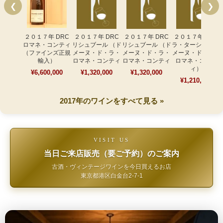
❮
❯
２０１７年 DRC
２０１７年 DRC
２０１７年 DRC
２０１７年 DRC
ロマネ・コンティ
リシュブール （ド
リシュブール （ド
ラ・ターシュ （ド
（ファインズ正規
メーヌ・ド・ラ・
メーヌ・ド・ラ・
メーヌ・ド・ラ・
輸入）
ロマネ・コンティ
ロマネ・コンティ
ロマネ・コンテ
ィ）
¥6,600,000
¥1,320,000
¥1,320,000
¥1,210,000
2017年のワインをすべて見る »
VISIT US
当日ご来店販売（要ご予約）のご案内
古酒・ヴィンテージワインを今日買えるお店
東京都港区白金台2-7-1