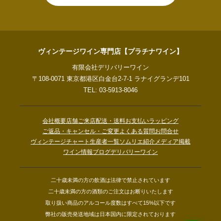
ヴィンテージワイン専門店【プラチナワイン】
有限会社デリバリーワイン
〒108-0071 東京都港区白金台2-7-1 ラナイグランデ101
TEL: 03-5913-8046
会社概要
店舗ご来店
配送・送料
お支払い
ラッピング
ご返品・キャンセル・ご変更
よくある質問
お問合せ
ヴィンテージチャート
生産者一覧
ソムリエ紹介
メディア掲載
ワイン情報ブログ
デリバリーワイン
二十歳未満の方の飲酒は法律で禁止されています
二十歳未満の方の酒類のご注文はお断りいたします
取り扱い商品のアルコール度数はすべて15%以下です
弊社の販売発送地域は日本国内に限定されております