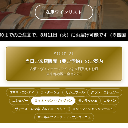
在庫ワインリスト
注文で、8月11日（火）にお届け可能です（※四国・中国・九州・沖
VISIT US
当日ご来店販売（要ご予約）のご案内
古酒・ヴィンテージワインを今日買えるお店
東京都港区白金台2-7-1
ロマネ・コンティ
ラ・ターシュ
リシュブール
グラン・エシェゾー
エシェゾー
ロマネ・サン・ヴィヴァン
モンラッシェ
コルトン
ヴォーヌ・ロマネ プルミエ・クリュ
コルトン・シャルルマーニュ
マール＆フィーヌ・ド・ブルゴーニュ