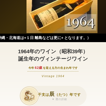
は+１日 離島などは更に+ となります。）
1964年のワイン（昭和39年）
誕生年のヴィンテージワイン
62歳
今年
を迎える方の生まれ年です
Vintage 1964
辰
干支は
（たつ）年です
▼ 暦の詳細