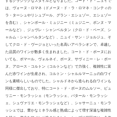
するクラシックなスタイルとなりました。コート・ド・ニュイで
は、ヴォーヌ・ロマネ（ドメーヌ・ド・ラ・ロマネ・コンティの
ラ・ターシュやリシュブール、グラン・エシェゾー、エシェゾー
を含む）、シャンボール・ミュジニー（ミュジニー、ボンヌ・マ
ールなど）、ジュヴレ・シャンベルタン（クロ・ド・ベーズ、シ
ャルム・シャンベルタンなど）、ニュイ・サン・ジョルジュ、そ
してクロ・ド・ヴージョといった名高いアペラシオンで、卓越し
た品質のワインが数多く生まれました。コート・ド・ボーヌにお
いても、ポマール、ヴォルネイ、ボーヌ、サヴィニー・レ・ボー
ヌ、アロース・コルトン（コルトンなど）で力強く、複雑性に富
んだ赤ワインが生産され、コルトン・シャルルマーニュの白ワイ
ンも素晴らしいものでした。シャルドネから造られる白ワインも
同様に傑出しており、特にコート・ド・ボーヌのムルソー、ピュ
リニー・モンラッシェ（モンラッシェ、バタール・モンラッシ
ェ、シュヴァリエ・モンラッシェなど）、シャサーニュ・モンラ
ッシェでは、豊かなミネラル感と熟成によって増す深遠な複雑性