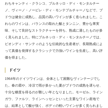
わちキャンティ・クラシコ、ブルネッロ・ディ・モンタルチー
ノ、ヴィーノ・ノービレ・ディ・モンテプルチャーノなどで、ブ
ドウは健全に成熟し、品質の高いワインが多く造られました。こ
れらのワインは、バランスの取れた酸とタンニン、豊かな果実
味、そして良好なストラクチャーを持ち、熟成に適したものが多
く見られました。特にブルネッロ・ディ・モンタルチーノでは、
ビオンディ・サンティのような伝統的な生産者が、長期熟成によ
って真価を発揮するクラシックで力強いワインを生産し、高い評
価を得ました。
ドイツ
1964年のドイツワインは、全体として困難なヴィンテージでし
た。春の霜や、冷涼で雨が多かった夏がブドウの成熟を遅らせ、
十分な糖度を得るのが難しい年となりました。モーゼル、ライン
ガウ、ファルツ、ラインヘッセンといった主要なワイン産地で
は、結果として酸が強く、ボディの軽いワインが多く見られまし