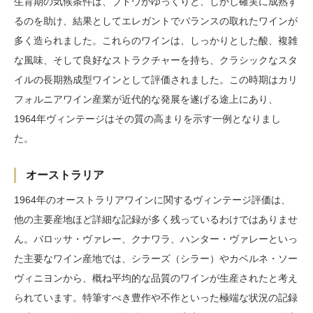
生育期の気候条件は、ブドウがゆっくりと、しかし確実に成熟す
るのを助け、結果としてエレガントでバランスの取れたワインが
多く造られました。これらのワインは、しっかりとした酸、複雑
な風味、そして良好なストラクチャーを持ち、クラシックなスタ
イルの長期熟成型ワインとして評価されました。この時期はカリ
フォルニアワイン産業が近代的な発展を遂げる途上にあり、
1964年ヴィンテージはその質の高まりを示す一例となりまし
た。
オーストラリア
1964年のオーストラリアワインに関するヴィンテージ評価は、
他の主要産地ほど詳細な記録が多く残っているわけではありませ
ん。バロッサ・ヴァレー、クナワラ、ハンター・ヴァレーといっ
た主要なワイン産地では、シラーズ（シラー）やカベルネ・ソー
ヴィニヨンから、概ね平均的な品質のワインが生産されたと考え
られています。特筆すべき豊作や不作といった極端な状況の記録