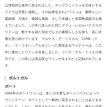
は理想的な条件に恵まれました。テンプラニーリョを主体とする
ブドウは完璧に成熟し、その結果生まれたワインは、素晴らしい
凝縮感、力強さ、複雑な風味、そして卓越した長期熟成能力を備
えていました。この年に造られた特にグラン・レゼルバクラスの
ワインは、数十年を経た現在でもその素晴らしさを保ち、高い評
価を受け続けています。マルケス・デ・リスカル、CVNE（ク
ネ）、ラ・リオハ・アルタといった歴史あるワイナリーは、この
年に傑出したワインを生産しました。リベラ・デル・ドゥエロ地
方でも、この年には高品質なワインが生まれたと記録されていま
す。
ポルトガル
ポート
1964年のポートワインは、多くの主要なポートハウスによって
ヴィンテージ・ポートとして一般的に宣言されることはありませ
んでした。しかし、宣言されなかった年であっても、優れた品質