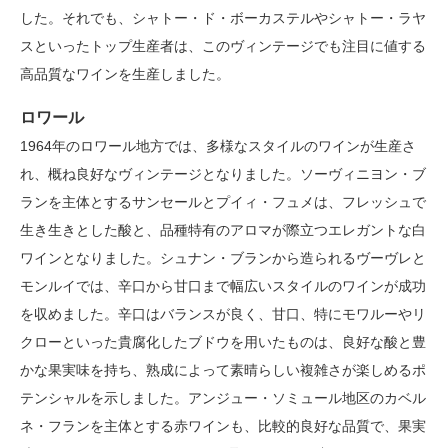
した。それでも、シャトー・ド・ボーカステルやシャトー・ラヤ
スといったトップ生産者は、このヴィンテージでも注目に値する
高品質なワインを生産しました。
ロワール
1964年のロワール地方では、多様なスタイルのワインが生産さ
れ、概ね良好なヴィンテージとなりました。ソーヴィニヨン・ブ
ランを主体とするサンセールとプイィ・フュメは、フレッシュで
生き生きとした酸と、品種特有のアロマが際立つエレガントな白
ワインとなりました。シュナン・ブランから造られるヴーヴレと
モンルイでは、辛口から甘口まで幅広いスタイルのワインが成功
を収めました。辛口はバランスが良く、甘口、特にモワルーやリ
クローといった貴腐化したブドウを用いたものは、良好な酸と豊
かな果実味を持ち、熟成によって素晴らしい複雑さが楽しめるポ
テンシャルを示しました。アンジュー・ソミュール地区のカベル
ネ・フランを主体とする赤ワインも、比較的良好な品質で、果実