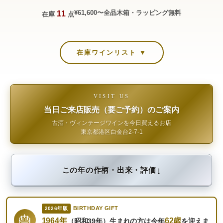
¥61,600〜
全品木箱・ラッピング無料
11
在庫
点
在庫ワインリスト ▼
VISIT US
当日ご来店販売（要ご予約）のご案内
古酒・ヴィンテージワインを今日買えるお店
東京都港区白金台2-7-1
↓
この年の作柄・出来・評価
BIRTHDAY GIFT
2026年版
🎂
1964年
62歳
（昭和39年）生まれの方は今年
を迎えま