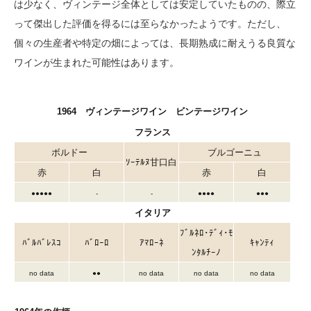
は少なく、ヴィンテージ全体としては安定していたものの、際立
って傑出した評価を得るには至らなかったようです。ただし、
個々の生産者や特定の畑によっては、長期熟成に耐えうる良質な
ワインが生まれた可能性はあります。
1964 ヴィンテージワイン ビンテージワイン
フランス
ボルドー
ブルゴーニュ
ｿｰﾃﾙﾇ甘口白
赤
白
赤
白
●●●●
●
-
-
●●●●
●●●
イタリア
ﾌﾞﾙﾈﾛ･ﾃﾞｨ･ﾓ
ﾊﾞﾙﾊﾞﾚｽｺ
ﾊﾞﾛｰﾛ
ｱﾏﾛｰﾈ
ｷｬﾝﾃｨ
ﾝﾀﾙﾁｰﾉ
no data
●
●
no data
no data
no data