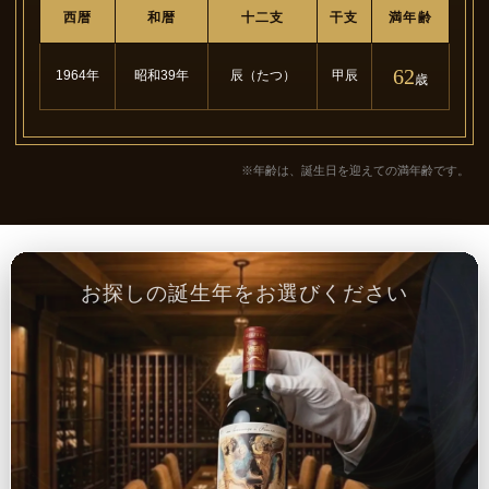
西暦
和暦
十二支
干支
満年齢
62
1964年
昭和39年
辰（たつ）
甲辰
歳
※年齢は、誕生日を迎えての満年齢です。
お探しの誕生年をお選びください