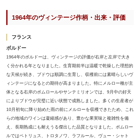
1964年のヴィンテージ作柄・出来・評価
フランス
ボルドー
1964年のボルドーは、ヴィンテージの評価が右岸と左岸で大き
く分かれる年となりました。生育期前半は温暖で乾燥した理想的
な天候が続き、ブドウは順調に生育し、収穫前には素晴らしいヴ
ィンテージになるとの期待が高まりました。特にメルロー種が主
体となる右岸のポムロールやサンテミリオンでは、9月中の好天
によりブドウが完璧に近い状態で成熟しました。多くの生産者が
10月初旬に降り始めた雨の前にメルローを収穫できたため、これ
らの地域のワインは凝縮感があり、豊かな果実味と複雑性を備
え、長期熟成にも耐えうる傑出した品質となりました。ポムロー
ルではペトリュス、トロタノワ、ラフルール、ヴュー・シャト