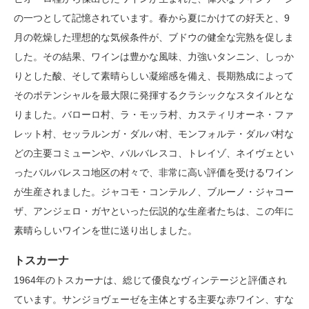
の一つとして記憶されています。春から夏にかけての好天と、9
月の乾燥した理想的な気候条件が、ブドウの健全な完熟を促しま
した。その結果、ワインは豊かな風味、力強いタンニン、しっか
りとした酸、そして素晴らしい凝縮感を備え、長期熟成によって
そのポテンシャルを最大限に発揮するクラシックなスタイルとな
りました。バローロ村、ラ・モッラ村、カスティリオーネ・ファ
レット村、セッラルンガ・ダルバ村、モンフォルテ・ダルバ村な
どの主要コミューンや、バルバレスコ、トレイゾ、ネイヴェとい
ったバルバレスコ地区の村々で、非常に高い評価を受けるワイン
が生産されました。ジャコモ・コンテルノ、ブルーノ・ジャコー
ザ、アンジェロ・ガヤといった伝説的な生産者たちは、この年に
素晴らしいワインを世に送り出しました。
トスカーナ
1964年のトスカーナは、総じて優良なヴィンテージと評価され
ています。サンジョヴェーゼを主体とする主要な赤ワイン、すな