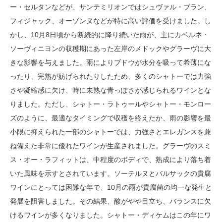
ー・セルタンなどが、サンテミリオンではシュヴァル・ブラン、
フィジャック、オーゾンヌなどが特に高い評価を受けました。し
かし、10月8日頃から断続的に降り続いた雨が、主にカベルネ・
ソーヴィニヨンの収穫期にあった左岸のメドックやグラーヴに大
きな影響を与えました。雨によりブドウが水分を吸って希薄にな
ったり、完熟が妨げられたりしたため、多くのシャトーでは力強
さや凝縮感に欠け、時に未熟な青っぽさが感じられるワインとな
りました。ただし、シャトー・ラトゥールやシャトー・モンロー
ズのように、最適なタイミングで収穫を終えたか、雨の影響を最
小限に抑えられた一部のシャトーでは、力強さとエレガンスを兼
ね備えた非常に優れたワインが生産されました。グラーヴのスミ
ス・オー・ラフィットは、中程度のボディで、熟成により落ち着
いた風味を示すとされています。ソーテルヌとバルサックの貴腐
ワインにとっては困難な年で、10月の雨が貴腐菌の均一な発生と
発展を阻害しました。その結果、酸がやや目立ち、バランスに欠
けるワインが多くなりました。シャトー・ディケムはこの年にワ