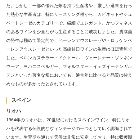
た。しかし、一部の優れた畑を持つ生産者や、厳しい選果を行っ
た熱心な生産者は、特にリースリング種から、カビネットやシュ
ペートレーゼのカテゴリーで、繊細でエレガント、かつフィネス
のあるワインを少量ながら生産することに成功しました。貴腐菌
の発生は極めて限定的で、ベーレンアウスレーゼやトロッケンベ
ーレンアウスレーゼといった高級甘口ワインの生産はほぼ皆無で
した。ベルンカステラー・ドクトール、ヴェーレナー・ゾンネン
ウーア、ヨハニスベルガー、フォルスター・イェズイーテンガル
テンといった著名な畑においても、通常年に比べると品質は控え
めなものが多かったとされています。
スペイン
リオハ
1964年のリオハは、20世紀におけるスペインワイン、特にリオ
ハを代表する伝説的なヴィンテージの一つとして広く認識されて
います。生育期を通じて天候は非常に安定しており、特に収穫期