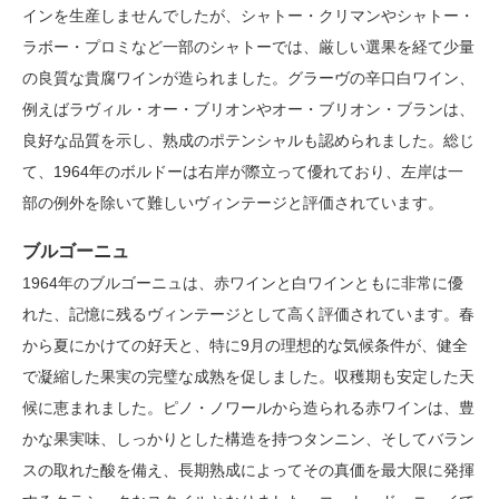
インを生産しませんでしたが、シャトー・クリマンやシャトー・
ラボー・プロミなど一部のシャトーでは、厳しい選果を経て少量
の良質な貴腐ワインが造られました。グラーヴの辛口白ワイン、
例えばラヴィル・オー・ブリオンやオー・ブリオン・ブランは、
良好な品質を示し、熟成のポテンシャルも認められました。総じ
て、1964年のボルドーは右岸が際立って優れており、左岸は一
部の例外を除いて難しいヴィンテージと評価されています。
ブルゴーニュ
1964年のブルゴーニュは、赤ワインと白ワインともに非常に優
れた、記憶に残るヴィンテージとして高く評価されています。春
から夏にかけての好天と、特に9月の理想的な気候条件が、健全
で凝縮した果実の完璧な成熟を促しました。収穫期も安定した天
候に恵まれました。ピノ・ノワールから造られる赤ワインは、豊
かな果実味、しっかりとした構造を持つタンニン、そしてバラン
スの取れた酸を備え、長期熟成によってその真価を最大限に発揮