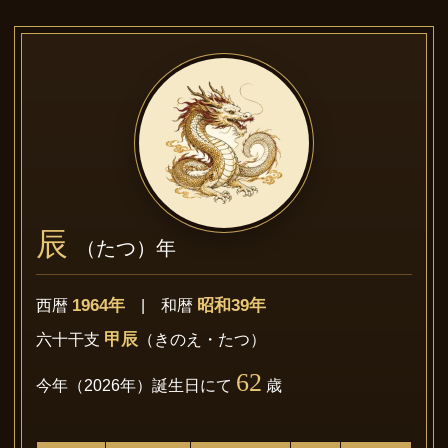
辰
（たつ）年
1964年
昭和39年
西暦
| 和暦
甲辰
六十干支
（きのえ・たつ）
62
今年（2026年）誕生日にて
歳