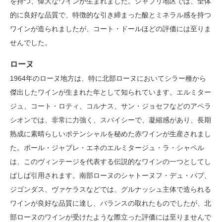
を持つ、偉大なワインが生まれました。シャブリ地区では、全体
的に良好な品質で、特徴的な引き締まった酸とミネラル感を持つ
ワインが造られましたが、コート・ドールほどの評価には至りま
せんでした。
ローヌ
1964年のローヌ地方は、特に北部ローヌにおいてシラー種から
傑出したワインが生まれた年として知られています。エルミター
ジュ、コート・ロティ、コルナス、サン・ジョセフなどのアペラ
シオンでは、非常に力強く、スパイシーで、凝縮感があり、長期
熟成に素晴らしいポテンシャルを秘めた赤ワインが生産されまし
た。ポール・ジャブレ・エネのエルミタージュ・ラ・シャペル
は、このヴィンテージを代表する伝説的なワインの一つとしてし
ばしば引用されます。南部ローヌのシャトーヌフ・デュ・パプ、
ジゴンダス、ヴァケラスなどでは、グルナッシュ主体で造られる
ワインが良好な品質に達し、バランスの取れたものでしたが、北
部ローヌのワインが受けたような際立った評価には至りませんで