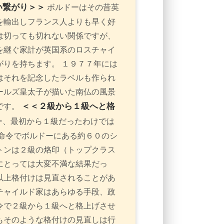
い繋がり＞＞
ボルドーはその昔英
を輸出しフランス人よりも早く好
は切っても切れない関係ですが、
を継ぐ家計が英国系のロスチャイ
りを持ちます。 １９７７年には
はそれを記念したラベルも作られ
ールズ皇太子が描いた南仏の風景
＜＜２級から１級へと格
です。
ー、最初から１級だったわけでは
命令でボルドーにある約６０のシ
トンは２級の烙印（トップクラス
にとっては大変不満な結果だっ
以上格付けは見直されることがあ
チャイルド家はあらゆる手段、政
令で２級から１級へと格上げさせ
もそのような格付けの見直しは行