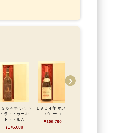
❯
１９６４年 シャト
１９６４年 ボスカ
１９６４年 バロー
１９６４年
・ラ・トゥール・
バローロ
ロ・カステラーナ
ジ・ディ・
ド・テルム
バロ
¥106,700
¥73,700
¥176,000
¥63,