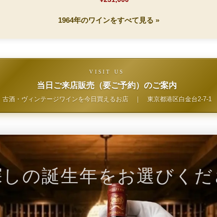
1964年のワインをすべて見る »
VISIT US
当日ご来店販売（要ご予約）のご案内
古酒・ヴィンテージワインを今日買えるお店
｜
東京都港区白金台2-7-1
探しの誕生年をお選びくだ