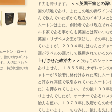
＜＜英国王室との深
ド力を誇ります。
国の領地であり、またこの地の赤ワイン
んで飲んでいた頃から現在のイギリスと
ムートンはまた、創始者であり現在それ
ルド家である事からも英国とは深いつなが
英国エリザベス女王が来訪し、その年に
ていますが、２００４年にはなんとチャ
ー・ムートン・ロート
画がラベルの画として採用されているの
ン。贈り物やギフト
上げさせた政治力＞＞
実はこのシャト
す。大切にされた
ありません。 １８５５年にナポレオンの
は、特別な贈り物
ャトーが５段階に格付けされた際にムー
と評され高値で取引されていたムートン
た）を押されてしまい、その後１００年
りませんでしたが、オーナーであるロス
治力を使い、１９７３年に政府からの命
てしまいます。 ちなみに、後にも先に