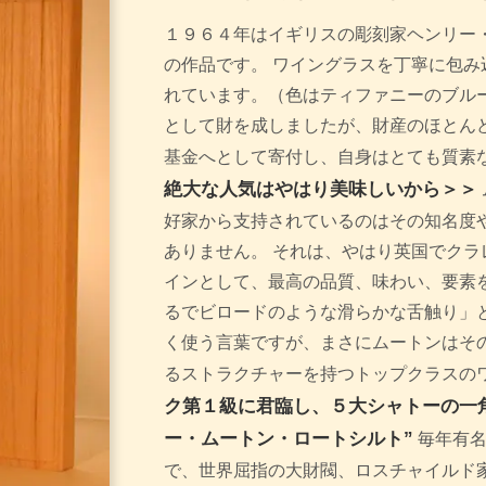
１９６４年はイギリスの彫刻家ヘンリー・ムーア
の作品です。 ワイングラスを丁寧に包み
れています。（色はティファニーのブルー
として財を成しましたが、財産のほとん
基金へとして寄付し、自身はとても質素
絶大な人気はやはり美味しいから＞＞
好家から支持されているのはその知名度
ありません。 それは、やはり英国でクラ
インとして、最高の品質、味わい、要素を
るでビロードのような滑らかな舌触り」
く使う言葉ですが、まさにムートンはそ
るストラクチャーを持つトップクラスの
ク第１級に君臨し、５大シャトーの一
ー・ムートン・ロートシルト”
毎年有名
で、世界屈指の大財閥、ロスチャイルド