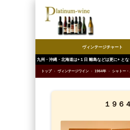
ヴィンテージチャート
州・沖縄・北海道は+１日 離島などは更に+ となります。）
トップ
›
ヴィンテージワイン
›
1964年
›
シャトー・
１９６