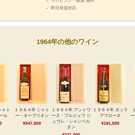
✓ ラッピング・紙袋 無料
✓ 即日発送対応
1964年の他のワイン
シャト
１９６４年 シャト
１９６４年 アントワ
１９６４年 ボッラ
ール
ー・オーブリオン
ーヌ・ブルジュワ ジ
アマローネ
ー
ュヴレ・シャンベル
0
¥547,800
¥181,500
タン
¥231,000