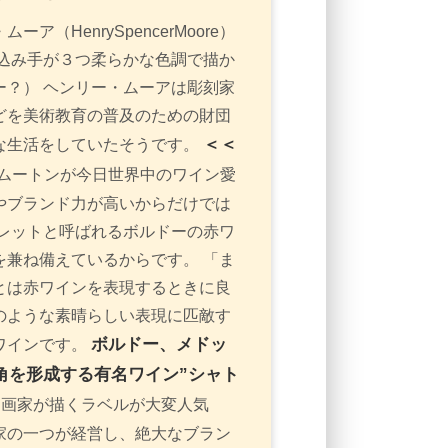
（HenrySpencerMoore）
込み手が３つ柔らかな色調で描か
？） ヘンリー・ムーアは彫刻家
どを美術教育の普及のための財団
＜＜
な生活をしていたそうです。
ムートンが今日世界中のワイン愛
やブランド力が高いからだけでは
レットと呼ばれるボルドーの赤ワ
兼ね備えているからです。 「ま
とは赤ワインを表現するときに良
のような素晴らしい表現に匹敵す
ボルドー、メドッ
ワインです。
角を形成する有名ワイン”シャト
画家が描くラベルが大変人気
家の一つが経営し、絶大なブラン