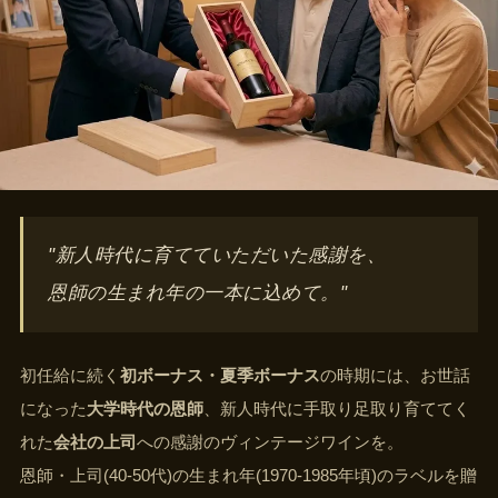
"新人時代に育てていただいた感謝を、
恩師の生まれ年の一本に込めて。"
初任給に続く
初ボーナス・夏季ボーナス
の時期には、お世話
になった
大学時代の恩師
、新人時代に手取り足取り育ててく
れた
会社の上司
への感謝のヴィンテージワインを。
恩師・上司(40-50代)の生まれ年(1970-1985年頃)のラベルを贈