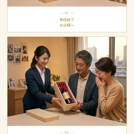
— 01 —
初任給で
お父様へ
— 02 —