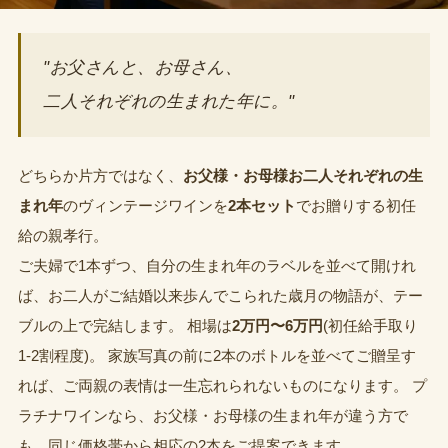
"お父さんと、お母さん、
二人それぞれの生まれた年に。"
どちらか片方ではなく、
お父様・お母様お二人それぞれの生
まれ年
のヴィンテージワインを
2本セット
でお贈りする初任
給の親孝行。
ご夫婦で1本ずつ、自分の生まれ年のラベルを並べて開けれ
ば、お二人がご結婚以来歩んでこられた歳月の物語が、テー
ブルの上で完結します。 相場は
2万円〜6万円
(初任給手取り
1-2割程度)。 家族写真の前に2本のボトルを並べてご贈呈す
れば、ご両親の表情は一生忘れられないものになります。 プ
ラチナワインなら、お父様・お母様の生まれ年が違う方で
も、同じ価格帯から相応の2本をご提案できます。