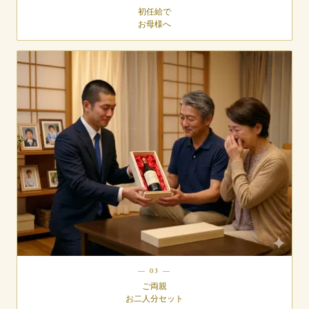
初任給で
お母様へ
— 03 —
ご両親
お二人分セット