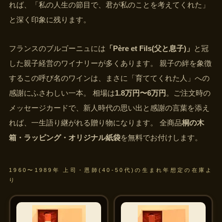
れば、「私の人生の節目で、君が私のことを考えてくれた」
と深く印象に残ります。
フランスのブルゴーニュには
「Père et Fils(父と息子)」
と冠
した親子経営のワイナリーが多くあります。 親子の絆を象徴
するこの呼び名のワインは、まさに「育ててくれた人」への
感謝にふさわしい一本。 相場は
1.8万円〜6万円
。ご注文時の
メッセージカードで、新人時代の思い出と感謝の言葉を添え
れば、一生語り継がれる贈り物になります。 全商品
桐の木
箱・ラッピング・オリジナル紙袋
を無料でお付けします。
1960〜1989年 上司・恩師(40-50代)の生まれ年想定の在庫よ
り