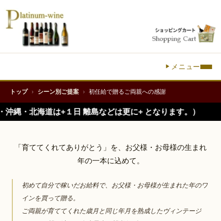
メニュー
FOR YOUR FIRST SALARY
初任給で贈る、
トップ
›
シーン別ご提案
›
初任給で贈るご両親への感謝
ご両親への感謝のヴィンテージワイン
+１日 離島などは更に+ となります。）
「育ててくれてありがとう」を、お父様・お母様の生まれ
年の一本に込めて。
初めて自分で稼いだお給料で、お父様・お母様が生まれた年のワ
インを買って贈る。
ご両親が育ててくれた歳月と同じ年月を熟成したヴィンテージ