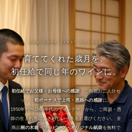
— FOR YOUR FIRST SALARY —
育ててくれた歳月を、
初任給で同じ年のワインに。
初任給でお父様・お母様への感謝
、ご両親お二人分セ
ット、
初ボーナスで上司・恩師への感謝
に。
1950年代〜1980年代のヴィンテージから、ご両親・恩
師の生まれ年にふさわしい一本をお選びください。 全
商品
桐の木箱・ラッピング・オリジナル紙袋
を無料で