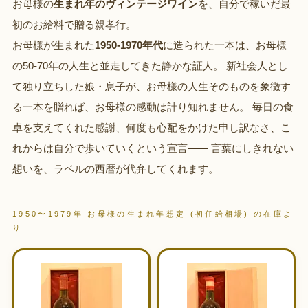
お母様の
生まれ年のヴィンテージワイン
を、自分で稼いだ最
初のお給料で贈る親孝行。
お母様が生まれた
1950-1970年代
に造られた一本は、お母様
の50-70年の人生と並走してきた静かな証人。 新社会人とし
て独り立ちした娘・息子が、お母様の人生そのものを象徴す
る一本を贈れば、お母様の感動は計り知れません。 毎日の食
卓を支えてくれた感謝、何度も心配をかけた申し訳なさ、こ
れからは自分で歩いていくという宣言—— 言葉にしきれない
想いを、ラベルの西暦が代弁してくれます。
1950〜1979年 お母様の生まれ年想定 (初任給相場) の在庫よ
り