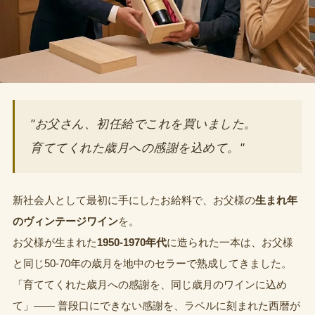
"お父さん、初任給でこれを買いました。
育ててくれた歳月への感謝を込めて。"
新社会人として最初に手にしたお給料で、お父様の
生まれ年
のヴィンテージワイン
を。
お父様が生まれた
1950-1970年代
に造られた一本は、お父様
と同じ50-70年の歳月を地中のセラーで熟成してきました。
「育ててくれた歳月への感謝を、同じ歳月のワインに込め
て」—— 普段口にできない感謝を、ラベルに刻まれた西暦が