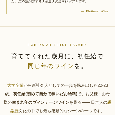
は、ご両親が涙する人生最大の親孝行ギフトです。
— Platinum Wine
FOR YOUR FIRST SALARY
育ててくれた歳月に、
初任給で
同じ年のワイン
を。
大学卒業
から新社会人としての一歩を踏み出した22-23
歳。
初任給(初めて自分で稼いだお給料)
で、お父様・お母
様の
生まれ年のヴィンテージワイン
を贈る—— 日本人の
親
孝行
文化の中でも最も感動的なシーンの一つです。