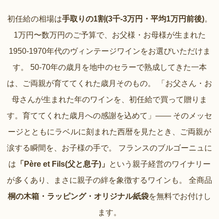
初任給の相場は
手取りの1割(3千-3万円・平均1万円前後)
。
1万円〜数万円のご予算で、お父様・お母様が生まれた
1950-1970年代のヴィンテージワインをお選びいただけま
す。 50-70年の歳月を地中のセラーで熟成してきた一本
は、ご両親が育ててくれた歳月そのもの。 「お父さん・お
母さんが生まれた年のワインを、初任給で買って贈りま
す。育ててくれた歳月への感謝を込めて」—— そのメッセ
ージとともにラベルに刻まれた西暦を見たとき、ご両親が
涙する瞬間を、お子様の手で。 フランスのブルゴーニュに
は
「Père et Fils(父と息子)」
という親子経営のワイナリー
が多くあり、まさに親子の絆を象徴するワインも。 全商品
桐の木箱・ラッピング・オリジナル紙袋
を無料でお付けし
ます。