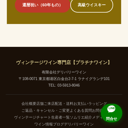
還暦祝い（60年もの）
高級ウイスキー
ヴィンテージワイン専門店【プラチナワイン】
有限会社デリバリーワイン
〒108-0071 東京都港区白金台2-7-1 ラナイグランデ101
TEL: 03-5913-8046
会社概要
店舗ご来店
配送・送料
お支払い
ラッピング
LINE
ご返品・キャンセル・ご変更
よくある質問
お問合せ
ヴィンテージチャート
生産者一覧
ソムリエ紹介
メディア掲載
問合せ
ワイン情報ブログ
デリバリーワイン