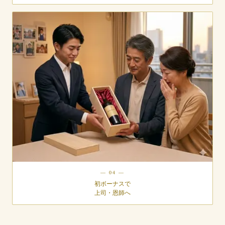
— 04 —
初ボーナスで
上司・恩師へ