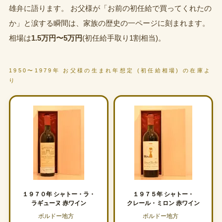
雄弁に語ります。 お父様が「お前の初任給で買ってくれたの
か」と涙する瞬間は、家族の歴史の一ページに刻まれます。
相場は
1.5万円〜5万円
(初任給手取り1割相当)。
1950〜1979年 お父様の生まれ年想定 (初任給相場) の在庫よ
り
１９７０年 シャトー・ラ・
１９７５年 シャトー・
ラギューヌ 赤ワイン
クレール・ミロン 赤ワイン
ボルドー地方
ボルドー地方