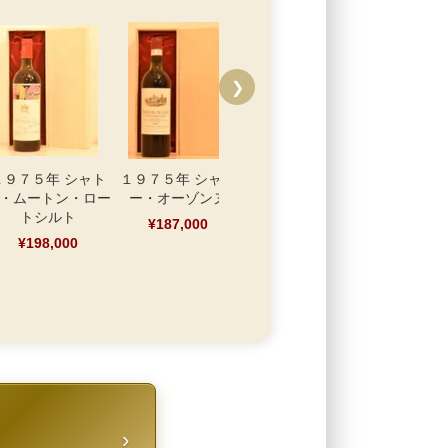
❯
１９７５年 シャト
１９７５年 シャト
１９７５年 シャト
１９７５年
・ムートン・ロー
ー・オーゾンヌ
ー・レオヴィル・ラ
ボワイヨ・
トシルト
スカーズ
ェ ヴォル
¥187,000
ト
¥198,000
¥144,100
¥84,
›