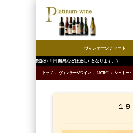
ヴィンテージチャート
１日 離島などは更に+ となります。）
トップ
›
ヴィンテージワイン
›
1975年
›
シャトー・
１９