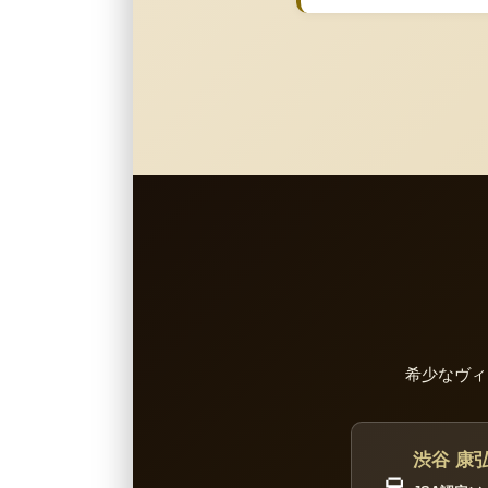
希少なヴィ
渋谷 康弘