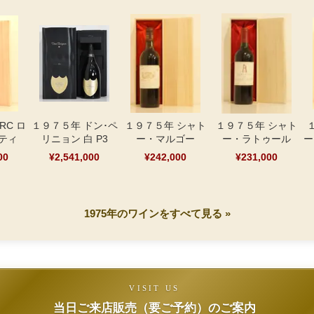
RC ロ
１９７５年 ドン･ペ
１９７５年 シャト
１９７５年 シャト
ティ
リニョン 白 P3
ー・マルゴー
ー・ラトゥール
ー
00
¥2,541,000
¥242,000
¥231,000
1975年のワインをすべて見る »
VISIT US
当日ご来店販売（要ご予約）のご案内