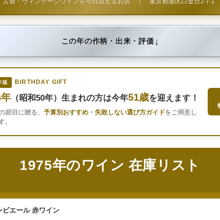
古酒・ヴィンテージワインを今日買えるお店
｜
東京都港区白金台2-7-1
↓
この年の作柄・出来・評価
BIRTHDAY GIFT
年版
5年
51歳
（昭和50年）生まれの方は今年
を迎えます！
年の節目に贈る、
予算別おすすめ・失敗しない選び方ガイド
をご用意し
す。
1975年のワイン 在庫リスト
ンビエール 赤ワイン