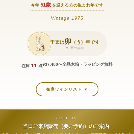
51歳
今年
を迎える方の生まれ年です
Vintage 1975
卯
干支は
（う）年です
▼ 暦の詳細
¥37,400〜
全品木箱・ラッピング無料
11
在庫
点
在庫ワインリスト ▼
VISIT US
当日ご来店販売（要ご予約）のご案内