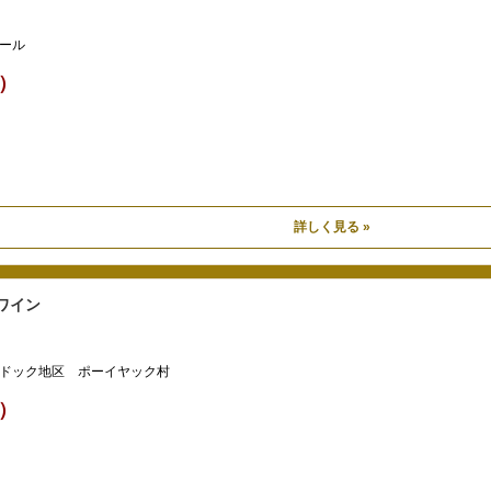
ール
込）
詳しく見る »
ワイン
ドック地区 ポーイヤック村
込）